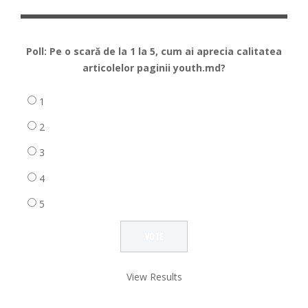
Poll: Pe o scară de la 1 la 5, cum ai aprecia calitatea
articolelor paginii youth.md?
1
2
3
4
5
View Results