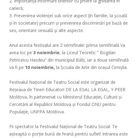
2. Importanța informării tinerilor cu privire la ghidarea în
carieră;
3. Prevenirea violenței sub orice aspect (în familie, la școală
și în societate) precum și prevenirea discriminări pe bază de
sex, orientare sexuală și alte aspecte.
Anul acesta festivalul are 2 semifinale: prima semifinală va
avea loc pe
3 noiembrie
, la Liceul Teoretic ” Bogdan
Petriceicu Hasdeu” din municipiul Bălți, iar a doua semifinală
va fi pe
10 noiembrie,
la Școala de Arte din orașul Cimişlia.
Festivalul Național de Teatru Social este organizat de
Rețeaua de Tineri Educatori DE LA EGAL LA EGAL, Y-PEER
Moldova, în parteneriat cu Ministerul Educației, Culturii și
Cercetării al Republicii Moldova și Fondul ONU pentru
Populație, UNFPA Moldova.
Fii spectator la Festivalul Național de Teatru Social. Te
așteaptă o porție bună de hrană pentru suflet! Intrarea este