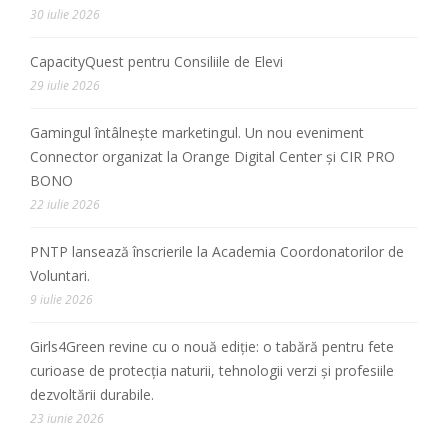
30 iulie 2026
CapacityQuest pentru Consiliile de Elevi
29 iulie 2026
Gamingul întâlnește marketingul. Un nou eveniment
Connector organizat la Orange Digital Center și CIR PRO
BONO
22 iulie 2026
PNTP lansează înscrierile la Academia Coordonatorilor de
Voluntari.
9 iulie 2026
Girls4Green revine cu o nouă ediție: o tabără pentru fete
curioase de protecția naturii, tehnologii verzi și profesiile
dezvoltării durabile.
23 iunie 2026