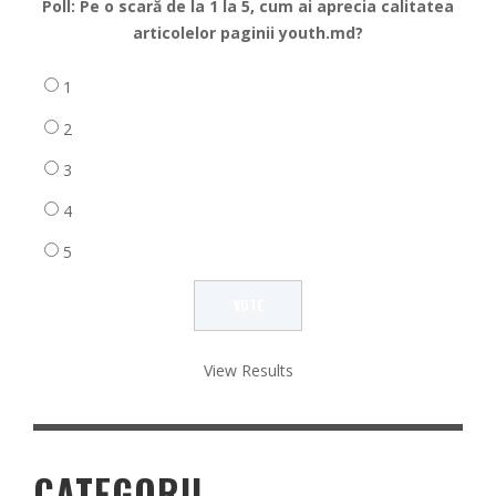
Poll: Pe o scară de la 1 la 5, cum ai aprecia calitatea
articolelor paginii youth.md?
1
2
3
4
5
View Results
CATEGORII