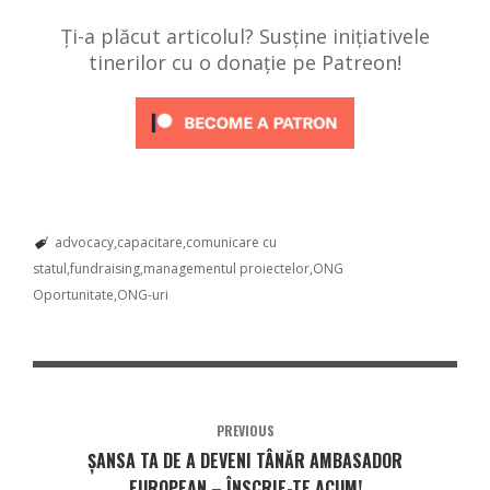
Ți-a plăcut articolul? Susține inițiativele
tinerilor cu o donație pe Patreon!
advocacy
capacitare
comunicare cu
statul
fundraising
managementul proiectelor
ONG
Oportunitate
ONG-uri
PREVIOUS
ȘANSA TA DE A DEVENI TÂNĂR AMBASADOR
EUROPEAN – ÎNSCRIE-TE ACUM!