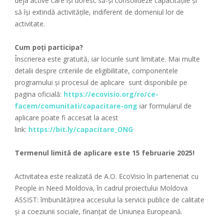
deja active care își doresc să-și consolideze capacitățile și
să își extindă activitățile, indiferent de domeniul lor de
activitate.
Cum poți participa?
Înscrierea este gratuită, iar locurile sunt limitate. Mai multe
detalii despre criteriile de eligibilitate, componentele
programului și procesul de aplicare sunt disponibile pe
pagina oficială:
https://ecovisio.org/ro/ce-
facem/comunitati/capacitare-ong
iar formularul de
aplicare poate fi accesat la acest
link:
https://bit.ly/capacitare_ONG
Termenul limită de aplicare este 15 februarie 2025!
Activitatea este realizată de A.O. EcoVisio în parteneriat cu
People in Need Moldova, în cadrul proiectului Moldova
ASSIST: îmbunătățirea accesului la servicii publice de calitate
și a coeziunii sociale, finanțat de Uniunea Europeană.