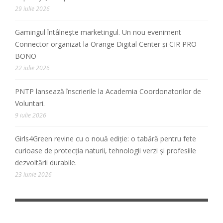
29 iulie 2026
Gamingul întâlnește marketingul. Un nou eveniment
Connector organizat la Orange Digital Center și CIR PRO
BONO
22 iulie 2026
PNTP lansează înscrierile la Academia Coordonatorilor de
Voluntari.
9 iulie 2026
Girls4Green revine cu o nouă ediție: o tabără pentru fete
curioase de protecția naturii, tehnologii verzi și profesiile
dezvoltării durabile.
23 iunie 2026