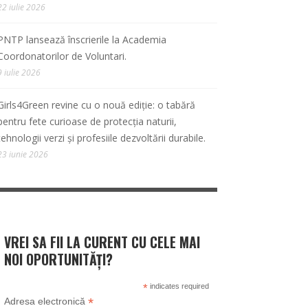
22 iulie 2026
PNTP lansează înscrierile la Academia
Coordonatorilor de Voluntari.
9 iulie 2026
Girls4Green revine cu o nouă ediție: o tabără
pentru fete curioase de protecția naturii,
tehnologii verzi și profesiile dezvoltării durabile.
23 iunie 2026
VREI SA FII LA CURENT CU CELE MAI
NOI OPORTUNITĂȚI?
*
indicates required
*
Adresa electronică