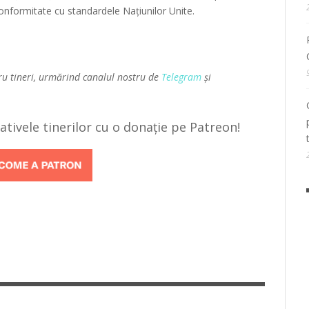
 conformitate cu standardele Națiunilor Unite.
ru tineri, urmărind canalul nostru de
Telegram
și
țiativele tinerilor cu o donație pe Patreon!