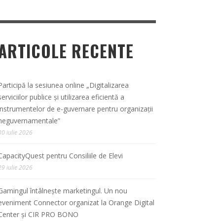
ARTICOLE RECENTE
Participă la sesiunea online „Digitalizarea
serviciilor publice și utilizarea eficientă a
instrumentelor de e-guvernare pentru organizații
neguvernamentale”
30 iulie 2026
CapacityQuest pentru Consiliile de Elevi
29 iulie 2026
Gamingul întâlnește marketingul. Un nou
eveniment Connector organizat la Orange Digital
Center și CIR PRO BONO