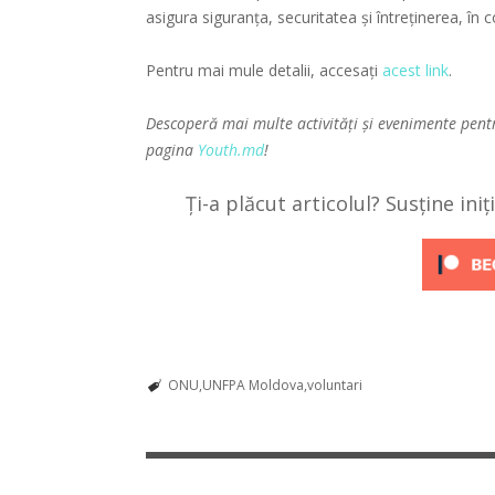
asigura siguranța, securitatea și întreținerea, în
Pentru mai mule detalii, accesați
acest link
.
Descoperă mai multe activități și evenimente pent
pagina
Youth.md
!
Ți-a plăcut articolul? Susține ini
ONU
UNFPA Moldova
voluntari