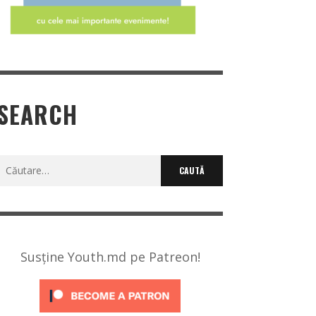
SEARCH
Caută
după:
Susține Youth.md pe Patreon!