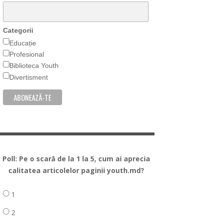
Categorii
Educație
Profesional
Biblioteca Youth
Divertisment
Poll: Pe o scară de la 1 la 5, cum ai aprecia
calitatea articolelor paginii youth.md?
1
2