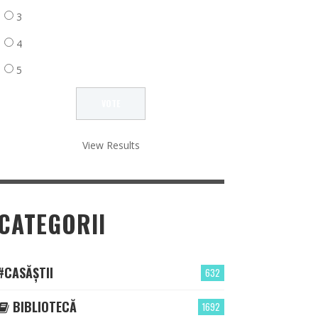
3
4
5
View Results
CATEGORII
#CASĂȘTII
632
BIBLIOTECĂ
1692