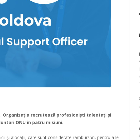
 Organizația recrutează profesioniști talentați și
luntari ONU în patru misiuni.
ii și alocații, care sunt considerate rambursări, pentru a le