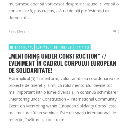
mulțumesc doar să vorbească despre incluziune, ci vor să o
construiască, pas cu pas, alături de alți profesioniști din
domeniul …
Read More
0
INTERNAȚIONAL
LUCRĂTORI DE TINERET
TRAINING
„MENTORING UNDER CONSTRUCTION” //
EVENIMENT ÎN CADRUL CORPULUI EUROPEAN
DE SOLIDARITATE!
Ești implicat(ă) în mentorat, voluntariat sau coordonarea de
proiecte de tineret și simți că rolul mentorului devine tot
mai important într-o lume diversă și în continuă schimbare?
„Mentoring under Construction – International Community
Event on Mentoring within European Solidarity Corps” este
mai mult decât un seminar. Este un spațiu internațional de
reflecție, învățare și construire …