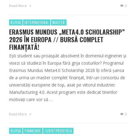
Read More
0
BURSĂ
INTERNAȚIONAL
MASTER
ERASMUS MUNDUS „META4.0 SCHOLARSHIP”
2026 ÎN EUROPA // BURSĂ COMPLET
FINANȚATĂ!
Ești student sau proaspăt absolvent în domeniul ingineriei și
visezi să studiezi în Europa fără grija costurilor? Programul
Erasmus Mundus Meta4.0 Scholarship 2026 îți oferă șansa
de a urma un master complet finanțat, într-un consorțiu de
universități europene de top, axat pe viitorul industriei:
Manufacturing 4.0. Acest program este dedicat tinerilor
motivați care vor să …
Read More
0
BURSĂ
FINANȚARE
JURISTPRUDENȚĂ