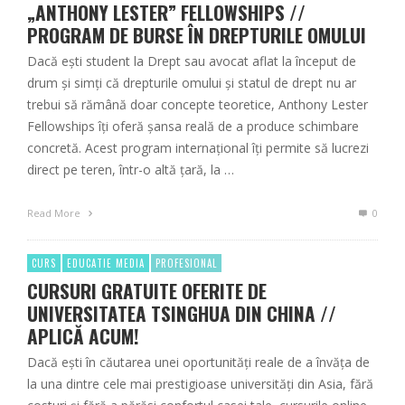
„ANTHONY LESTER” FELLOWSHIPS //
PROGRAM DE BURSE ÎN DREPTURILE OMULUI
Dacă ești student la Drept sau avocat aflat la început de
drum și simți că drepturile omului și statul de drept nu ar
trebui să rămână doar concepte teoretice, Anthony Lester
Fellowships îți oferă șansa reală de a produce schimbare
concretă. Acest program internațional îți permite să lucrezi
direct pe teren, într-o altă țară, la …
Read More
0
CURS
EDUCATIE MEDIA
PROFESIONAL
CURSURI GRATUITE OFERITE DE
UNIVERSITATEA TSINGHUA DIN CHINA //
APLICĂ ACUM!
Dacă ești în căutarea unei oportunități reale de a învăța de
la una dintre cele mai prestigioase universități din Asia, fără