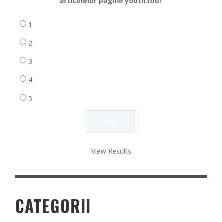
articolelor paginii youth.md?
1
2
3
4
5
View Results
CATEGORII