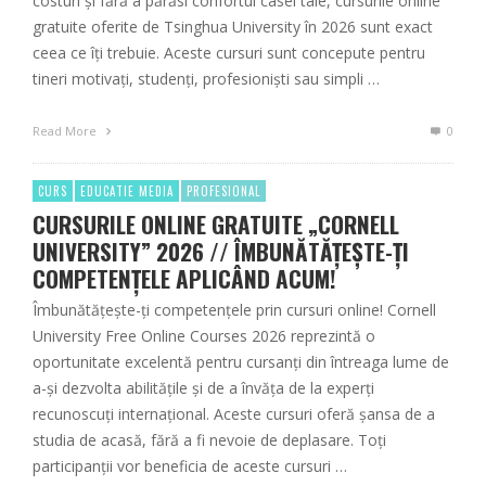
costuri și fără a părăsi confortul casei tale, cursurile online
gratuite oferite de Tsinghua University în 2026 sunt exact
ceea ce îți trebuie. Aceste cursuri sunt concepute pentru
tineri motivați, studenți, profesioniști sau simpli …
Read More
0
CURS
EDUCATIE MEDIA
PROFESIONAL
CURSURILE ONLINE GRATUITE „CORNELL
UNIVERSITY” 2026 // ÎMBUNĂTĂȚEȘTE-ȚI
COMPETENȚELE APLICÂND ACUM!
Îmbunătățește-ți competențele prin cursuri online! Cornell
University Free Online Courses 2026 reprezintă o
oportunitate excelentă pentru cursanți din întreaga lume de
a-și dezvolta abilitățile și de a învăța de la experți
recunoscuți internațional. Aceste cursuri oferă șansa de a
studia de acasă, fără a fi nevoie de deplasare. Toți
participanții vor beneficia de aceste cursuri …