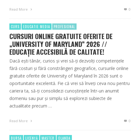
Read More
0
CURS
EDUCATIE MEDIA
PROFESIONAL
CURSURI ONLINE GRATUITE OFERITE DE
„UNIVERSITY OF MARYLAND” 2026 //
EDUCAȚIE ACCESIBILĂ DE CALITATE!
Dacă ești tânăr, curios și vrei să-ți dezvolți competențele
fără costuri și fără constrângeri geografice, cursurile online
gratuite oferite de University of Maryland în 2026 sunt o
oportunitate excelentă. Fie că vrei să înveți ceva nou pentru
cariera ta, să-ți consolidezi cunoștințele într-un anumit
domeniu sau pur și simplu să explorezi subiecte de
actualitate precum …
Read More
0
BURSĂ
LICENȚĂ
MASTER
OLANDA