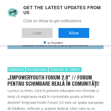
GET THE LATEST UPDATES FROM
US
Click on Allow to get notifications
Later
Allow
by PushAlert
CONFERINȚĂ
INTERNAȚIONAL
LUCRĂTORI DE TINERET
„EMPOWERYOUTH FORUM 2.0” // FORUM
PENTRU SCHIMBARE REALĂ ÎN COMUNITĂȚI!
Lucrezi cu tineri, crezi în puterea educației non-formale și
simți că implicarea reală în comunitate poate schimba
destine? EmpowerYouth Forum 2.0 este un spațiu european
de întâlnire, reflecție și acțiune dedicat celor care nu se