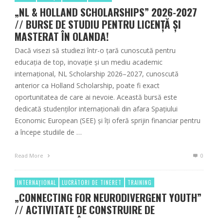
„NL & HOLLAND SCHOLARSHIPS” 2026-2027
// BURSE DE STUDIU PENTRU LICENȚĂ ȘI
MASTERAT ÎN OLANDA!
Dacă visezi să studiezi într-o țară cunoscută pentru
educația de top, inovație și un mediu academic
internațional, NL Scholarship 2026–2027, cunoscută
anterior ca Holland Scholarship, poate fi exact
oportunitatea de care ai nevoie. Această bursă este
dedicată studenților internaționali din afara Spațiului
Economic European (SEE) și îți oferă sprijin financiar pentru
a începe studiile de …
Read More
0
INTERNAȚIONAL
LUCRĂTORI DE TINERET
TRAINING
„CONNECTING FOR NEURODIVERGENT YOUTH”
// ACTIVITATE DE CONSTRUIRE DE