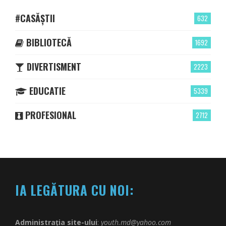
#CASĂȘTII
632
BIBLIOTECĂ
1692
DIVERTISMENT
2223
EDUCATIE
5339
PROFESIONAL
2712
IA LEGĂTURA CU NOI:
Administrația site-ului
:
youth.md@yahoo.com