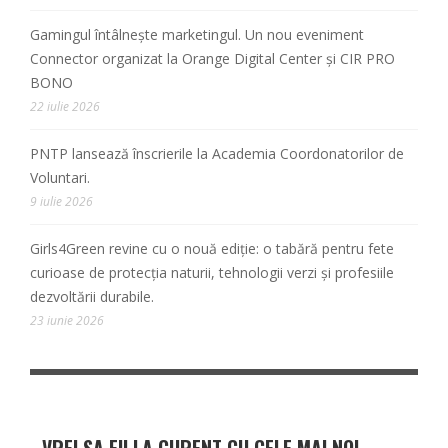
Gamingul întâlnește marketingul. Un nou eveniment
Connector organizat la Orange Digital Center și CIR PRO
BONO
22 iulie 2026
PNTP lansează înscrierile la Academia Coordonatorilor de
Voluntari.
9 iulie 2026
Girls4Green revine cu o nouă ediție: o tabără pentru fete
curioase de protecția naturii, tehnologii verzi și profesiile
dezvoltării durabile.
23 iunie 2026