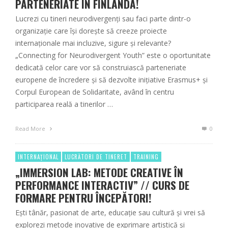
PARTENERIATE ÎN FINLANDA!
Lucrezi cu tineri neurodivergenți sau faci parte dintr-o
organizație care își dorește să creeze proiecte
internaționale mai incluzive, sigure și relevante?
„Connecting for Neurodivergent Youth” este o oportunitate
dedicată celor care vor să construiască parteneriate
europene de încredere și să dezvolte inițiative Erasmus+ și
Corpul European de Solidaritate, având în centru
participarea reală a tinerilor …
Read More
0
INTERNAȚIONAL
LUCRĂTORI DE TINERET
TRAINING
„IMMERSION LAB: METODE CREATIVE ÎN
PERFORMANCE INTERACTIV” // CURS DE
FORMARE PENTRU ÎNCEPĂTORI!
Ești tânăr, pasionat de arte, educație sau cultură și vrei să
explorezi metode inovative de exprimare artistică și