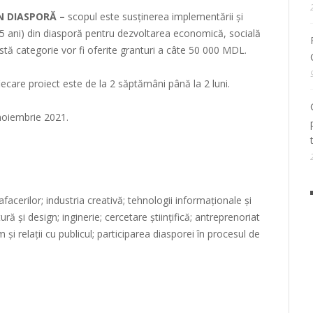
N DIASPORĂ –
scopul este susținerea implementării și
18-35 ani) din diasporă pentru dezvoltarea economică, socială
stă categorie vor fi oferite granturi a câte 50 000 MDL.
iecare proiect este de la 2 săptămâni până la 2 luni.
 noiembrie 2021.
afacerilor; industria creativă; tehnologii informaționale și
ră și design; inginerie; cercetare științifică; antreprenoriat
 și relații cu publicul; participarea diasporei în procesul de