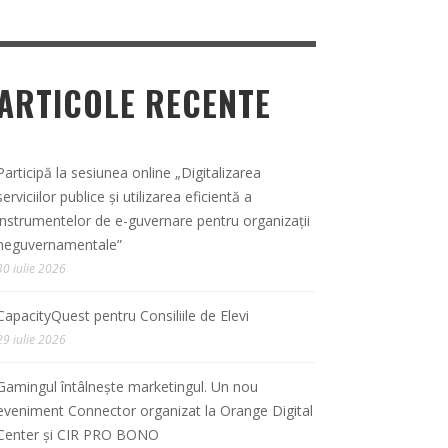
ARTICOLE RECENTE
Participă la sesiunea online „Digitalizarea
serviciilor publice și utilizarea eficientă a
instrumentelor de e-guvernare pentru organizații
neguvernamentale”
30 iulie 2026
CapacityQuest pentru Consiliile de Elevi
29 iulie 2026
Gamingul întâlnește marketingul. Un nou
eveniment Connector organizat la Orange Digital
Center și CIR PRO BONO