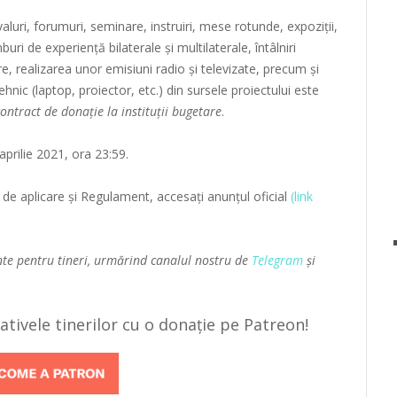
aluri, forumuri, seminare, instruiri, mese rotunde, expoziții,
ri de experiență bilaterale şi multilaterale, întâlniri
re, realizarea unor emisiuni radio şi televizate, precum şi
hnic (laptop, proiector, etc.) din sursele proiectului este
contract de donație la instituții bugetare
.
 aprilie 2021, ora 23:59.
de aplicare și Regulament, accesați anunțul oficial
(link
nte pentru tineri, urmărind canalul nostru de
Telegram
și
țiativele tinerilor cu o donație pe Patreon!