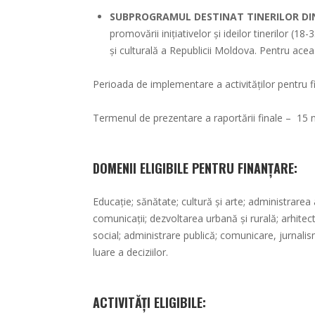
SUBPROGRAMUL DESTINAT TINERILOR DI
promovării inițiativelor și ideilor tinerilor (
și culturală a Republicii Moldova. Pentru acea
Perioada de implementare a activităților pentru f
Termenul de prezentare a raportării finale – 15
DOMENII ELIGIBILE PENTRU FINANȚARE
:
Educație; sănătate; cultură și arte; administrarea 
comunicații; dezvoltarea urbană și rurală; arhitectu
social; administrare publică; comunicare, jurnalism
luare a deciziilor.
ACTIVITĂȚI ELIGIBILE: