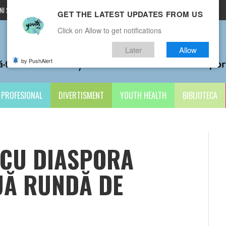
I ȘI CONDIȚII
CONTACTE
GET THE LATEST UPDATES FROM US
Click on Allow to get notifications
Later
Allow
by PushAlert
PROFESIONAL
DIVERTISMENT
YOUTH HEALTH
BIBLIOTECA
 CU DIASPORA
UĂ RUNDĂ DE