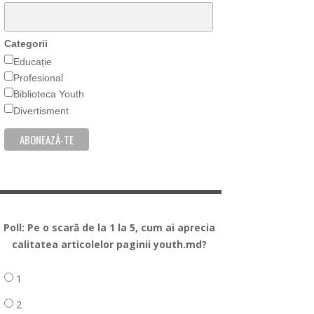
Categorii
Educație
Profesional
Biblioteca Youth
Divertisment
Poll: Pe o scară de la 1 la 5, cum ai aprecia
calitatea articolelor paginii youth.md?
1
2