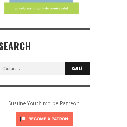
SEARCH
Caută
după:
Susține Youth.md pe Patreon!