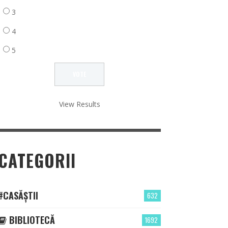
3
4
5
View Results
CATEGORII
#CASĂȘTII
632
BIBLIOTECĂ
1692