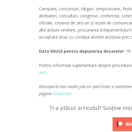
Campanii, concursuri, târguri, simpozioane, festiv
dezbateri, consultări, congrese, conferințe, schimbu
oficiale, crearea de site-uri şi reţele de comunica
alte acţiuni similare, procurarea echipamentului te
acceptată doar cu condiția donării acestuia prin
Data limită pentru depunerea dosarelor
: 18
Pentru informații suplimentare despre procedura 
aici)
.
Descoperă mai multe job-uri part-time și evenime
pagina
Youth.md!
Ți-a plăcut articolul? Susține ini