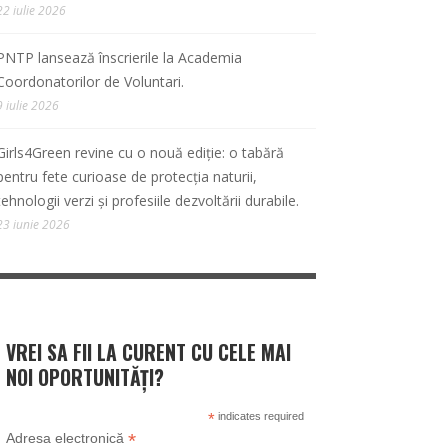
22 iulie 2026
PNTP lansează înscrierile la Academia
Coordonatorilor de Voluntari.
9 iulie 2026
Girls4Green revine cu o nouă ediție: o tabără
pentru fete curioase de protecția naturii,
tehnologii verzi și profesiile dezvoltării durabile.
23 iunie 2026
VREI SA FII LA CURENT CU CELE MAI
NOI OPORTUNITĂȚI?
*
indicates required
*
Adresa electronică