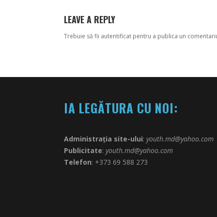
LEAVE A REPLY
Trebuie să fii
autentificat
pentru a publica un comentari
IA LEGĂTURA CU NOI:
Administrația site-ului
:
youth.md@yahoo.com
Publicitate
:
youth.md@yahoo.com
Telefon
: +373 69 588 273