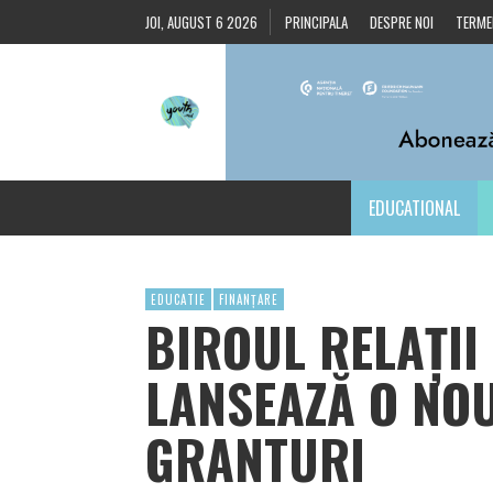
JOI, AUGUST 6 2026
PRINCIPALA
DESPRE NOI
TERMEN
EDUCATIONAL
EDUCATIE
FINANȚARE
BIROUL RELAȚII
LANSEAZĂ O NO
GRANTURI