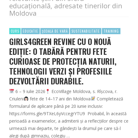
educațională, adresate tinerilor din
Moldova
CURS
EDUCATIE
ȘCOALĂ DE VARĂ
SUSTENABILITATE
TRAINING
GIRLS4GREEN REVINE CU O NOUĂ
EDIȚIE: O TABĂRĂ PENTRU FETE
CURIOASE DE PROTECȚIA NATURII,
TEHNOLOGII VERZI ȘI PROFESIILE
DEZVOLTĂRII DURABILE.
6 – 9 iulie 2026
EcoVillage Moldova, s. Rîșcova, r.
Criuleni
fete de 14–17 ani din Moldova
Completează
formularul de aplicare până pe 20 iunie inclusiv:
https://forms.gle/9TXeL6yVccegrYTU9 Probabil, în această
perioadă a examenelor, a admiterii și a reflecțiilor despre ce
urmează mai departe, te gândești la drumul pe care să-l
alegi după gimnaziu, colegiu …