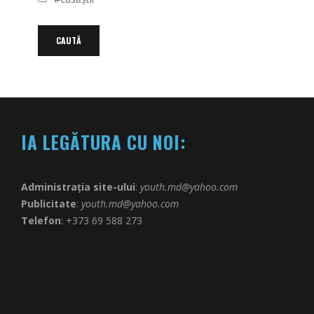
IA LEGĂTURA CU NOI:
Administrația site-ului
:
youth.md@yahoo.com
Publicitate
:
youth.md@yahoo.com
Telefon
: +373 69 588 273