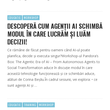
EDUCATIE
WORKSHOP
DESCOPERĂ CUM AGENȚII AI SCHIMBĂ
MODUL ÎN CARE LUCRĂM ȘI LUĂM
DECIZII!
Ce rămâne de făcut pentru oameni când AI-ul poate
planifica, decide și executa singur?Workshop-ul Pandora’s
Box: The Agentic Era of AI – From Autonomous Agents to
Social Transformation aduce în discuție modul în care
această tehnologie funcționează și ce schimbări aduce,
alături de Corina Beșliu.În cadrul sesiunii, vei explora: • ce
sunt agenții AI și …
EDUCATIE
TRAINING
WORKSHOP