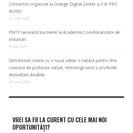
Connector organizat la Orange Digital Center și CIR PRO
BONO
22 iulie 2026
PNTP lansează înscrierile la Academia Coordonatorilor de
Voluntari.
9 iulie 2026
Girls4Green revine cu o nouă ediție: o tabără pentru fete
curioase de protecția naturii, tehnologii verzi și profesiile
dezvoltării durabile.
23 iunie 2026
VREI SA FII LA CURENT CU CELE MAI NOI
OPORTUNITĂȚI?