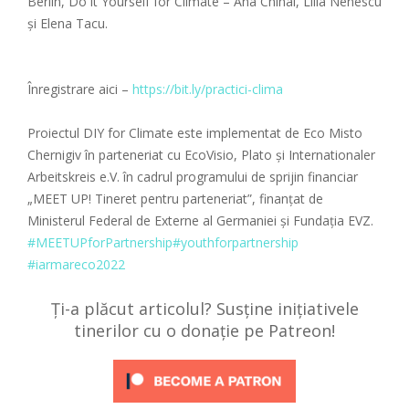
Berlin, Do it Yourself for Climate – Ana Chihai, Lilia Nenescu
și Elena Tacu.
Înregistrare aici –
https://bit.ly/practici-clima
Proiectul DIY for Сlimate este implementat de Eco Misto
Chernigiv în parteneriat cu EcoVisio, Plato și Internationaler
Arbeitskreis e.V. în cadrul programului de sprijin financiar
„MEET UP! Tineret pentru parteneriat”, finanțat de
Ministerul Federal de Externe al Germaniei și Fundația EVZ.
#MEETUPforPartnership
#youthforpartnership
#iarmareco2022
Ți-a plăcut articolul? Susține inițiativele
tinerilor cu o donație pe Patreon!