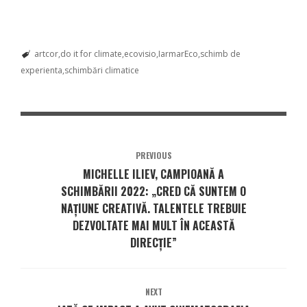
artcor
do it for climate
ecovisio
IarmarEco
schimb de
experienta
schimbări climatice
PREVIOUS
MICHELLE ILIEV, CAMPIOANĂ A
SCHIMBĂRII 2022: „CRED CĂ SUNTEM O
NAȚIUNE CREATIVĂ. TALENTELE TREBUIE
DEZVOLTATE MAI MULT ÎN ACEASTĂ
DIRECȚIE”
NEXT