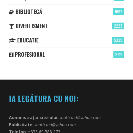
BIBLIOTECĂ
1692
DIVERTISMENT
2223
EDUCATIE
5339
PROFESIONAL
2712
IA LEGĂTURA CU NOI:
Administrația site-ului
:
youth.md@yahoo.com
Publicitate
:
youth.md@yahoo.com
Telefon
: +373 69 588 273