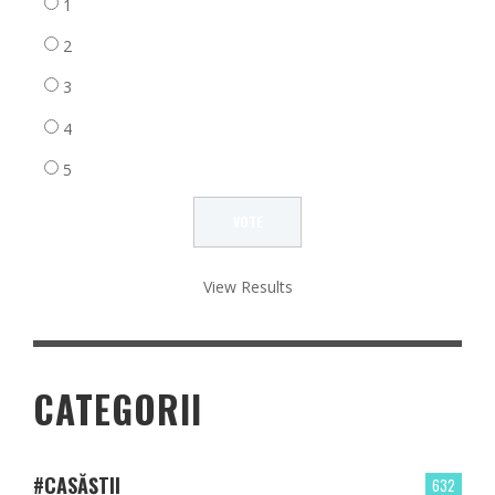
1
2
3
4
5
View Results
CATEGORII
#CASĂȘTII
632