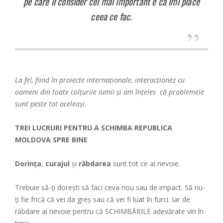
pe care îl consider cel mai important e că îmi place
ceea ce fac.
La fel, fiind în proiecte internaționale, interacționez cu
oameni din toate colțurile lumii și am înțeles că problemele
sunt peste tot aceleași.
TREI LUCRURI PENTRU A SCHIMBA REPUBLICA
MOLDOVA SPRE BINE
Dorința
,
curajul
și
răbdarea
sunt tot ce ai nevoie.
Trebuie să-ți dorești să faci ceva nou sau de impact. Să nu-
ți fie frică că vei da greș sau că vei fi luat în furci. Iar de
răbdare ai nevoie pentru că SCHIMBĂRILE adevărate vin în