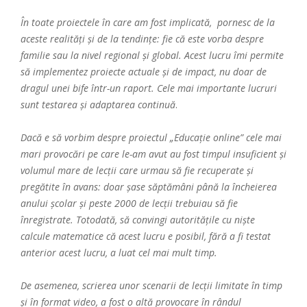
În toate proiectele în care am fost implicată, pornesc de la
aceste realități și de la tendințe: fie că este vorba despre
familie sau la nivel regional și global. Acest lucru îmi permite
să implementez proiecte actuale și de impact, nu doar de
dragul unei bife într-un raport. Cele mai importante lucruri
sunt testarea și adaptarea continuă
.
Dacă e să vorbim despre proiectul „Educație online” cele mai
mari provocări pe care le-am avut au fost timpul insuficient și
volumul mare de lecții care urmau să fie recuperate și
pregătite în avans: doar șase săptămâni până la încheierea
anului școlar și peste 2000 de lecții trebuiau să fie
înregistrate. Totodată, să convingi autoritățile cu niște
calcule matematice că acest lucru e posibil, fără a fi testat
anterior acest lucru, a luat cel mai mult timp.
De asemenea, scrierea unor scenarii de lecții limitate în timp
și în format video, a fost o altă provocare în rândul