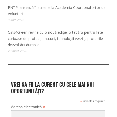
PNTP lansează înscrierile la Academia Coordonatorilor de
Voluntari.
9 iulie 2026
Girls4Green revine cu o nouă ediție: o tabără pentru fete
curioase de protecția naturii, tehnologii verzi și profesiile
dezvoltării durabile.
23 iunie 2026
VREI SA FII LA CURENT CU CELE MAI NOI
OPORTUNITĂȚI?
*
indicates required
*
Adresa electronică