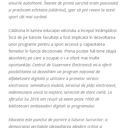
vinurile autohtone. Înainte de prima sarcină eram pasionată
și practicam echitația (călăritul), sper să pot reveni la acest
sport cât mai curând.
Călătoria în lumea educației viitorului a început întâmplător.
Încă de pe băncile facultății a fost implicată în dezvoltarea
unor programe pentru a spori accesul și capacitatea
femeilor în funcții decizionale. Prima poziție full-time (după
absolvire) pe care a ocupat-o i-a oferit mai multe
oportunități.
Centrul de Guvernare Electronică mi-a oferit
posibilitatea să dezvoltăm un program național de
alfabetizare digitală și utilizare a primelor servicii
electronice: semnătura mobilă, serviciul de plăți electronice,
indemnizația unică la naștere, serviciile de stare civilă. La
sfârșitul lui 2016 am reușit să avem peste 1000 de
bibliotecari ambasadori digitali ai programului.
Educația este punctul de pornire a tuturor lucrurilor: a
democrației veritabile (dezvoltarea gândirii critice și