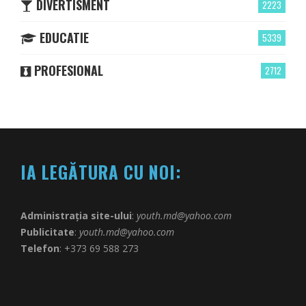
DIVERTISMENT
2223
EDUCATIE
5339
PROFESIONAL
2712
IA LEGĂTURA CU NOI:
Administrația site-ului
:
youth.md@yahoo.com
Publicitate
:
youth.md@yahoo.com
Telefon
: +373 69 588 273