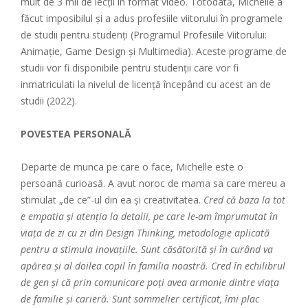
mult de 3 mii de lecții în format video. Totodată, Michelle a
făcut imposibilul și a adus profesiile viitorului în programele
de studii pentru studenți (Programul Profesiile Viitorului:
Animație, Game Design și Multimedia). Aceste programe de
studii vor fi disponibile pentru studenții care vor fi
inmatriculati la nivelul de licență începând cu acest an de
studii (2022).
POVESTEA PERSONALĂ
Departe de munca pe care o face, Michelle este o
persoană curioasă. A avut noroc de mama sa care mereu a
stimulat „de ce”-ul din ea și creativitatea.
Cred că baza la tot
e empatia și atenția la detalii, pe care le-am împrumutat în
viața de zi cu zi din Design Thinking, metodologie aplicată
pentru a stimula inovațiile. Sunt căsătorită și în curând va
apărea și al doilea copil în familia noastră. Cred în echilibrul
de gen și că prin comunicare poți avea armonie dintre viața
de familie și carieră. Sunt sommelier certificat, îmi plac