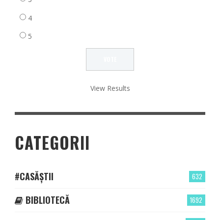
4
5
View Results
CATEGORII
#CASĂȘTII
632
BIBLIOTECĂ
1692