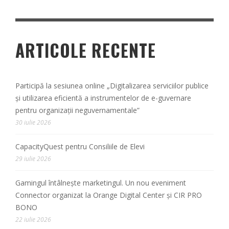
ARTICOLE RECENTE
Participă la sesiunea online „Digitalizarea serviciilor publice
și utilizarea eficientă a instrumentelor de e-guvernare
pentru organizații neguvernamentale”
30 iulie 2026
CapacityQuest pentru Consiliile de Elevi
29 iulie 2026
Gamingul întâlnește marketingul. Un nou eveniment
Connector organizat la Orange Digital Center și CIR PRO
BONO
22 iulie 2026