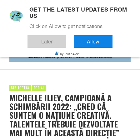
GET THE LATEST UPDATES FROM
US
Click on Allow to get notifications
Later
Allow
by PushAlert
BIBLIOTECĂ
SOCIAL
MICHELLE ILIEV, CAMPIOANĂ A
SCHIMBĂRII 2022: „CRED CĂ
SUNTEM O NAȚIUNE CREATIVĂ.
TALENTELE TREBUIE DEZVOLTATE
MAI MULT ÎN ACEASTĂ DIRECȚIE”