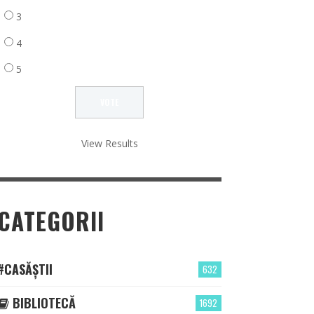
3
4
5
View Results
CATEGORII
#CASĂȘTII
632
BIBLIOTECĂ
1692