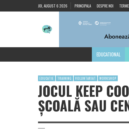
JOI, AUGUST 6 2026
PRINCIPALA
DESPRE NOI
TERMEN
EDUCATIONAL
EDUCATIE
TRAINING
VOLUNTARIAT
WORKSHOP
JOCUL KEEP COOL
ȘCOALĂ SAU CEN