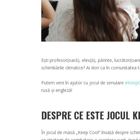
Ești profesor(oară), elev(ă), părinte, lucrător(oa
schimbările climatice? Ai dori ca în comunitatea 
Putem veni în ajutor cu jocul de simulare
#KeepC
rusă și engleză!
DESPRE CE ESTE JOCUL K
În jocul de masă „Keep Cool” învață despre schimb
ce strategii de combatere a acestora sunt. Jocul 