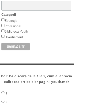
Categorii
Educație
Profesional
Biblioteca Youth
Divertisment
Poll: Pe o scară de la 1 la 5, cum ai aprecia
calitatea articolelor paginii youth.md?
1
2