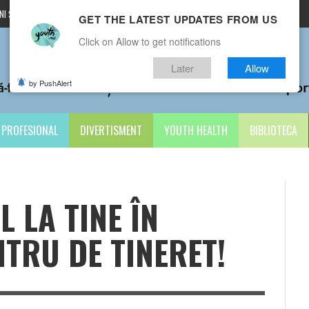
I ȘI CONDIȚII
CONTACTE
GET THE LATEST UPDATES FROM US
Click on Allow to get notifications
Later
Allow
by PushAlert
PROFESIONAL
DIVERTISMENT
YOUTH HEALTH
BIBLIOTECA
 LA TINE ÎN
TRU DE TINERET!