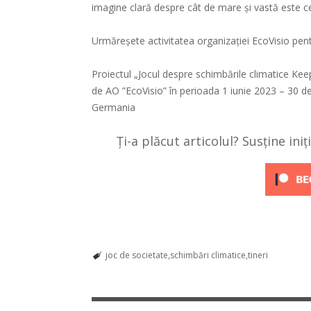
imagine clară despre cât de mare și vastă este cer
Urmăreșete activitatea organizației EcoVisio pent
Proiectul „Jocul despre schimbările climatice Ke
de AO ”EcoVisio” în perioada 1 iunie 2023 – 30 de
Germania
Ți-a plăcut articolul? Susține ini
joc de societate
schimbări climatice
tineri