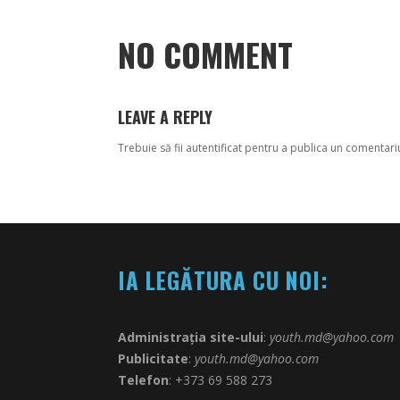
NO COMMENT
LEAVE A REPLY
Trebuie să fii
autentificat
pentru a publica un comentari
IA LEGĂTURA CU NOI:
Administrația site-ului
:
youth.md@yahoo.com
Publicitate
:
youth.md@yahoo.com
Telefon
: +373 69 588 273