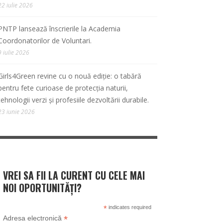
22 iulie 2026
PNTP lansează înscrierile la Academia
Coordonatorilor de Voluntari.
9 iulie 2026
Girls4Green revine cu o nouă ediție: o tabără
pentru fete curioase de protecția naturii,
tehnologii verzi și profesiile dezvoltării durabile.
23 iunie 2026
VREI SA FII LA CURENT CU CELE MAI
NOI OPORTUNITĂȚI?
*
indicates required
*
Adresa electronică