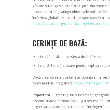
gândire strategică și sistemică. Jucătorii reprezint
economia și să-și atingă obiectivele politice fără
încălzirea globală. Mai multe despre specificul jo
https://ecovisio.org/ro/ce-facem/proiecte-ro/kee
CERINȚE DE BAZĂ:
circa 12 jucători, cu vârsta de la 10+ ani;
timp: 2-3 ore (necesare pentru explicarea joculu
Dacă crezi că este posibilitate, dorință și ne vei
formularul de înregistrare:
https://forms.gle/
Important:
E gratuit și nu sunt limitări geografi
disponibilitatea formatorilor – și a resurselor. 
organizarea activității. Ulterioarele înțelegeri î