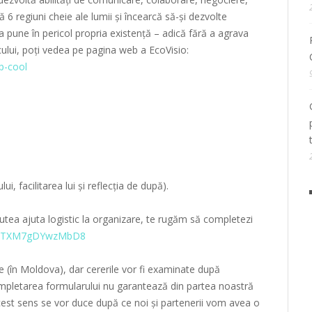
ă 6 regiuni cheie ale lumii și încearcă să-și dezvolte
 a pune în pericol propria existență – adică fără a agrava
cului, poți vedea pe pagina web a EcoVisio:
p-cool
i, facilitarea lui și reflecția de după).
 putea ajuta logistic la organizare, te rugăm să completezi
T191TXM7gDYwzMbD8
ce (în Moldova), dar cererile vor fi examinate după
Completarea formularului nu garantează din partea noastră
n acest sens se vor duce după ce noi și partenerii vom avea o