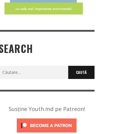
SEARCH
Caută
după:
Susține Youth.md pe Patreon!