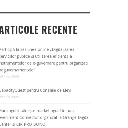
ARTICOLE RECENTE
Participă la sesiunea online „Digitalizarea
serviciilor publice și utilizarea eficientă a
instrumentelor de e-guvernare pentru organizații
neguvernamentale”
30 iulie 2026
CapacityQuest pentru Consiliile de Elevi
29 iulie 2026
Gamingul întâlnește marketingul. Un nou
eveniment Connector organizat la Orange Digital
Center și CIR PRO BONO