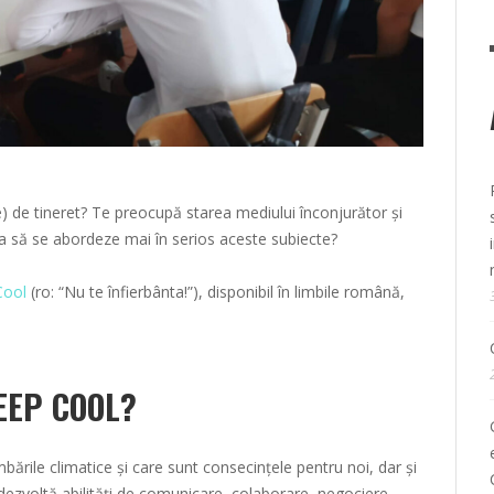
re) de tineret? Te preocupă starea mediului înconjurător și
ta să se abordeze mai în serios aceste subiecte?
ool
(ro: “Nu te înfierbânta!”), disponibil în limbile română,
EEP COOL?
ările climatice și care sunt consecințele pentru noi, dar și
dezvoltă abilități de comunicare, colaborare, negociere,