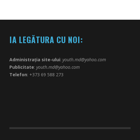
IA LEGĂTURA CU NOI:
Administrația site-ului
:
youth.md@yahoo.com
Publicitate
:
youth.md@yahoo.com
Telefon
: +373 69 588 273