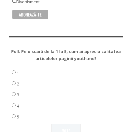
Divertisment
Poll: Pe o scară de la 1 la 5, cum ai aprecia calitatea
articolelor paginii youth.md?
1
2
3
4
5