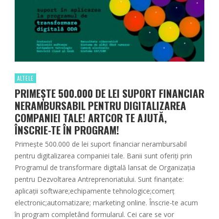
ALTELE
PRIMEȘTE 500.000 DE LEI SUPORT FINANCIAR
NERAMBURSABIL PENTRU DIGITALIZAREA
COMPANIEI TALE! ARTCOR TE AJUTĂ,
ÎNSCRIE-TE ÎN PROGRAM!
Primește 500.000 de lei suport financiar nerambursabil
pentru digitalizarea companiei tale. Banii sunt oferiți prin
Programul de transformare digitală lansat de Organizația
pentru Dezvoltarea Antreprenoriatului. Sunt finanțate:
aplicații software;echipamente tehnologice;comerț
electronic;automatizare; marketing online. Înscrie-te acum
în program completând formularul. Cei care se vor