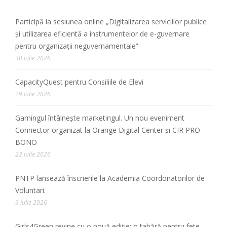
Participă la sesiunea online „Digitalizarea serviciilor publice
și utilizarea eficientă a instrumentelor de e-guvernare
pentru organizații neguvernamentale”
30 iulie 2026
CapacityQuest pentru Consiliile de Elevi
29 iulie 2026
Gamingul întâlnește marketingul. Un nou eveniment
Connector organizat la Orange Digital Center și CIR PRO
BONO
22 iulie 2026
PNTP lansează înscrierile la Academia Coordonatorilor de
Voluntari.
9 iulie 2026
Girls4Green revine cu o nouă ediție: o tabără pentru fete