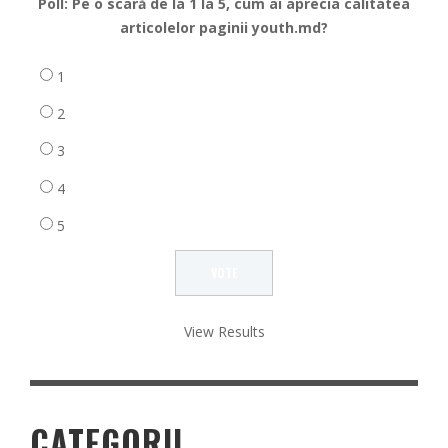
Poll: Pe o scară de la 1 la 5, cum ai aprecia calitatea
articolelor paginii youth.md?
1
2
3
4
5
View Results
CATEGORII