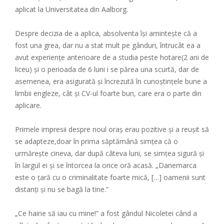
aplicat la Universitatea din Aalborg.
Despre decizia de a aplica, absolventa își amintește că a
fost una grea, dar nu a stat mult pe gânduri, întrucât ea a
avut experiențe anterioare de a studia peste hotare(2 ani de
liceu) și o perioada de 6 luni i se părea una scurtă, dar de
asemenea, era asigurată și încrezută în cunoștințele bune a
limbii engleze, cât și CV-ul foarte bun, care era o parte din
aplicare.
Primele impresii despre noul oraș erau pozitive și a reușit să
se adapteze,doar în prima săptămână simțea că o
urmărește cineva, dar după câteva luni, se simțea sigură și
în largul ei și se întorcea la orice oră acasă. „Danemarca
este o țară cu o criminalitate foarte mică, […] oamenii sunt
distanți și nu se bagă la tine.”
„Ce haine să iau cu mine!” a fost gândul Nicoletei când a