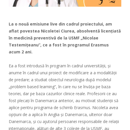
La o nouă emisiune live din cadrul proiectului, am
aflat povestea Nicoletei Ciurea, absolventă licențiată
în medicină preventivă de la USMF „Nicolae
Testemițeanu”, ce a fost în programul Erasmus
acum 2 ani.
Ea a fost introdusă în program în cadrul universității, și
anume în cadrul unui proiect de modificare a a modalității
de predare; a studiat obiectul neurologia după modelul
„problem based learning”, în care nu se învăța pe baza
teoriei, dar pe baza cazurilor clinice reale. Profesorii ce au
fost plecați în Danemarca anterior, au motivat studenții să
aplice pentru programa de schimb Erasmus. Nicoleta avea
opțiuni de a aplica în Anglia și Danemarca, ulterior doar
Danemarca, și cu ajutorul persoanei responsabile de relații
internaționale, alături de alte 3 colege de la USMF, au