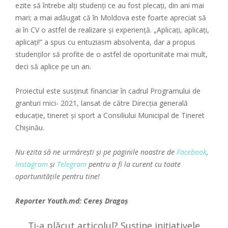
ezite să întrebe alți studenți ce au fost plecați, din ani mai
mari; a mai adăugat că în Moldova este foarte apreciat să
ai în CV o astfel de realizare și experiență. „Aplicați, aplicați,
aplicați!” a spus cu entuziasm absolventa, dar a propus
studenților să profite de o astfel de oportunitate mai mult,
deci să aplice pe un an.
Proiectul este susținut financiar în cadrul Programului de
granturi mici- 2021, lansat de către Direcția generală
educație, tineret şi sport a Consiliului Municipal de Tineret
Chişinău.
Nu ezita să ne urmăreşti și pe paginile noastre de
Facebook
,
Instagram
și
Telegram
pentru a fi la curent cu toate
oportunitățile pentru tine!
Reporter
Youth.md
: Cereș Dragoș
Ți-a plăcut articolul? Susține inițiativele