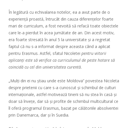
În legătură cu echivalarea notelor, ea a avut parte de o
experiență proastă, întrucât din cauza diferențelor foarte
mari de curriculum, a fost nevoită să refacă toate obiectele
care le-a pierdut în acea jumătate de an. Din acest motiv,
era foarte stresată în anul 5 la universitate și a regretat
faptul că nu s-a informat despre aceasta când a aplicat
pentru Erasmus. Astfel, sfatul Nicoletei
pentru viitorii
aplicanți este să verifice ca curriculumul de peste hotare să
coincidă cu cel din universitatea curentă.
„Mulți din ei nu știau unde este Moldova” povestea Nicoleta
despre prietenii cu care s-a cunoscut și schimbul de culturi
internaționale, astfel motivează tinerii să nu stea în casă și
doar să învețe, dar să și profite de schimbul multicultural ce
îl oferă programul Erasmus, bazat pe călătoriile absolventei
prin Danemarca, dar și în Suedia.