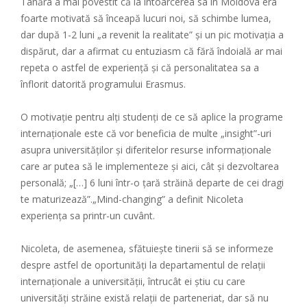
Tânăra a mai povestit că la întoarcerea sa în Moldova era
foarte motivată să înceapă lucuri noi, să schimbe lumea,
dar după 1-2 luni „a revenit la realitate” și un pic motivația a
dispărut, dar a afirmat cu entuziasm că fără îndoială ar mai
repeta o astfel de experiență și că personalitatea sa a
înflorit datorită programului Erasmus.
O motivație pentru alți studenți de ce să aplice la programe
internaționale este că vor beneficia de multe „insight”-uri
asupra universităților și diferitelor resurse informaționale
care ar putea să le implementeze și aici, cât și dezvoltarea
personală; „[…] 6 luni într-o țară străină departe de cei dragi
te maturizează”.„Mind-changing” a definit Nicoleta
experiența sa printr-un cuvânt.
Nicoleta, de asemenea, sfătuiește tinerii să se informeze
despre astfel de oportunități la departamentul de relații
internaționale a universității, întrucât ei știu cu care
universități străine există relații de parteneriat, dar să nu