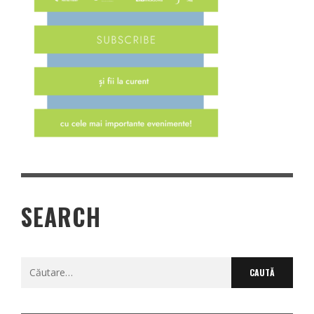
SEARCH
Caută
după: