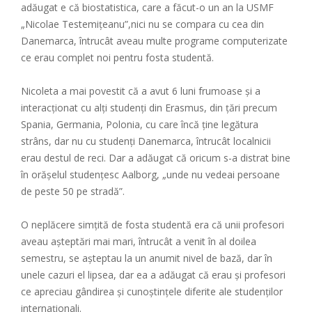
adăugat e că biostatistica, care a făcut-o un an la USMF
„Nicolae Testemițeanu”,nici nu se compara cu cea din
Danemarca, întrucât aveau multe programe computerizate
ce erau complet noi pentru fosta studentă.
Nicoleta a mai povestit că a avut 6 luni frumoase și a
interacționat cu alți studenți din Erasmus, din țări precum
Spania, Germania, Polonia, cu care încă ține legătura
strâns, dar nu cu studenți Danemarca, întrucât localnicii
erau destul de reci. Dar a adăugat că oricum s-a distrat bine
în orășelul studențesc Aalborg, „unde nu vedeai persoane
de peste 50 pe stradă”.
O neplăcere simțită de fosta studentă era că unii profesori
aveau așteptări mai mari, întrucât a venit în al doilea
semestru, se așteptau la un anumit nivel de bază, dar în
unele cazuri el lipsea, dar ea a adăugat că erau și profesori
ce apreciau gândirea și cunoștințele diferite ale studenților
internaționali.