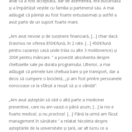
aflat că a fost acceptată, dar de asemenea, era bucuroasă
și a împărtășit veștile cu familia și partenerul său. A mai
adăugat că părinții au fost foarte entuziasmați și astfel a
avut parte de un suport foarte mare.
„Am avut nevoie și de susținere financiară,
[…] chiar dacă
Erasmus ne oferea 850€/lună, în 2 rate. […] 450€/lună
pentru cazare(o casă unde trăia cu alte 3 moldovence) și
200€ pentru mâncare. ” a povestit absolventa despre
cheltuielile sale pe durata programului. Ulterior, a mai
adăugat că primele luni cheltuia bani și pe transport, dar a
decis să cumpere o bicicletă, „și am fost printre persoanele
norocoase ce la sfârșit a reușit să și o vândă!”.
„Am avut așteptări să văd o altă parte a medicinei
preventive, care nu am vazut-o până acum, […] la noi e
foarte
medical
, și nu
practical.
[…] Până la urmă am făcut
management în sănătate.
”
a relatat Nicoleta despre
așteptările de la universitate și țară, iar alt lucru ce a