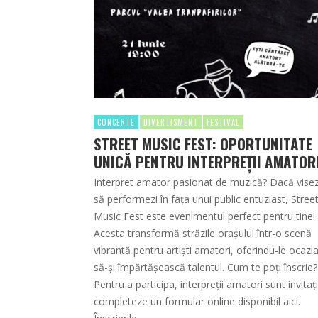
CONCERTE
DIVERTISMENT
FESTIVAL
STREET MUSIC FEST: OPORTUNITATE
UNICĂ PENTRU INTERPREȚII AMATOR
Interpret amator pasionat de muzică? Dacă visez
să performezi în fața unui public entuziast, Stree
Music Fest este evenimentul perfect pentru tine!
Acesta transformă străzile orașului într-o scenă
vibrantă pentru artiști amatori, oferindu-le ocazi
să-și împărtășească talentul. Cum te poți înscrie?
Pentru a participa, interpreții amatori sunt invitaț
completeze un formular online disponibil aici.