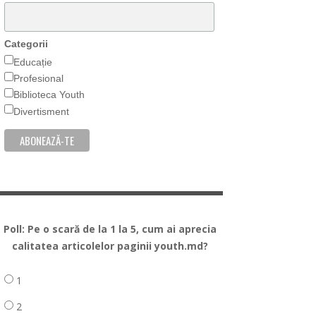
Categorii
Educație
Profesional
Biblioteca Youth
Divertisment
Poll: Pe o scară de la 1 la 5, cum ai aprecia
calitatea articolelor paginii youth.md?
1
2