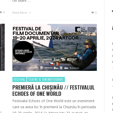
cel Mare …
0
Read More
0
FESTIVAL
TEATRE & CINEMATOGRAFE
PREMIERĂ LA CHIȘINĂU // FESTIVALUL
ECHOES OF ONE WORLD
Festivalul Echoes of One World este un eveniment
care va avea loc în premieră la Chișinău în perioada
”,
19-20 aprilie, 2024, la Artcor (str. 31 august, nr,