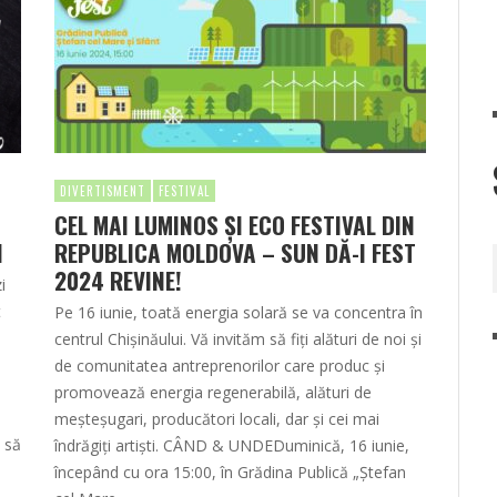
DIVERTISMENT
FESTIVAL
CEL MAI LUMINOS ȘI ECO FESTIVAL DIN
I
REPUBLICA MOLDOVA – SUN DĂ-I FEST
2024 REVINE!
i
t
Pe 16 iunie, toată energia solară se va concentra în
centrul Chișinăului. Vă invităm să fiți alături de noi și
de comunitatea antreprenorilor care produc și
a
promovează energia regenerabilă, alături de
meșteșugari, producători locali, dar și cei mai
i să
îndrăgiți artiști. CÂND & UNDEDuminică, 16 iunie,
începând cu ora 15:00, în Grădina Publică „Ștefan