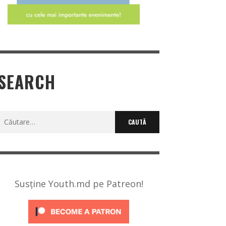
SEARCH
Caută
după:
Susține Youth.md pe Patreon!