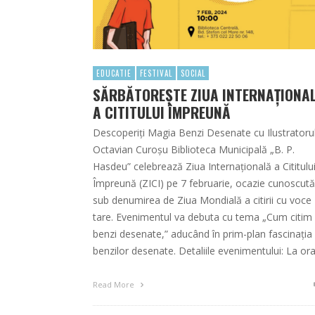
EDUCATIE
FESTIVAL
SOCIAL
SĂRBĂTOREȘTE ZIUA INTERNAȚIONA
A CITITULUI ÎMPREUNĂ
Descoperiți Magia Benzi Desenate cu Ilustratoru
Octavian Curoșu Biblioteca Municipală „B. P.
Hasdeu” celebrează Ziua Internațională a Cititulu
Împreună (ZICI) pe 7 februarie, ocazie cunoscută
sub denumirea de Ziua Mondială a citirii cu voce
tare. Evenimentul va debuta cu tema „Cum citim
benzi desenate,” aducând în prim-plan fascinația
benzilor desenate. Detaliile evenimentului: La or
Read More