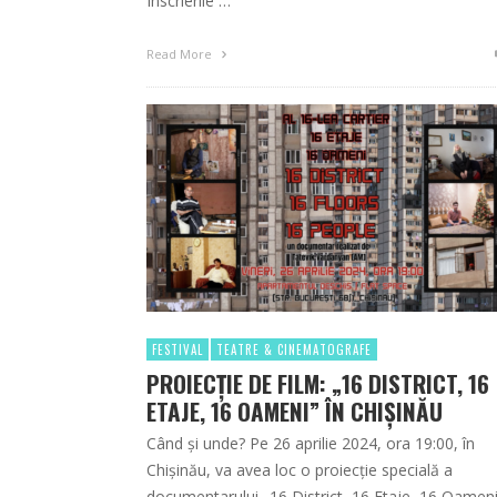
Înscrierile …
Read More
FESTIVAL
TEATRE & CINEMATOGRAFE
PROIECȚIE DE FILM: „16 DISTRICT, 16
ETAJE, 16 OAMENI” ÎN CHIȘINĂU
Când și unde? Pe 26 aprilie 2024, ora 19:00, în
Chișinău, va avea loc o proiecție specială a
documentarului „16 District, 16 Etaje, 16 Oameni