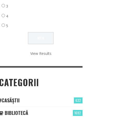
3
4
5
View Results
CATEGORII
#CASĂȘTII
632
BIBLIOTECĂ
1692