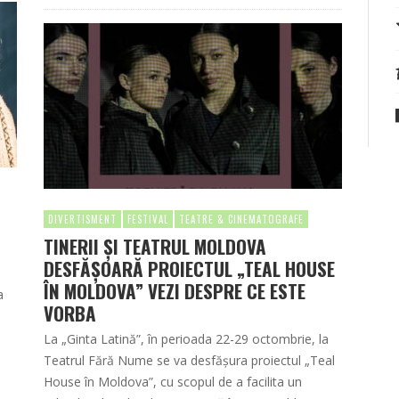
DIVERTISMENT
FESTIVAL
TEATRE & CINEMATOGRAFE
TINERII ȘI TEATRUL MOLDOVA
DESFĂȘOARĂ PROIECTUL „TEAL HOUSE
ÎN MOLDOVA” VEZI DESPRE CE ESTE
a
VORBA
La „Ginta Latină”, în perioada 22-29 octombrie, la
Teatrul Fără Nume se va desfăşura proiectul „Teal
House în Moldova”, cu scopul de a facilita un