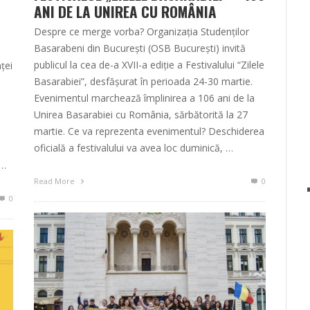
ANI DE LA UNIREA CU ROMÂNIA
Despre ce merge vorba? Organizaţia Studenţilor
Basarabeni din Bucureşti (OSB București) invită
publicul la cea de-a XVII-a ediție a Festivalului “Zilele
ței
Basarabiei”, desfășurat în perioada 24-30 martie.
Evenimentul marchează împlinirea a 106 ani de la
Unirea Basarabiei cu România, sărbătorită la 27
martie. Ce va reprezenta evenimentul? Deschiderea
oficială a festivalului va avea loc duminică, …
 …
Read More
0
0