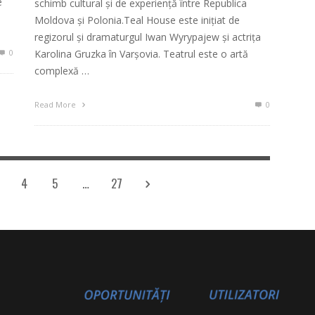
e
schimb cultural și de experienţă între Republica
Moldova și Polonia.Teal House este inițiat de
regizorul și dramaturgul Iwan Wyrypajew și actrița
0
Karolina Gruzka în Varșovia. Teatrul este o artă
complexă …
Read More
0
4
5
…
27