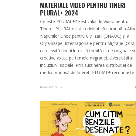
MATERIALE VIDEO PENTRU TINERI
PLURAL+ 2024
Ce este PLURAL+? Festivalul de Video pentru
Tineret PLURAL+ este o inițiativă comună a Alian
Națiunilor Unite pentru Civilizații (UNAOC) și a
Organizației Internaționale pentru Migrație (OIM)
care invită tinerii lumii să trimită filme originale și
creative axate pe temele migrației, diversității și
incluziunii sociale. Prin susținerea distribuției de
media produsă de tineret, PLURAL+ recunoaște
Read More