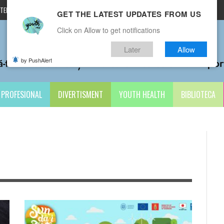
TERMENI ȘI CONDIȚII
CONTACTE
GET THE LATEST UPDATES FROM US
Click on Allow to get notifications
Later
Allow
by PushAlert
PROFESIONAL
DIVERTISMENT
YOUTH HEALTH
BIBLIOTECA