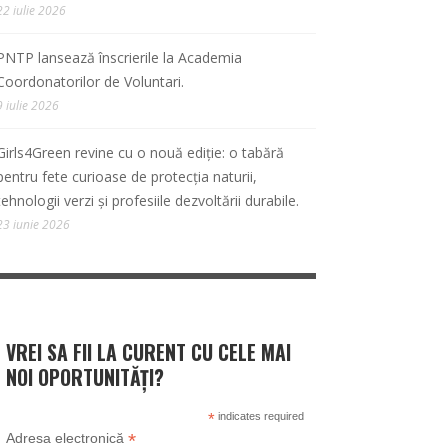
22 iulie 2026
PNTP lansează înscrierile la Academia
Coordonatorilor de Voluntari.
9 iulie 2026
Girls4Green revine cu o nouă ediție: o tabără
pentru fete curioase de protecția naturii,
tehnologii verzi și profesiile dezvoltării durabile.
23 iunie 2026
VREI SA FII LA CURENT CU CELE MAI
NOI OPORTUNITĂȚI?
*
indicates required
*
Adresa electronică