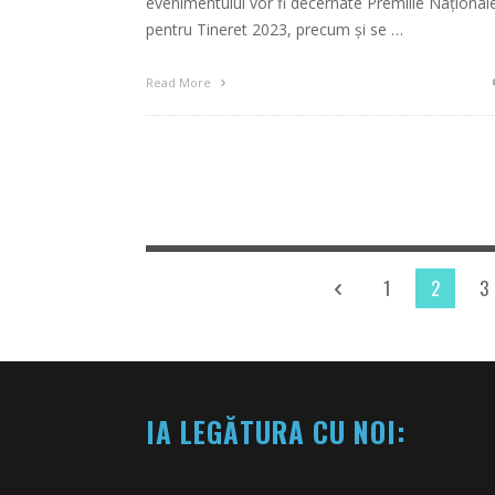
evenimentului vor fi decernate Premiile Național
pentru Tineret 2023, precum și se …
Read More
1
2
3
IA LEGĂTURA CU NOI: