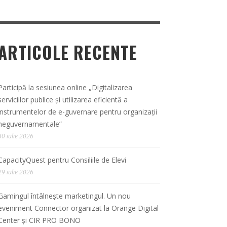
ARTICOLE RECENTE
Participă la sesiunea online „Digitalizarea
serviciilor publice și utilizarea eficientă a
instrumentelor de e-guvernare pentru organizații
neguvernamentale”
30 iulie 2026
CapacityQuest pentru Consiliile de Elevi
29 iulie 2026
Gamingul întâlnește marketingul. Un nou
eveniment Connector organizat la Orange Digital
Center și CIR PRO BONO