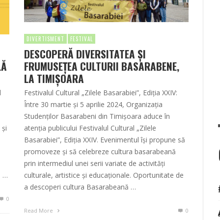
DIVERTISMENT
FESTIVAL
DESCOPERĂ DIVERSITATEA ȘI
LĂ
FRUMUSEȚEA CULTURII BASARABENE,
LA TIMIȘOARA
l
Festivalul Cultural „Zilele Basarabiei”, Ediția XXIV:
Între 30 martie și 5 aprilie 2024, Organizația
i
Studenților Basarabeni din Timișoara aduce în
 și
atenția publicului Festivalul Cultural „Zilele
Basarabiei”, Ediția XXIV. Evenimentul își propune să
promoveze și să celebreze cultura basarabeană
prin intermediul unei serii variate de activități
a …
culturale, artistice și educaționale. Oportunitate de
a descoperi cultura Basarabeană …
0
Read More
0