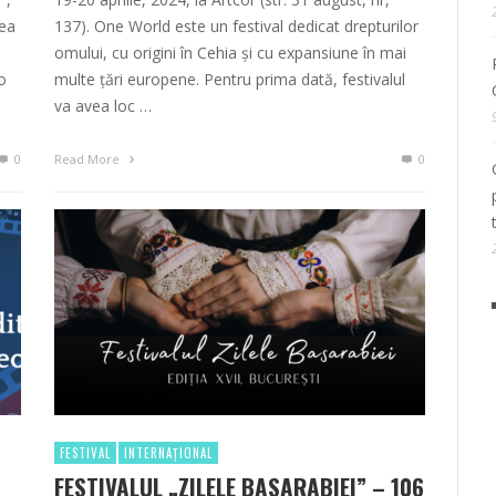
vea
137). One World este un festival dedicat drepturilor
omului, cu origini în Cehia și cu expansiune în mai
o
multe țări europene. Pentru prima dată, festivalul
va avea loc …
0
Read More
0
FESTIVAL
INTERNAȚIONAL
FESTIVALUL „ZILELE BASARABIEI” – 106