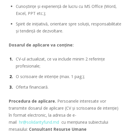
Cunoștințe și experiență de lucru cu MS Office (Word,
Excel, PPT etc.);
Spirit de inițiativă, orientare spre soluții, responsabilitate
și tendință de dezvoltare.
Dosarul de aplicare va conține:
CV-ul actualizat, ce va include minim 2 referințe
profesionale;
O scrisoare de intenție (max. 1 pag.);
Oferta financiară.
Procedura de aplicare.
Persoanele interesate vor
transmite dosarul de aplicare (CV și scrisoarea de intenție)
în format electronic, la adresa de e-
mail
hr@solidarityfund.md
cu mențiunea subiectului
mesajului:
Consultant
Resurse Umane