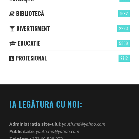
BIBLIOTECĂ
1692
DIVERTISMENT
2223
EDUCATIE
5339
PROFESIONAL
2712
IA LEGĂTURA CU NOI:
Administrația site-ului
:
youth.md@yahoo.com
Publicitate
:
youth.md@yahoo.com
Telefon
: +373 69 588 273