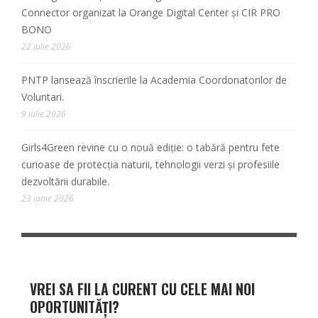
Connector organizat la Orange Digital Center și CIR PRO
BONO
22 iulie 2026
PNTP lansează înscrierile la Academia Coordonatorilor de
Voluntari.
9 iulie 2026
Girls4Green revine cu o nouă ediție: o tabără pentru fete
curioase de protecția naturii, tehnologii verzi și profesiile
dezvoltării durabile.
23 iunie 2026
VREI SA FII LA CURENT CU CELE MAI NOI
OPORTUNITĂȚI?