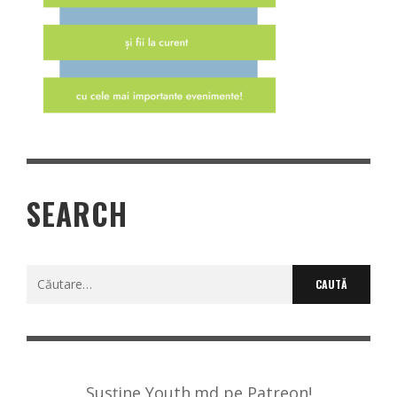
SEARCH
Caută
după:
Susține Youth.md pe Patreon!