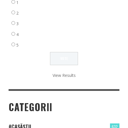
1
2
3
4
5
View Results
CATEGORII
#CASĂȘTII
632