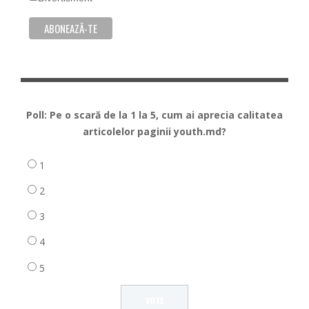
Poll: Pe o scară de la 1 la 5, cum ai aprecia calitatea
articolelor paginii youth.md?
1
2
3
4
5