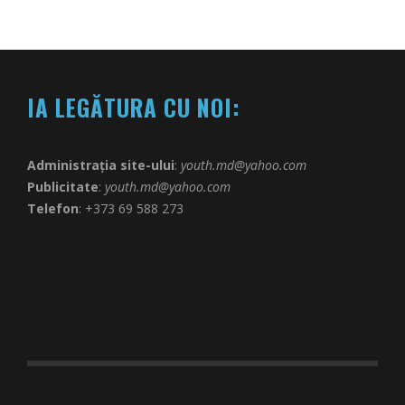
IA LEGĂTURA CU NOI:
Administrația site-ului
:
youth.md@yahoo.com
Publicitate
:
youth.md@yahoo.com
Telefon
: +373 69 588 273