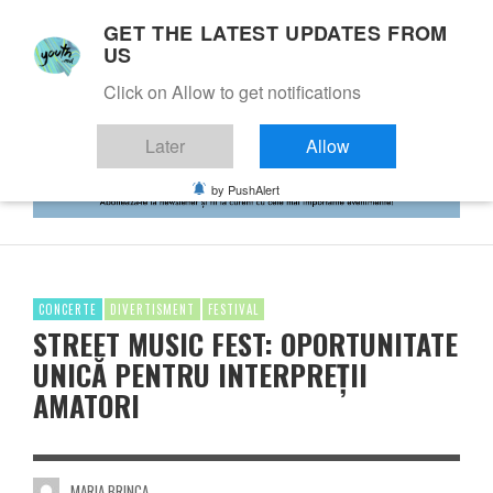
GET THE LATEST UPDATES FROM
US
Click on Allow to get notifications
Later
Allow
by PushAlert
CONCERTE
DIVERTISMENT
FESTIVAL
STREET MUSIC FEST: OPORTUNITATE
UNICĂ PENTRU INTERPREȚII
AMATORI
MARIA BRINCA