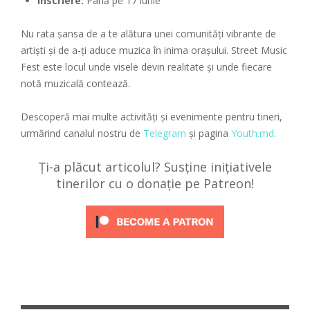
Înscriere:
Până pe 17 iunie
Nu rata șansa de a te alătura unei comunități vibrante de
artiști și de a-ți aduce muzica în inima orașului. Street Music
Fest este locul unde visele devin realitate și unde fiecare
notă muzicală contează.
Descoperă mai multe activități și evenimente pentru tineri,
urmărind canalul nostru de
Telegram
și pagina
Youth.md.
Ți-a plăcut articolul? Susține inițiativele
tinerilor cu o donație pe Patreon!