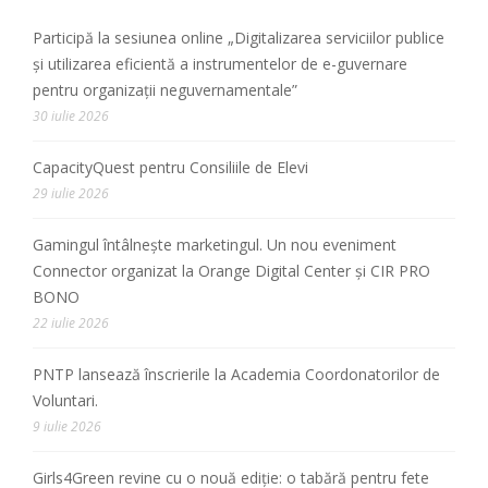
Participă la sesiunea online „Digitalizarea serviciilor publice
și utilizarea eficientă a instrumentelor de e-guvernare
pentru organizații neguvernamentale”
30 iulie 2026
CapacityQuest pentru Consiliile de Elevi
29 iulie 2026
Gamingul întâlnește marketingul. Un nou eveniment
Connector organizat la Orange Digital Center și CIR PRO
BONO
22 iulie 2026
PNTP lansează înscrierile la Academia Coordonatorilor de
Voluntari.
9 iulie 2026
Girls4Green revine cu o nouă ediție: o tabără pentru fete