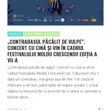
CONCERTE
DIVERTISMENT
FESTIVAL
„CONTRABASUL PĂCĂLIT DE VULPE”.
CONCERT CU CINĂ ȘI VIN ÎN CADRUL
FESTIVALULUI MOLDO CRESCENDO EDIȚIA A
VII-A
„Contrabasul păcălit de vulpe”. Concert cu cină și vin în
cadrul Festivalului Moldo Crescendo ed. 7 #povești. Era o
dată un contrabas, mai greoi așa din fire. Tot căuta el
mâncare și vin bun, până dădu de vulpea șireată. L-a luat
vulpea cu binișorul de i-a povestit de o seară cu sarmale și
băuturi alese, …
Read More
0