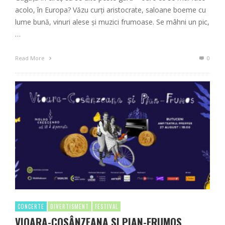
acolo, în Europa? Văzu curți aristocrate, saloane boeme cu
lume bună, vinuri alese și muzici frumoase. Se mâhni un pic,
…
Read More
0
CONCERTE
DIVERTISMENT
FESTIVAL
VIOARA-COSÂNZEANA ȘI PIAN-FRUMOS.