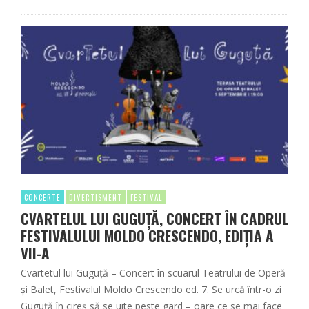
CONCERTE
DIVERTISMENT
FESTIVAL
CVARTELUL LUI GUGUȚĂ, CONCERT ÎN CADRUL
FESTIVALULUI MOLDO CRESCENDO, EDIȚIA A
VII-A
Cvartetul lui Guguță – Concert în scuarul Teatrului de Operă
și Balet, Festivalul Moldo Crescendo ed. 7. Se urcă într-o zi
Guguță în cireș să se uite peste gard – oare ce se mai face