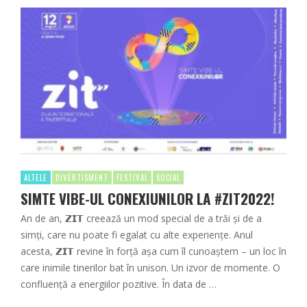
ALTELE
DIVERTISMENT
FESTIVAL
SOCIAL
SIMTE VIBE-UL CONEXIUNILOR LA #ZIT2022!
An de an, 𝗭𝗜𝗧 creează un mod special de a trăi și de a
simți, care nu poate fi egalat cu alte experiențe. Anul
acesta, 𝗭𝗜𝗧 revine în forță așa cum îl cunoaștem – un loc în
care inimile tinerilor bat în unison. Un izvor de momente. O
confluență a energiilor pozitive. În data de …