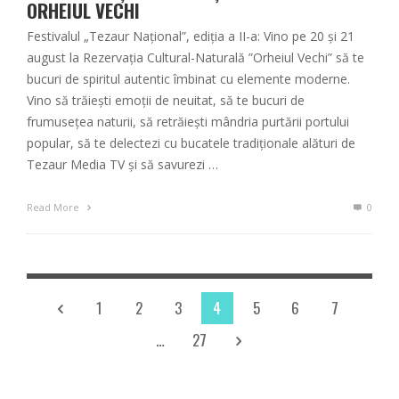
ORHEIUL VECHI
Festivalul „Tezaur Național”, ediția a II-a: Vino pe 20 și 21
august la Rezervația Cultural-Naturală ”Orheiul Vechi” să te
bucuri de spiritul autentic îmbinat cu elemente moderne.
Vino să trăiești emoții de neuitat, să te bucuri de
frumusețea naturii, să retrăiești mândria purtării portului
popular, să te delectezi cu bucatele tradiționale alături de
Tezaur Media TV și să savurezi …
Read More
0
1
2
3
4
5
6
7
…
27