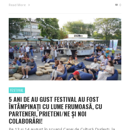
Read More
0
FESTIVAL
5 ANI DE AU GUST FESTIVAL AU FOST
ÎNTÂMPINAȚI CU LUME FRUMOASĂ, CU
PARTENERI, PRIETENI/NE ȘI NOI
COLABORĂRI!
Pe 13 și 14 august în scuarul Casei de Cultură Durleşti, la