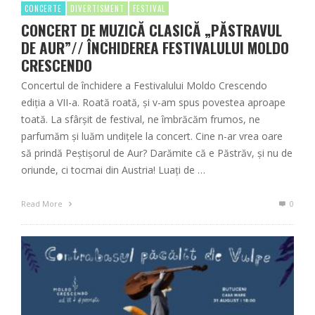
CONCERTE
DIVERTISMENT
FESTIVAL
CONCERT DE MUZICĂ CLASICĂ „PĂSTRAVUL
DE AUR”// ÎNCHIDEREA FESTIVALULUI MOLDO
CRESCENDO
Concertul de închidere a Festivalului Moldo Crescendo
ediția a VII-a. Roată roată, și v-am spus povestea aproape
toată. La sfârșit de festival, ne îmbrăcăm frumos, ne
parfumăm și luăm undițele la concert. Cine n-ar vrea oare
să prindă Peștișorul de Aur? Darămite că e Păstrăv, și nu de
oriunde, ci tocmai din Austria! Luați de …
Read More
0