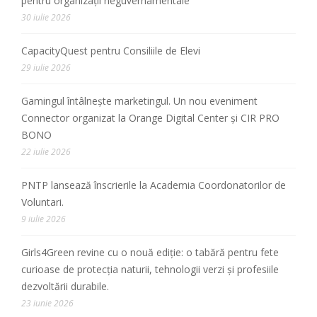
pentru organizații neguvernamentale”
30 iulie 2026
CapacityQuest pentru Consiliile de Elevi
29 iulie 2026
Gamingul întâlnește marketingul. Un nou eveniment
Connector organizat la Orange Digital Center și CIR PRO
BONO
22 iulie 2026
PNTP lansează înscrierile la Academia Coordonatorilor de
Voluntari.
9 iulie 2026
Girls4Green revine cu o nouă ediție: o tabără pentru fete
curioase de protecția naturii, tehnologii verzi și profesiile
dezvoltării durabile.
23 iunie 2026