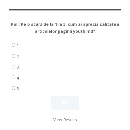
Poll: Pe o scară de la 1 la 5, cum ai aprecia calitatea
articolelor paginii youth.md?
1
2
3
4
5
View Results