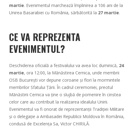
martie
. Evenimentul marchează împlinirea a 106 ani de la
Unirea Basarabiei cu România, sărbătorită la
27 martie
.
CE VA REPREZENTA
EVENIMENTUL?
Deschiderea oficială a festivalului va avea loc duminică,
24
martie
, ora 12:00, la Mănăstirea Cernica, unde membrii
OSB București vor depune coroane și flori la mormintele
membrilor Sfatului Țării. În cadrul ceremoniei, preotul
Mănăstirii Cernica va ține o slujbă de pomenire în cinstea
celor care au contribuit la realizarea idealului Unirii.
Evenimentul va fi onorat de reprezentanții Tradiției Militare
și o delegație a Ambasadei Republicii Moldova în România,
condusă de Excelența Sa, Victor CHIRILĂ.