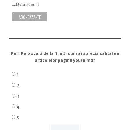
Divertisment
Poll: Pe o scară de la 1 la 5, cum ai aprecia calitatea
articolelor paginii youth.md?
1
2
3
4
5