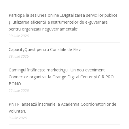
Participă la sesiunea online „Digitalizarea serviciilor publice
și utilizarea eficientă a instrumentelor de e-guvernare
pentru organizații neguvernamentale”
30 iulie 2026
CapacityQuest pentru Consiliile de Elevi
29 iulie 2026
Gamingul întâlnește marketingul. Un nou eveniment
Connector organizat la Orange Digital Center și CIR PRO
BONO
22 iulie 2026
PNTP lansează înscrierile la Academia Coordonatorilor de
Voluntari.
9 iulie 2026