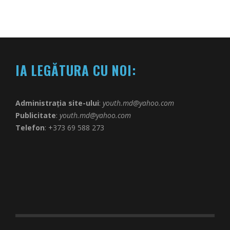
IA LEGĂTURA CU NOI:
Administrația site-ului
:
youth.md@yahoo.com
Publicitate
:
youth.md@yahoo.com
Telefon
: +373 69 588 273