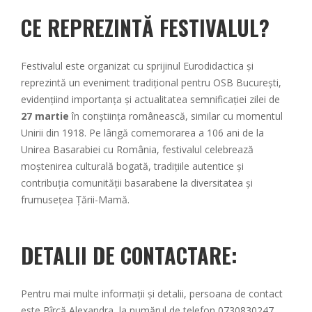
CE REPREZINTĂ FESTIVALUL?
Festivalul este organizat cu sprijinul Eurodidactica și
reprezintă un eveniment tradițional pentru OSB București,
evidențiind importanța și actualitatea semnificației zilei de
27 martie
în conștiința românească, similar cu momentul
Unirii din 1918. Pe lângă comemorarea a 106 ani de la
Unirea Basarabiei cu România, festivalul celebrează
moștenirea culturală bogată, tradițiile autentice și
contribuția comunității basarabene la diversitatea și
frumusețea Țării-Mamă.
DETALII DE CONTACTARE:
Pentru mai multe informații și detalii, persoana de contact
este Bîrcă Alexandra, la numărul de telefon 0730830247