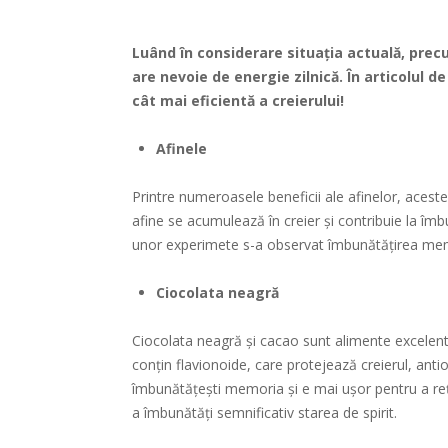
Luând în considerare situaţia actuală, precum
are nevoie de energie zilnică. În articolul 
cât mai eficientă a creierului!
Afinele
Printre numeroasele beneficii ale afinelor, acestea
afine se acumulează în creier și contribuie la îmbu
unor experimete s-a observat îmbunătățirea memor
Ciocolata neagră
Ciocolata neagră și cacao sunt alimente excelent
conțin flavionoide, care protejează creierul, anti
îmbunătățești memoria și e mai ușor pentru a reț
a îmbunătăți semnificativ starea de spirit.