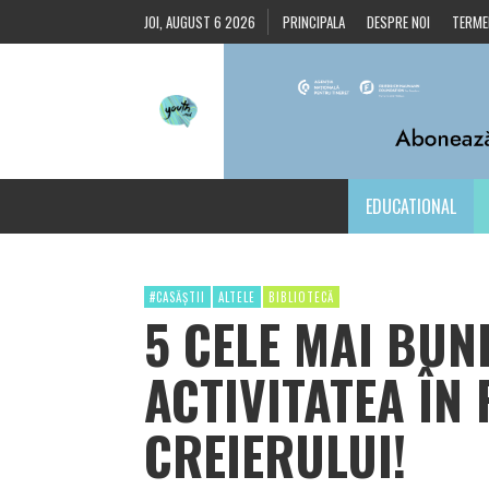
JOI, AUGUST 6 2026
PRINCIPALA
DESPRE NOI
TERMEN
EDUCATIONAL
#CASĂȘTII
ALTELE
BIBLIOTECĂ
5 CELE MAI BUN
ACTIVITATEA ÎN 
CREIERULUI!