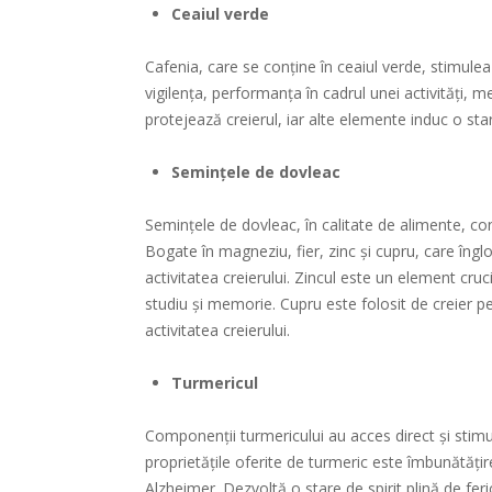
Ceaiul verde
Cafenia, care se conține în ceaiul verde, stimulea
vigilența, performanța în cadrul unei activități, m
protejează creierul, iar alte elemente induc o sta
Semințele de dovleac
Semințele de dovleac, în calitate de alimente, conț
Bogate în magneziu, fier, zinc și cupru, care îng
activitatea creierului. Zincul este un element cru
studiu și memorie. Cupru este folosit de creier pe
activitatea creierului.
Turmericul
Componenții turmericului au acces direct și stimule
proprietățile oferite de turmeric este îmbunătățir
Alzheimer. Dezvoltă o stare de spirit plină de feri