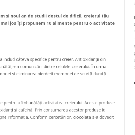
 şi noul an de studii destul de dificil, creierul tău
de mai jos îți propunem 10 alimente pentru o activitate
 includ câteva specifice pentru creier. Antioxidanții din
nătățirea comunicării dintre celulele creierului. În urma
iei și eliminarea pierderii memoriei de scurtă durată.
e pentru a îmbunătăți activitatea creierului. Aceste produse
oxidanți și cafeină. Prin consumarea acestor produse îți
ine informația. Conform cercetărilor, ciocolata s-a dovedit