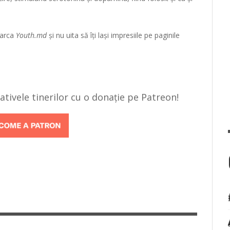
 marca
Youth.md
și nu uita să îți lași impresiile pe paginile
țiativele tinerilor cu o donație pe Patreon!