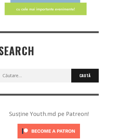
SEARCH
Caută
după:
Susține Youth.md pe Patreon!