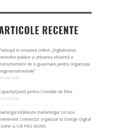
ARTICOLE RECENTE
Participă la sesiunea online „Digitalizarea
serviciilor publice și utilizarea eficientă a
instrumentelor de e-guvernare pentru organizații
neguvernamentale”
30 iulie 2026
CapacityQuest pentru Consiliile de Elevi
29 iulie 2026
Gamingul întâlnește marketingul. Un nou
eveniment Connector organizat la Orange Digital
Center și CIR PRO BONO