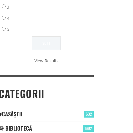
3
4
5
View Results
CATEGORII
#CASĂȘTII
632
BIBLIOTECĂ
1692