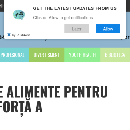
I ȘI CONDIȚII
CONTACTE
GET THE LATEST UPDATES FROM US
Click on Allow to get notifications
Later
Allow
by PushAlert
PROFESIONAL
DIVERTISMENT
YOUTH HEALTH
BIBLIOTECA
E ALIMENTE PENTRU
FORŢĂ A