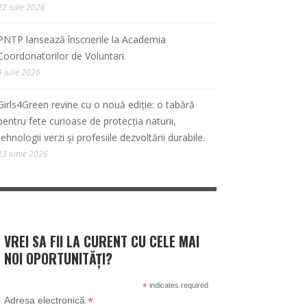
22 iulie 2026
PNTP lansează înscrierile la Academia
Coordonatorilor de Voluntari.
9 iulie 2026
Girls4Green revine cu o nouă ediție: o tabără
pentru fete curioase de protecția naturii,
tehnologii verzi și profesiile dezvoltării durabile.
23 iunie 2026
VREI SA FII LA CURENT CU CELE MAI
NOI OPORTUNITĂȚI?
*
indicates required
*
Adresa electronică