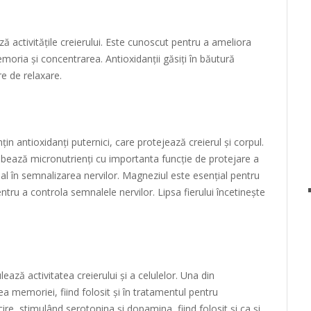
ză activitățile creierului. Este cunoscut pentru a ameliora
emoria și concentrarea. Antioxidanții găsiți în băutură
re de relaxare.
in antioxidanți puternici, care protejează creierul și corpul.
lobează micronutrienți cu importanta funcție de protejare a
cial în semnalizarea nervilor. Magneziul este esențial pentru
ntru a controla semnalele nervilor. Lipsa fierului încetinește
ază activitatea creierului și a celulelor. Una din
ea memoriei, fiind folosit și în tratamentul pentru
cire, stimulând serotonina și dopamina, fiind folosit și ca și