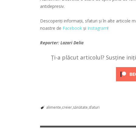
antidepresiv.
Descoperiți informații, sfaturi și în alte articole
noastre de
Facebook
și
Instagram
!
Reporter: Lazari Delia
Ți-a plăcut articolul? Susține ini
alimente
creier
sănătate
sfaturi