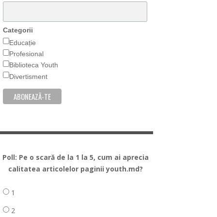
Categorii
Educație
Profesional
Biblioteca Youth
Divertisment
Poll: Pe o scară de la 1 la 5, cum ai aprecia
calitatea articolelor paginii youth.md?
1
2