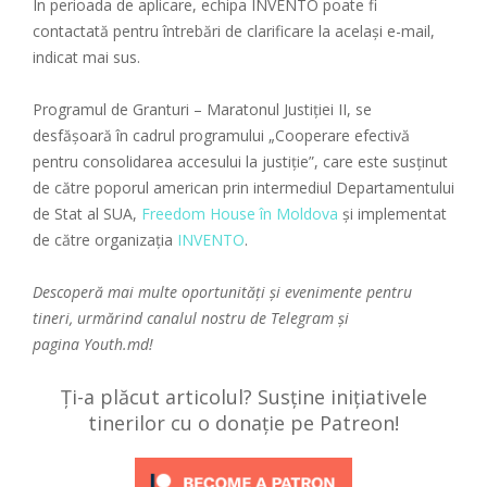
În perioada de aplicare, echipa INVENTO poate fi
contactată pentru întrebări de clarificare la același e-mail,
indicat mai sus.
Programul de Granturi – Maratonul Justiției II, se
desfășoară în cadrul programului „Cooperare efectivă
pentru consolidarea accesului la justiție”, care este susținut
de către poporul american prin intermediul Departamentului
de Stat al SUA,
Freedom House în Moldova
și implementat
de către organizația
INVENTO
.
Descoperă mai multe oportunități și evenimente pentru
tineri, urmărind canalul nostru de
Telegram
și
pagina
Youth.md!
Ți-a plăcut articolul? Susține inițiativele
tinerilor cu o donație pe Patreon!