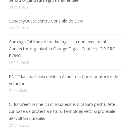
pentru organizații neguvernamentale”
30 iulie 2026
CapacityQuest pentru Consiliile de Elevi
29 iulie 2026
Gamingul întâlnește marketingul. Un nou eveniment
Connector organizat la Orange Digital Center și CIR PRO
BONO
22 iulie 2026
PNTP lansează înscrierile la Academia Coordonatorilor de
Voluntari.
9 iulie 2026
Girls4Green revine cu o nouă ediție: o tabără pentru fete
curioase de protecția naturii, tehnologii verzi și profesiile
dezvoltării durabile.
23 iunie 2026