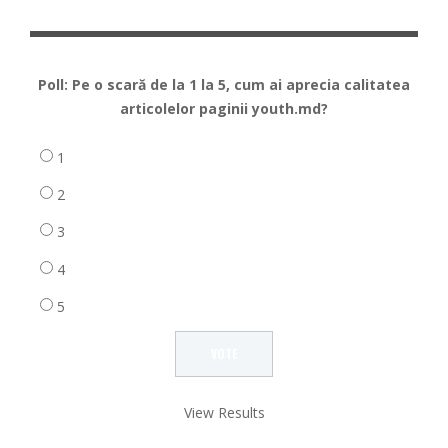
Poll: Pe o scară de la 1 la 5, cum ai aprecia calitatea
articolelor paginii youth.md?
1
2
3
4
5
View Results