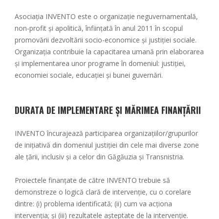
Asociația INVENTO este o organizație neguvernamentală,
non-profit și apolitică, înființată în anul 2011 în scopul
promovării dezvoltării socio-economice și justiției sociale.
Organizația contribuie la capacitarea umană prin elaborarea
și implementarea unor programe în domeniul: justiției,
economiei sociale, educației și bunei guvernări.
DURATA DE IMPLEMENTARE ȘI MĂRIMEA FINANȚĂRII
INVENTO încurajează participarea organizațiilor/grupurilor
de inițiativă din domeniul justiției din cele mai diverse zone
ale țării, inclusiv și a celor din Găgăuzia și Transnistria.
Proiectele finanțate de către INVENTO trebuie să
demonstreze o logică clară de intervenție, cu o corelare
dintre: (i) problema identificată; (ii) cum va acționa
intervenția; și (iii) rezultatele așteptate de la intervenție.