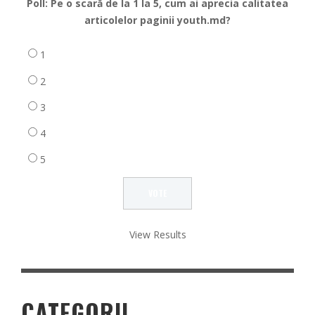
Poll: Pe o scară de la 1 la 5, cum ai aprecia calitatea
articolelor paginii youth.md?
1
2
3
4
5
View Results
CATEGORII