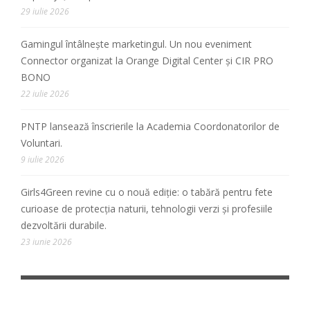
29 iulie 2026
Gamingul întâlnește marketingul. Un nou eveniment
Connector organizat la Orange Digital Center și CIR PRO
BONO
22 iulie 2026
PNTP lansează înscrierile la Academia Coordonatorilor de
Voluntari.
9 iulie 2026
Girls4Green revine cu o nouă ediție: o tabără pentru fete
curioase de protecția naturii, tehnologii verzi și profesiile
dezvoltării durabile.
23 iunie 2026