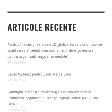
ARTICOLE RECENTE
Participă la sesiunea online „Digitalizarea serviciilor publice
și utilizarea eficientă a instrumentelor de e-guvernare
pentru organizații neguvernamentale”
30 iulie 2026
CapacityQuest pentru Consiliile de Elevi
29 iulie 2026
Gamingul întâlnește marketingul. Un nou eveniment
Connector organizat la Orange Digital Center și CIR PRO
BONO
22 iulie 2026