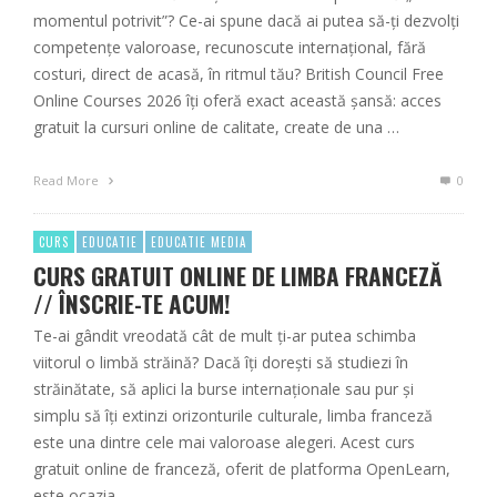
momentul potrivit”? Ce-ai spune dacă ai putea să-ți dezvolți
competențe valoroase, recunoscute internațional, fără
costuri, direct de acasă, în ritmul tău? British Council Free
Online Courses 2026 îți oferă exact această șansă: acces
gratuit la cursuri online de calitate, create de una …
Read More
0
CURS
EDUCATIE
EDUCATIE MEDIA
CURS GRATUIT ONLINE DE LIMBA FRANCEZĂ
// ÎNSCRIE-TE ACUM!
Te-ai gândit vreodată cât de mult ți-ar putea schimba
viitorul o limbă străină? Dacă îți dorești să studiezi în
străinătate, să aplici la burse internaționale sau pur și
simplu să îți extinzi orizonturile culturale, limba franceză
este una dintre cele mai valoroase alegeri. Acest curs
gratuit online de franceză, oferit de platforma OpenLearn,
este ocazia …