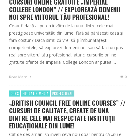
CURSURI ONLINE GRATUITE „IMPERIAL
COLLEGE LONDON” // EXPLOREAZĂ DOMENII
NOI SPRE VIITORUL TĂU PROFESIONAL!
Ce-ar fi dacă ai putea învăța de la una dintre cele mai
prestigioase universități din lume, fără să părăsești casa și
fără costuri? Dacă simți că vrei să-ți îmbunătățești
competențele, să explorezi domenii noi sau să faci un pas
real spre viitorul tău profesional, atunci cursurile online
gratuite oferite de Imperial College London ar putea …
Read More
0
CURS
EDUCATIE MEDIA
PROFESIONAL
„BRITISH COUNCIL FREE ONLINE COURSES” //
CURSURI DE CALITATE, CREATE DE UNA
DINTRE CELE MAI RESPECTATE INSTITUȚII
EDUCAȚIONALE DIN LUME!
Cât de des amâni să înveți ceva nou doar pentru că „nu e