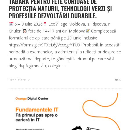
TABĂRĂ PENTRU FETE CURIOASE DE
PROTECȚIA NATURII, TEHNOLOGII VERZI ȘI
PROFESIILE DEZVOLTĂRII DURABILE.
6 – 9 iulie 2026
EcoVillage Moldova, s. Rîșcova, r.
Criuleni
fete de 14–17 ani din Moldova
Completează
formularul de aplicare până pe 20 iunie inclusiv:
https://forms.gle/9TXeL6yVccegrYTU9 Probabil, în această
perioadă a examenelor, a admiterii și a reflecțiilor despre ce
urmează mai departe, te gândești la drumul pe care să-l
alegi după gimnaziu, colegiu …
Read More
0