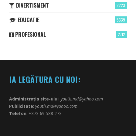
DIVERTISMENT
2223
EDUCATIE
5339
PROFESIONAL
2712
IA LEGĂTURA CU NOI:
Administrația site-ului
:
youth.md@yahoo.com
Publicitate
:
youth.md@yahoo.com
Telefon
: +373 69 588 273