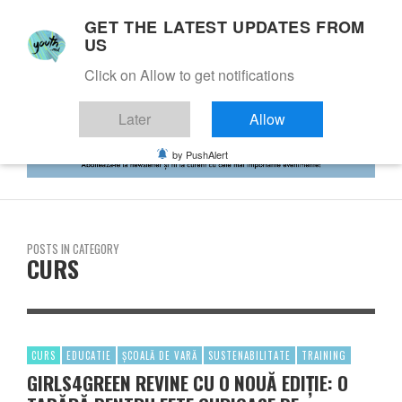
GET THE LATEST UPDATES FROM
US
Click on Allow to get notifications
Later
Allow
by PushAlert
POSTS IN CATEGORY
CURS
CURS
EDUCATIE
ȘCOALĂ DE VARĂ
SUSTENABILITATE
TRAINING
GIRLS4GREEN REVINE CU O NOUĂ EDIȚIE: O