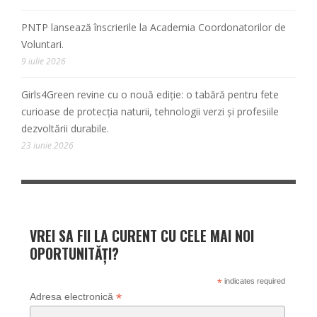
PNTP lansează înscrierile la Academia Coordonatorilor de
Voluntari.
9 iulie 2026
Girls4Green revine cu o nouă ediție: o tabără pentru fete
curioase de protecția naturii, tehnologii verzi și profesiile
dezvoltării durabile.
23 iunie 2026
VREI SA FII LA CURENT CU CELE MAI NOI
OPORTUNITĂȚI?
*
indicates required
*
Adresa electronică