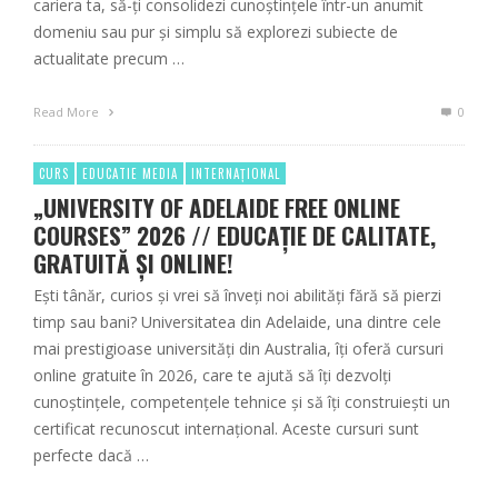
cariera ta, să-ți consolidezi cunoștințele într-un anumit
domeniu sau pur și simplu să explorezi subiecte de
actualitate precum …
Read More
0
CURS
EDUCATIE MEDIA
INTERNAȚIONAL
„UNIVERSITY OF ADELAIDE FREE ONLINE
COURSES” 2026 // EDUCAȚIE DE CALITATE,
GRATUITĂ ȘI ONLINE!
Ești tânăr, curios și vrei să înveți noi abilități fără să pierzi
timp sau bani? Universitatea din Adelaide, una dintre cele
mai prestigioase universități din Australia, îți oferă cursuri
online gratuite în 2026, care te ajută să îți dezvolți
cunoștințele, competențele tehnice și să îți construiești un
certificat recunoscut internațional. Aceste cursuri sunt
perfecte dacă …