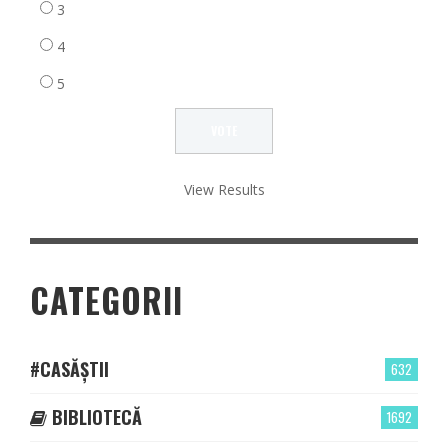
3
4
5
View Results
CATEGORII
#CASĂȘTII
632
BIBLIOTECĂ
1692