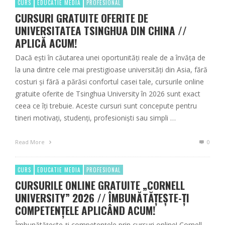
CURS
EDUCATIE MEDIA
PROFESIONAL
CURSURI GRATUITE OFERITE DE
UNIVERSITATEA TSINGHUA DIN CHINA //
APLICĂ ACUM!
Dacă ești în căutarea unei oportunități reale de a învăța de
la una dintre cele mai prestigioase universități din Asia, fără
costuri și fără a părăsi confortul casei tale, cursurile online
gratuite oferite de Tsinghua University în 2026 sunt exact
ceea ce îți trebuie. Aceste cursuri sunt concepute pentru
tineri motivați, studenți, profesioniști sau simpli …
Read More
0
CURS
EDUCATIE MEDIA
PROFESIONAL
CURSURILE ONLINE GRATUITE „CORNELL
UNIVERSITY” 2026 // ÎMBUNĂTĂȚEȘTE-ȚI
COMPETENȚELE APLICÂND ACUM!
Îmbunătățește-ți competențele prin cursuri online! Cornell