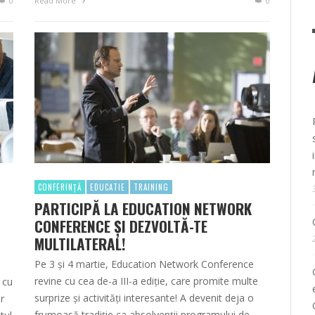
0
Read More
0
CONFERINȚĂ
EDUCATIE
TRAINING
PARTICIPĂ LA EDUCATION NETWORK
CONFERENCE ȘI DEZVOLTĂ-TE
MULTILATERAL!
Pe 3 și 4 martie, Education Network Conference
revine cu cea de-a III-a ediție, care promite multe
i cu
surprize și activități interesante! A devenit deja o
r
frumoasă tradiție ca absolvenții programului de