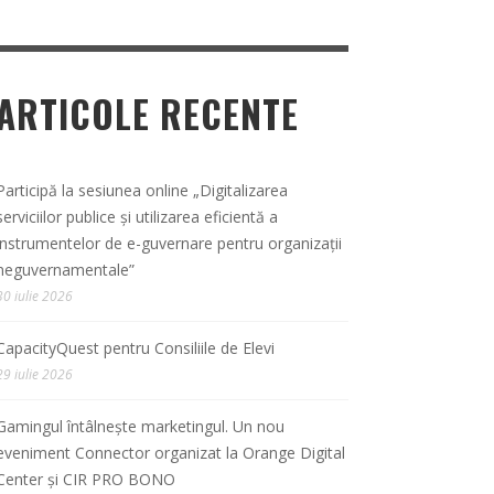
ARTICOLE RECENTE
Participă la sesiunea online „Digitalizarea
serviciilor publice și utilizarea eficientă a
instrumentelor de e-guvernare pentru organizații
neguvernamentale”
30 iulie 2026
CapacityQuest pentru Consiliile de Elevi
29 iulie 2026
Gamingul întâlnește marketingul. Un nou
eveniment Connector organizat la Orange Digital
Center și CIR PRO BONO