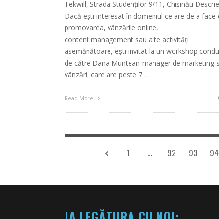
Tekwill, Strada Studenților 9/11, Chișinău Descrie
Dacă ești interesat în domeniul ce are de a face 
promovarea, vânzările online,
content management sau alte activități
asemănătoare, ești invitat la un workshop cond
de către Dana Muntean-manager de marketing s
vânzări, care are peste 7 …
Read More
1
…
92
93
94
IA LEGĂTURA CU NOI: