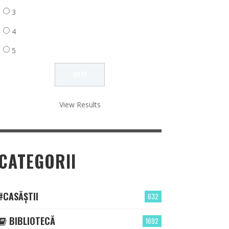
3
4
5
View Results
CATEGORII
#CASĂȘTII
632
BIBLIOTECĂ
1692