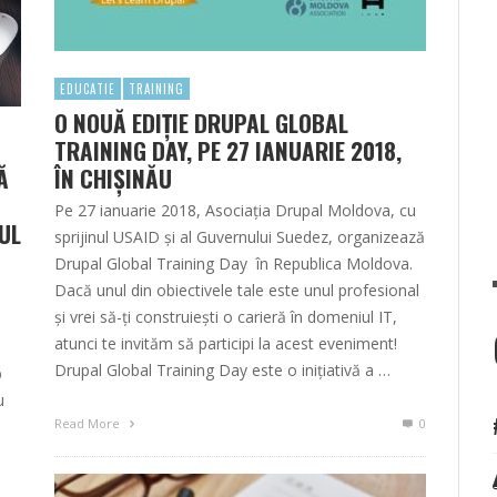
EDUCATIE
TRAINING
O NOUĂ EDIȚIE DRUPAL GLOBAL
TRAINING DAY, PE 27 IANUARIE 2018,
Ă
ÎN CHIȘINĂU
Pe 27 ianuarie 2018, Asociația Drupal Moldova, cu
UL
sprijinul USAID și al Guvernului Suedez, organizează
Drupal Global Training Day în Republica Moldova.
Dacă unul din obiectivele tale este unul profesional
și vrei să-ți construiești o carieră în domeniul IT,
atunci te invităm să participi la acest eveniment!
Drupal Global Training Day este o inițiativă a …
b
u
Read More
0