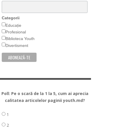
Categorii
Educație
Profesional
Biblioteca Youth
Divertisment
Poll: Pe o scară de la 1 la 5, cum ai aprecia
calitatea articolelor paginii youth.md?
1
2