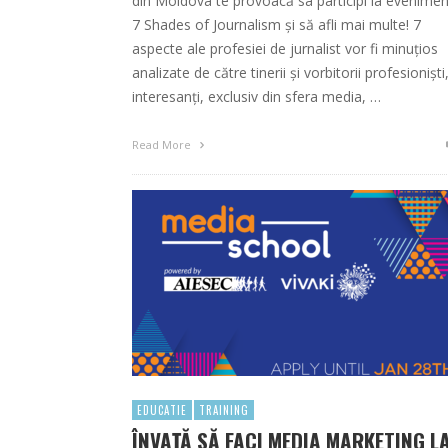
din Moldova te provoacă sa participi la evenimen
7 Shades of Journalism și să afli mai multe! 7
aspecte ale profesiei de jurnalist vor fi minuțios
analizate de către tinerii și vorbitorii profesioniști
interesanți, exclusiv din sfera media, …
Read More
EDUCATIE
TRAINING
ÎNVAȚĂ SĂ FACI MEDIA MARKETING L