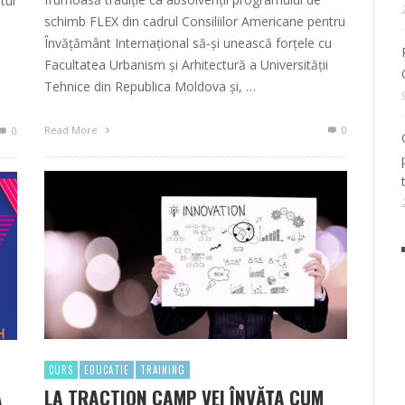
tul
schimb FLEX din cadrul Consiliilor Americane pentru
Învățământ Internațional să-și unească forțele cu
Facultatea Urbanism și Arhitectură a Universității
,
Tehnice din Republica Moldova și, …
Read More
0
0
CURS
EDUCATIE
TRAINING
LA TRACTION CAMP VEI ÎNVĂŢA CUM
A