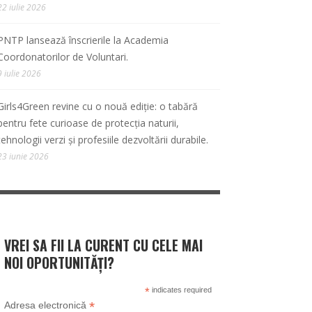
22 iulie 2026
PNTP lansează înscrierile la Academia
Coordonatorilor de Voluntari.
9 iulie 2026
Girls4Green revine cu o nouă ediție: o tabără
pentru fete curioase de protecția naturii,
tehnologii verzi și profesiile dezvoltării durabile.
23 iunie 2026
VREI SA FII LA CURENT CU CELE MAI
NOI OPORTUNITĂȚI?
*
indicates required
*
Adresa electronică