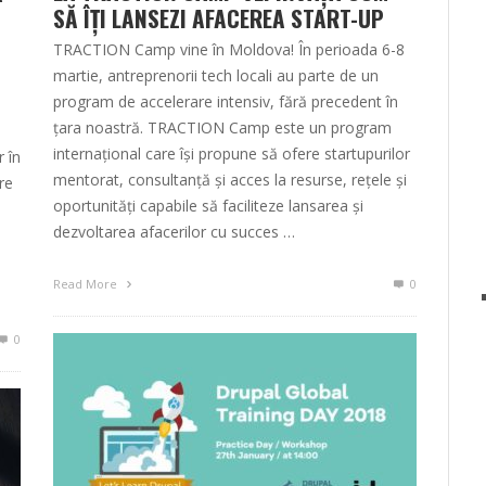
SĂ ÎŢI LANSEZI AFACEREA START-UP
TRACTION Camp vine în Moldova! În perioada 6-8
martie, antreprenorii tech locali au parte de un
program de accelerare intensiv, fără precedent în
țara noastră. TRACTION Camp este un program
internațional care își propune să ofere startupurilor
 în
mentorat, consultanță și acces la resurse, rețele și
re
oportunități capabile să faciliteze lansarea și
dezvoltarea afacerilor cu succes …
a
Read More
0
0