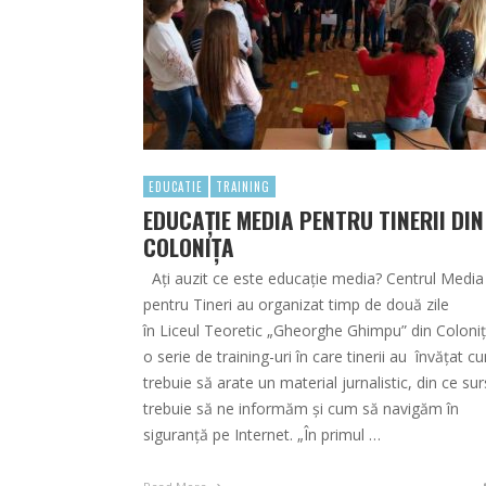
EDUCATIE
TRAINING
EDUCAŢIE MEDIA PENTRU TINERII DIN
COLONIŢA
Ați auzit ce este educație media? Centrul Media
pentru Tineri au organizat timp de două zile
în Liceul Teoretic „Gheorghe Ghimpu” din Coloni
o serie de training-uri în care tinerii au învățat c
trebuie să arate un material jurnalistic, din ce su
trebuie să ne informăm și cum să navigăm în
siguranță pe Internet. „În primul …