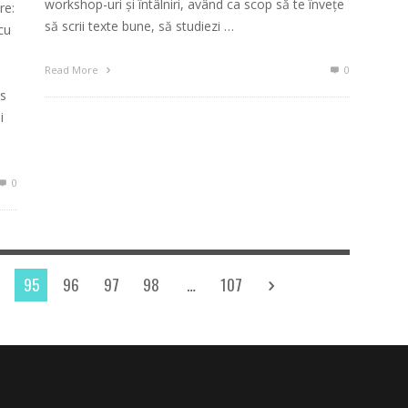
workshop-uri și întâlniri, având ca scop să te învețe
re:
să scrii texte bune, să studiezi …
cu
Read More
0
us
i
0
95
96
97
98
…
107