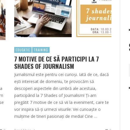
EDUCATIE
TRAINING
7 MOTIVE DE CE SĂ PARTICIPI LA 7
SHADES OF JOURNALISM
Jurnalismul este pentru cei curioși. Iată de ce, dacă
ești interesat de domeniu, te provocăm să
ța
descoperi aspectele din umbră ale acestuia,
um
participând la 7 Shades of Journalism! Ți-am
rse
pregătit 7 motive de ce să vii la eveniment, care te
vor inspira să-ți urmezi visurile: Vei cunoaște o
mulțime de tineri pasionați de media! Cine …