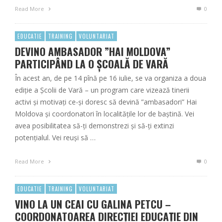
Read More
0
EDUCATIE
TRAINING
VOLUNTARIAT
DEVINO AMBASADOR ”HAI MOLDOVA”
PARTICIPÂND LA O ȘCOALĂ DE VARĂ
În acest an, de pe 14 pînă pe 16 iulie, se va organiza a doua
ediție a Școlii de Vară – un program care vizează tinerii
activi și motivați ce-și doresc să devină ”ambasadori” Hai
Moldova și coordonatori în localitățile lor de baștină. Vei
avea posibilitatea să-ți demonstrezi și să-ți extinzi
potențialul. Vei reuși să …
Read More
0
EDUCATIE
TRAINING
VOLUNTARIAT
VINO LA UN CEAI CU GALINA PETCU –
COORDONATOAREA DIRECȚIEI EDUCAȚIE DIN