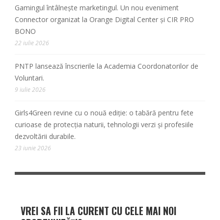
Gamingul întâlnește marketingul. Un nou eveniment
Connector organizat la Orange Digital Center și CIR PRO
BONO
22 iulie 2026
PNTP lansează înscrierile la Academia Coordonatorilor de
Voluntari.
9 iulie 2026
Girls4Green revine cu o nouă ediție: o tabără pentru fete
curioase de protecția naturii, tehnologii verzi și profesiile
dezvoltării durabile.
23 iunie 2026
VREI SA FII LA CURENT CU CELE MAI NOI