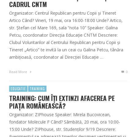
CADRUL CNTM
Organizator: Centrul Republican pentru Copii și Tineret
Artico Când? Vineri, 19 mai, ora 16:00-18:00 Unde? Artico,
str. Ștefan cel Mare 169, sala ”nota 10” Speaker: Galina
Petcu, coordonator Direcția Educație CNTM Descriere:
Clubul Voluntarilor al Centrului Republican pentru Copii și
Tineret „Artico” te invită la un ceai cu Galina Petcu, tânăra
ambițioasă, coordonator al Direcției Educație …
Read More
0
EDUCATIE
TRAINING
TRAINING: CUM ÎȚI EXTINZI AFACEREA PE
PIAȚA ROMÂNEASCĂ?
Organizator: ZIPhouse Speaker: Mirela Bucovicean,
fondator Molecule F Când? Sâmbătă, 20 mai, ora 10:00-
15:00 Unde? ZIPhouse, str. Studenților 9/19 Descriere:
Evenimentul se adresează tinerilor designeri vestimentari şi