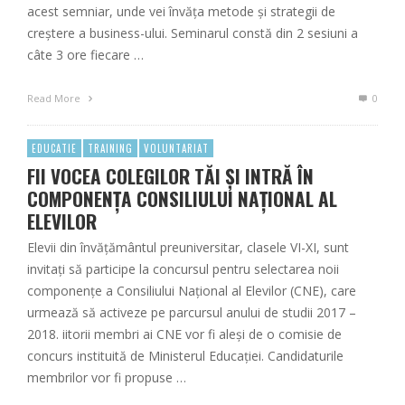
acest semniar, unde vei învăța metode și strategii de
creștere a business-ului. Seminarul constă din 2 sesiuni a
câte 3 ore fiecare …
Read More
0
EDUCATIE
TRAINING
VOLUNTARIAT
FII VOCEA COLEGILOR TĂI ȘI INTRĂ ÎN
COMPONENȚA CONSILIULUI NAȚIONAL AL
ELEVILOR
Elevii din învățământul preuniversitar, clasele VI-XI, sunt
invitați să participe la concursul pentru selectarea noii
componențe a Consiliului Național al Elevilor (CNE), care
urmează să activeze pe parcursul anului de studii 2017 –
2018. iitorii membri ai CNE vor fi aleşi de o comisie de
concurs instituită de Ministerul Educației. Candidaturile
membrilor vor fi propuse …