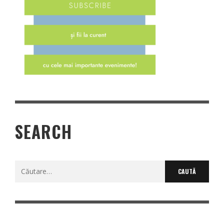
SEARCH
Caută
după: