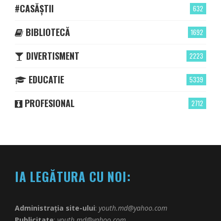
#CASĂȘTII
632
BIBLIOTECĂ
1692
DIVERTISMENT
2223
EDUCATIE
5339
PROFESIONAL
2712
IA LEGĂTURA CU NOI:
Administrația site-ului
:
youth.md@yahoo.com
Publicitate
:
youth.md@yahoo.com