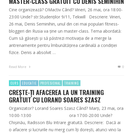
MASTER-CLASS GRATUIT CU DENIS SEMINIHIN
Cine organizează? OMactiv Când? Vineri, 26 mai, ora 18:00-
23:00 Unde? str.Studenților 9/11, Tekwill Descriere: Vineri,
26 mai, Denis Seminihin, unul din cei mai populari fitness-
bloggeri din Rusia va ține un master-class. Tema abordată:
Cum să găsești și să păstrezi motivația de a merge la
antrenamente pentru îmbunătățirea cardinală a condiției
fizice. Denis a absolvit …
Read More
0
CURS
EDUCATIE
PROFESIONAL
TRAINING
CREȘTE-ȚI AFACEREA LA UN TRAINING
GRATUIT CU LORAND SOARES SZASZ
Organizator? Lorand Soares Szasz Când? Marți, 23 mai, ora
10:00-13:00 ora 17:00-20:00 Unde?
Chișinău, Radisson Blu Intrare gratuită. Descriere: Dacă ai
o afacere și lucrurile nu merg cum îți dorești, atunci vino la