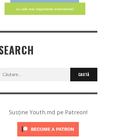
SEARCH
Caută
după:
Susține Youth.md pe Patreon!