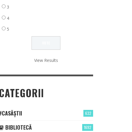
3
4
5
View Results
CATEGORII
#CASĂȘTII
632
BIBLIOTECĂ
1692