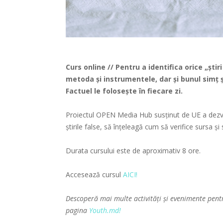
Curs online // Pentru a identifica orice „ști
metoda și instrumentele, dar și bunul simț ș
Factuel le folosește în fiecare zi.
Proiectul OPEN Media Hub susținut de UE a dezvolt
știrile false, să înțeleagă cum să verifice sursa și 
Durata cursului este de aproximativ 8 ore.
Accesează cursul
AICI!
Descoperă mai multe activități și evenimente pent
pagina
Youth.md!