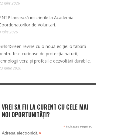
22 iulie 2026
PNTP lansează înscrierile la Academia
Coordonatorilor de Voluntari.
9 iulie 2026
Girls4Green revine cu o nouă ediție: o tabără
pentru fete curioase de protecția naturii,
tehnologii verzi și profesiile dezvoltării durabile.
23 iunie 2026
VREI SA FII LA CURENT CU CELE MAI
NOI OPORTUNITĂȚI?
*
indicates required
*
Adresa electronică