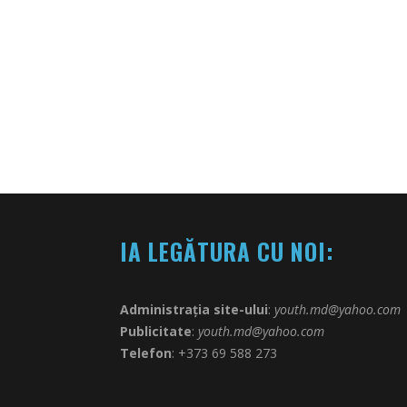
IA LEGĂTURA CU NOI:
Administrația site-ului
:
youth.md@yahoo.com
Publicitate
:
youth.md@yahoo.com
Telefon
: +373 69 588 273