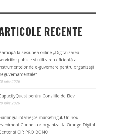
ARTICOLE RECENTE
Participă la sesiunea online „Digitalizarea
serviciilor publice și utilizarea eficientă a
instrumentelor de e-guvernare pentru organizații
neguvernamentale”
30 iulie 2026
CapacityQuest pentru Consiliile de Elevi
29 iulie 2026
Gamingul întâlnește marketingul. Un nou
eveniment Connector organizat la Orange Digital
Center și CIR PRO BONO