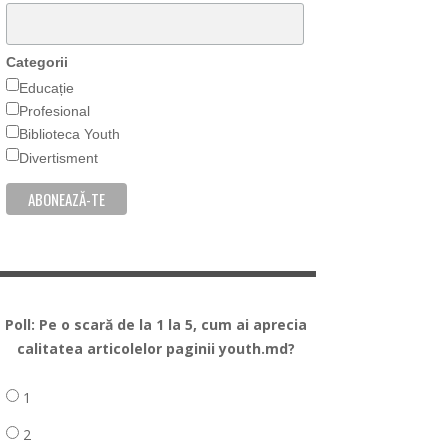
Categorii
Educație
Profesional
Biblioteca Youth
Divertisment
Poll: Pe o scară de la 1 la 5, cum ai aprecia
calitatea articolelor paginii youth.md?
1
2