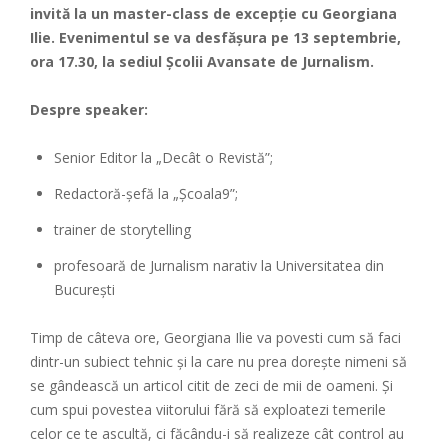
invită la un master-class de excepție cu Georgiana
Ilie. Evenimentul se va desfășura pe 13 septembrie,
ora 17.30, la sediul Școlii Avansate de Jurnalism.
Despre speaker:
Senior Editor la „Decât o Revistă”;
Redactoră-șefă la „Școala9”;
trainer de storytelling
profesoară de Jurnalism narativ la Universitatea din
București
Timp de câteva ore, Georgiana Ilie va povesti cum să faci
dintr-un subiect tehnic și la care nu prea dorește nimeni să
se gândească un articol citit de zeci de mii de oameni. Și
cum spui povestea viitorului fără să exploatezi temerile
celor ce te ascultă, ci făcându-i să realizeze cât control au