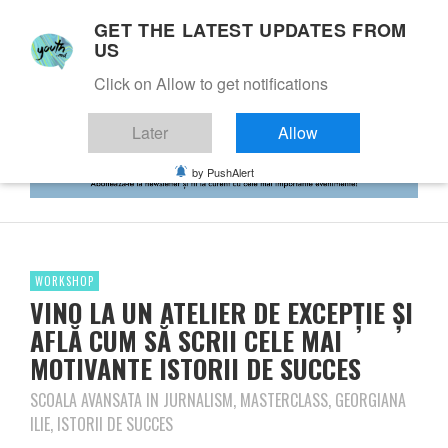
GET THE LATEST UPDATES FROM
US
Click on Allow to get notifications
Later
Allow
by PushAlert
WORKSHOP
VINO LA UN ATELIER DE EXCEPȚIE ȘI
AFLĂ CUM SĂ SCRII CELE MAI
MOTIVANTE ISTORII DE SUCCES
SCOALA AVANSATA IN JURNALISM, MASTERCLASS, GEORGIANA
ILIE, ISTORII DE SUCCES