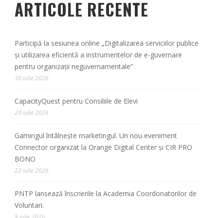
ARTICOLE RECENTE
Participă la sesiunea online „Digitalizarea serviciilor publice
și utilizarea eficientă a instrumentelor de e-guvernare
pentru organizații neguvernamentale”
30 iulie 2026
CapacityQuest pentru Consiliile de Elevi
29 iulie 2026
Gamingul întâlnește marketingul. Un nou eveniment
Connector organizat la Orange Digital Center și CIR PRO
BONO
22 iulie 2026
PNTP lansează înscrierile la Academia Coordonatorilor de
Voluntari.
9 iulie 2026