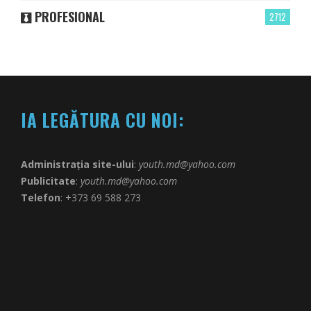
PROFESIONAL
2712
IA LEGĂTURA CU NOI:
Administrația site-ului
:
youth.md@yahoo.com
Publicitate
:
youth.md@yahoo.com
Telefon
: +373 69 588 273