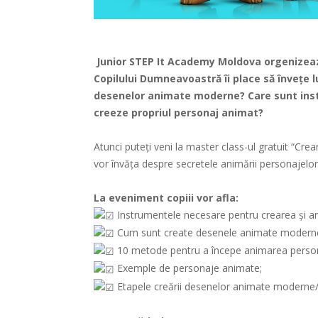
Junior STEP It Academy Moldova
orgenizeaz
Copilului Dumneavoastră îi place să învețe l
desenelor animate moderne? Care sunt instr
creeze propriul personaj animat?
Atunci puteți veni la master class-ul gratuit “Crea
vor învăța despre secretele animării personajelor 
La eveniment copiii vor afla:
Instrumentele necesare pentru crearea și a
Cum sunt create desenele animate modern
10 metode pentru a începe animarea person
Exemple de personaje animate;
Etapele creării desenelor animate moderne