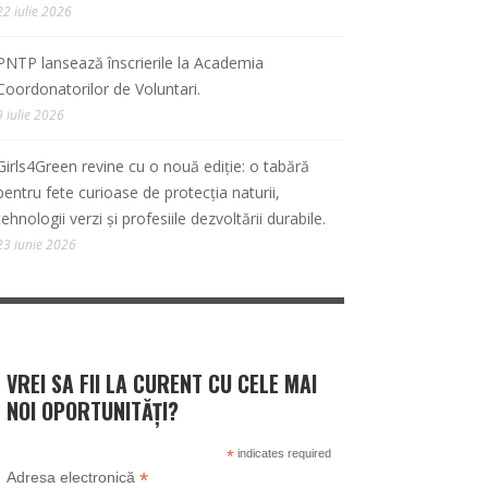
22 iulie 2026
PNTP lansează înscrierile la Academia
Coordonatorilor de Voluntari.
9 iulie 2026
Girls4Green revine cu o nouă ediție: o tabără
pentru fete curioase de protecția naturii,
tehnologii verzi și profesiile dezvoltării durabile.
23 iunie 2026
VREI SA FII LA CURENT CU CELE MAI
NOI OPORTUNITĂȚI?
*
indicates required
*
Adresa electronică