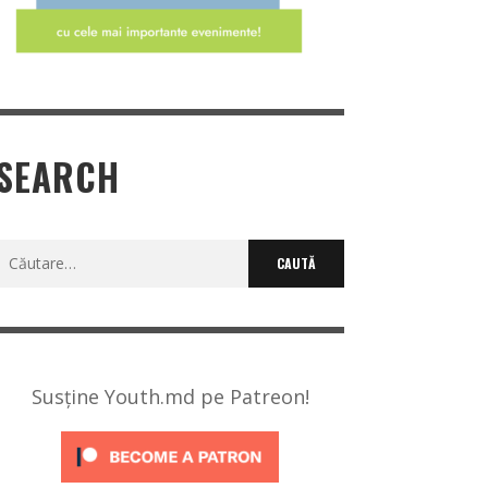
SEARCH
Caută
după:
Susține Youth.md pe Patreon!