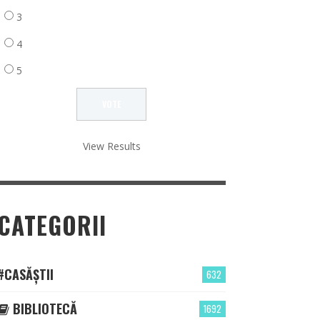
3
4
5
View Results
CATEGORII
#CASĂȘTII
632
BIBLIOTECĂ
1692