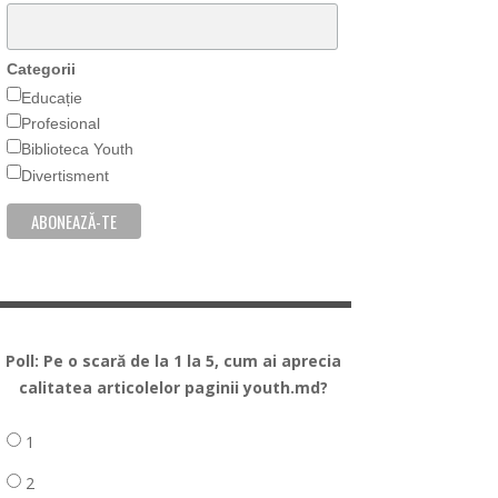
Categorii
Educație
Profesional
Biblioteca Youth
Divertisment
Poll: Pe o scară de la 1 la 5, cum ai aprecia
calitatea articolelor paginii youth.md?
1
2