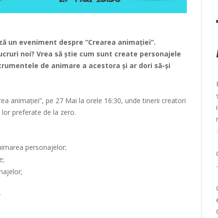
ă un eveniment despre “Crearea animației”.
ucruri noi? Vrea să știe cum sunt create personajele
umentele de animare a acestora și ar dori să-și
rea animației”, pe 27 Mai la orele 16:30, unde tinerii creatori
lor preferate de la zero.
nimarea personajelor;
e;
ajelor;
/