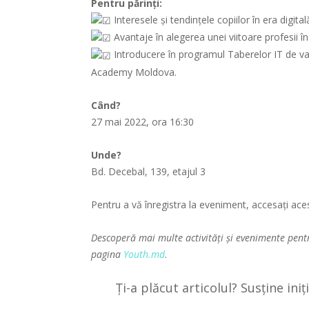
Pentru părinți:
Interesele și tendințele copiilor în era digital
Avantaje în alegerea unei viitoare profesii î
Introducere în programul Taberelor IT de var
Academy Moldova.
Când?
27 mai 2022, ora 16:30
Unde?
Bd. Decebal, 139, etajul 3
Pentru a vă înregistra la eveniment, accesați ac
Descoperă mai multe activități și evenimente pent
pagina
Youth.md
.
Ți-a plăcut articolul? Susține ini