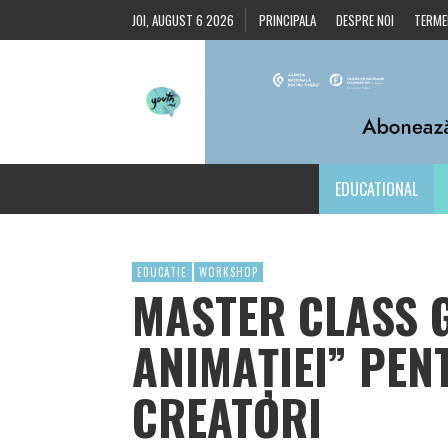
JOI, AUGUST 6 2026
PRINCIPALA
DESPRE NOI
TERMEN
EDUCATIONAL
EDUCATIE
WORKSHOP
MASTER CLASS 
ANIMAȚIEI” PEN
CREATORI