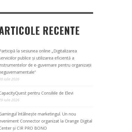
ARTICOLE RECENTE
Participă la sesiunea online „Digitalizarea
serviciilor publice și utilizarea eficientă a
instrumentelor de e-guvernare pentru organizații
neguvernamentale”
30 iulie 2026
CapacityQuest pentru Consiliile de Elevi
29 iulie 2026
Gamingul întâlnește marketingul. Un nou
eveniment Connector organizat la Orange Digital
Center și CIR PRO BONO