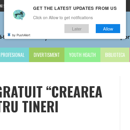
I ȘI CONDIȚII
CONTACTE
GET THE LATEST UPDATES FROM US
Click on Allow to get notifications
Later
Allow
by PushAlert
PROFESIONAL
DIVERTISMENT
YOUTH HEALTH
BIBLIOTECA
GRATUIT “CREAREA
TRU TINERI