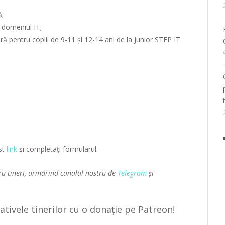
ă;
n domeniul IT;
ă pentru copiii de 9-11 și 12-14 ani de la Junior STEP IT
est
link
și completați formularul.
ru tineri, urmărind canalul nostru de
Telegram
și
țiativele tinerilor cu o donație pe Patreon!