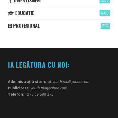
DIVERTISMENT
2223
EDUCATIE
5339
PROFESIONAL
2712
IA LEGĂTURA CU NOI:
Administrația site-ului
:
youth.md@yahoo.com
Publicitate
:
youth.md@yahoo.com
Telefon
: +373 69 588 273