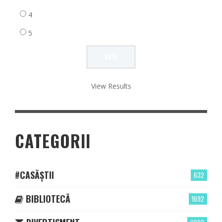
4
5
View Results
CATEGORII
#CASĂȘTII
632
BIBLIOTECĂ
1692