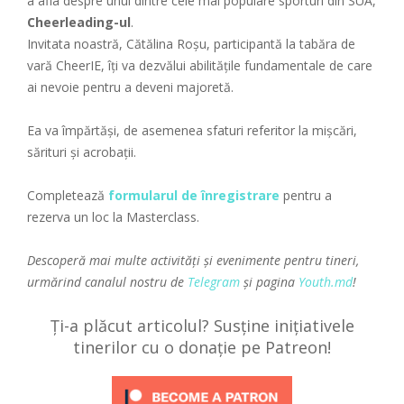
a afla despre unul dintre cele mai populare sporturi din SUA,
Cheerleading-ul
.
Invitata noastră, Cătălina Roșu, participantă la tabăra de
vară CheerIE, îți va dezvălui abilitățile fundamentale de care
ai nevoie pentru a deveni majoretă.
Ea va împărtăși, de asemenea sfaturi referitor la mișcări,
sărituri și acrobații.
Completează
formularul de înregistrare
pentru a
rezerva un loc la Masterclass.
Descoperă mai multe activități și evenimente pentru tineri,
urmărind canalul nostru de
Telegram
și pagina
Youth.md
!
Ți-a plăcut articolul? Susține inițiativele
tinerilor cu o donație pe Patreon!