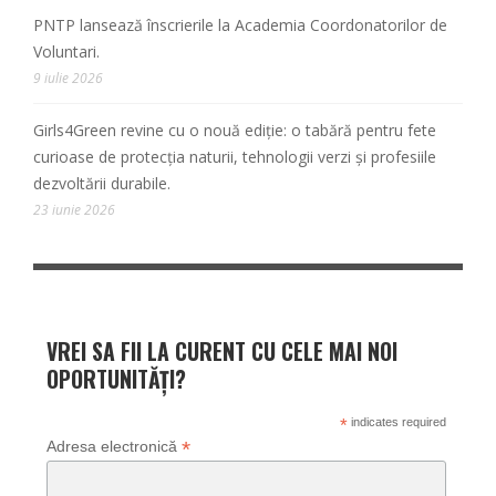
PNTP lansează înscrierile la Academia Coordonatorilor de
Voluntari.
9 iulie 2026
Girls4Green revine cu o nouă ediție: o tabără pentru fete
curioase de protecția naturii, tehnologii verzi și profesiile
dezvoltării durabile.
23 iunie 2026
VREI SA FII LA CURENT CU CELE MAI NOI
OPORTUNITĂȚI?
*
indicates required
*
Adresa electronică