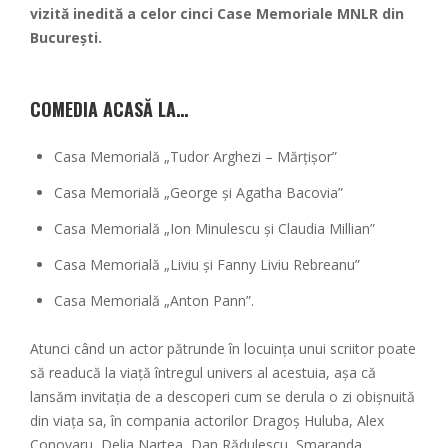
vizită inedită a celor cinci Case Memoriale MNLR din
București.
COMEDIA ACASĂ LA…
Casa Memorială „Tudor Arghezi – Mărțișor”
Casa Memorială „George și Agatha Bacovia”
Casa Memorială „Ion Minulescu și Claudia Millian”
Casa Memorială „Liviu și Fanny Liviu Rebreanu”
Casa Memorială „Anton Pann”.
Atunci când un actor pătrunde în locuința unui scriitor poate
să readucă la viață întregul univers al acestuia, așa că
lansăm invitația de a descoperi cum se derula o zi obișnuită
din viața sa, în compania actorilor Dragoș Huluba, Alex
Conovaru, Delia Nartea, Dan Rădulescu, Smaranda