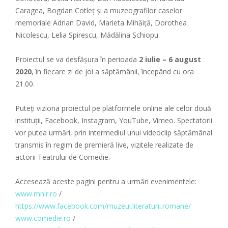
Caragea, Bogdan Cotleț și a muzeografilor caselor
memoriale Adrian David, Marieta Mihăiță, Dorothea
Nicolescu, Lelia Spirescu, Mădălina Șchiopu.
Proiectul se va desfășura în perioada
2 iulie – 6 august
2020
, în fiecare zi de joi a săptămânii, începând cu ora
21.00.
Puteți viziona proiectul pe platformele online ale celor două
instituții, Facebook, Instagram, YouTube, Vimeo. Spectatorii
vor putea urmări, prin intermediul unui videoclip săptămânal
transmis în regim de premieră live, vizitele realizate de
actorii Teatrului de Comedie.
Accesează aceste pagini pentru a urmări evenimentele:
www.mnlr.ro
/
https://www.facebook.com/muzeul.literaturii.romane/
www.comedie.ro
/