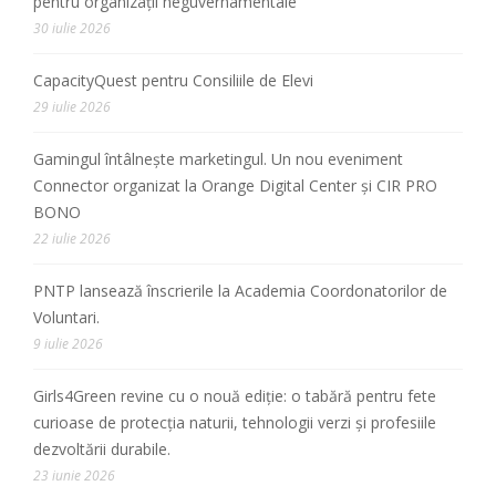
pentru organizații neguvernamentale”
30 iulie 2026
CapacityQuest pentru Consiliile de Elevi
29 iulie 2026
Gamingul întâlnește marketingul. Un nou eveniment
Connector organizat la Orange Digital Center și CIR PRO
BONO
22 iulie 2026
PNTP lansează înscrierile la Academia Coordonatorilor de
Voluntari.
9 iulie 2026
Girls4Green revine cu o nouă ediție: o tabără pentru fete
curioase de protecția naturii, tehnologii verzi și profesiile
dezvoltării durabile.
23 iunie 2026