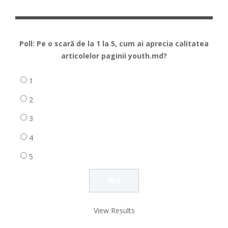
Poll: Pe o scară de la 1 la 5, cum ai aprecia calitatea
articolelor paginii youth.md?
1
2
3
4
5
View Results