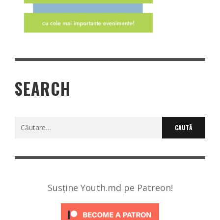
SEARCH
Caută
după:
Susține Youth.md pe Patreon!