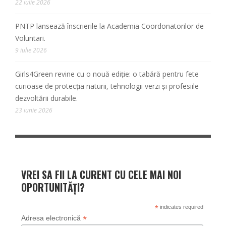
22 iulie 2026
PNTP lansează înscrierile la Academia Coordonatorilor de
Voluntari.
9 iulie 2026
Girls4Green revine cu o nouă ediție: o tabără pentru fete
curioase de protecția naturii, tehnologii verzi și profesiile
dezvoltării durabile.
23 iunie 2026
VREI SA FII LA CURENT CU CELE MAI NOI
OPORTUNITĂȚI?
*
indicates required
*
Adresa electronică