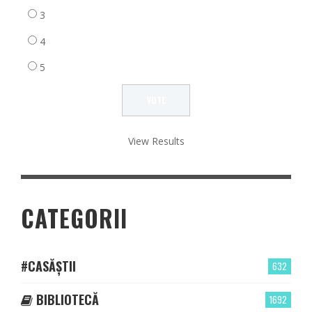
3
4
5
View Results
CATEGORII
#CASĂȘTII
632
BIBLIOTECĂ
1692