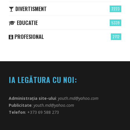
DIVERTISMENT
2223
EDUCATIE
5339
PROFESIONAL
2712
IA LEGĂTURA CU NOI:
Administrația site-ului
:
youth.md@yahoo.com
Publicitate
:
youth.md@yahoo.com
Telefon
: +373 69 588 273