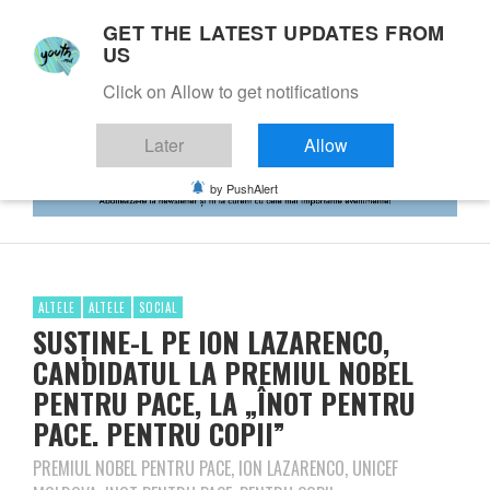
GET THE LATEST UPDATES FROM
US
Click on Allow to get notifications
Later
Allow
by PushAlert
ALTELE
ALTELE
SOCIAL
SUSȚINE-L PE ION LAZARENCO,
CANDIDATUL LA PREMIUL NOBEL
PENTRU PACE, LA „ÎNOT PENTRU
PACE. PENTRU COPII”
PREMIUL NOBEL PENTRU PACE, ION LAZARENCO, UNICEF