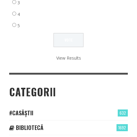
3
4
5
View Results
CATEGORII
#CASĂȘTII
632
BIBLIOTECĂ
1692