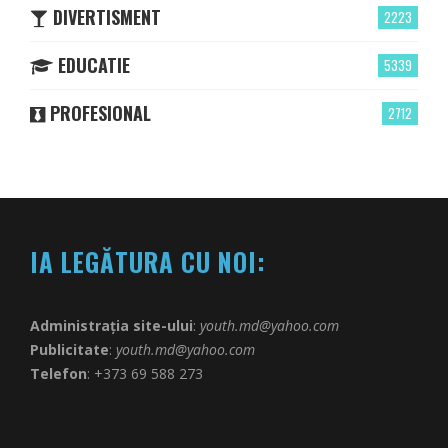
DIVERTISMENT
2223
EDUCATIE
5339
PROFESIONAL
2712
IA LEGĂTURA CU NOI:
Administrația site-ului
:
youth.md@yahoo.com
Publicitate
:
youth.md@yahoo.com
Telefon
: +373 69 588 273