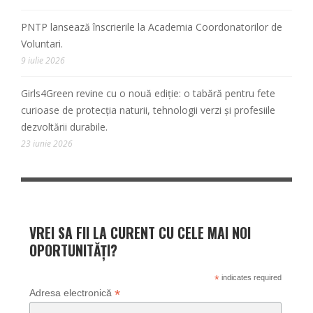
PNTP lansează înscrierile la Academia Coordonatorilor de
Voluntari.
9 iulie 2026
Girls4Green revine cu o nouă ediție: o tabără pentru fete
curioase de protecția naturii, tehnologii verzi și profesiile
dezvoltării durabile.
23 iunie 2026
VREI SA FII LA CURENT CU CELE MAI NOI
OPORTUNITĂȚI?
*
indicates required
*
Adresa electronică