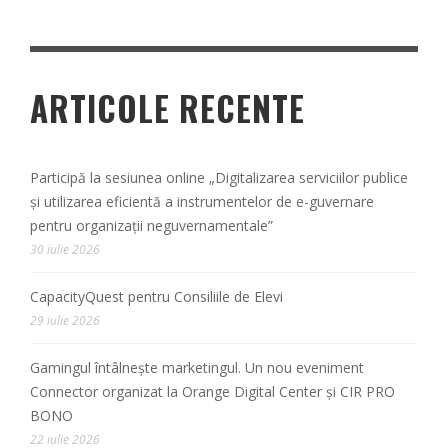
ARTICOLE RECENTE
Participă la sesiunea online „Digitalizarea serviciilor publice
și utilizarea eficientă a instrumentelor de e-guvernare
pentru organizații neguvernamentale”
30 iulie 2026
CapacityQuest pentru Consiliile de Elevi
29 iulie 2026
Gamingul întâlnește marketingul. Un nou eveniment
Connector organizat la Orange Digital Center și CIR PRO
BONO
22 iulie 2026