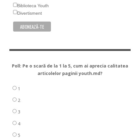
Biblioteca Youth
Divertisment
Poll: Pe o scară de la 1 la 5, cum ai aprecia calitatea
articolelor paginii youth.md?
1
2
3
4
5