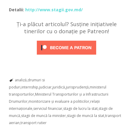
Detalii:
http://www.stagii.gov.md/
Ți-a plăcut articolul? Susține inițiativele
tinerilor cu o donație pe Patreon!
analiză
drumuri si
poduri
internship
judiciar
juridică
jurisprudență
ministerul
transporturilor
Ministerul Transporturilor și a Infrastructurii
Drumurilor
monitorizare și evaluare a politicilor
relații
internaționale
serviciul financiar
stagii de lucru la stat
stagii de
muncă
stagii de muncă la minister
stagii de muncă la stat
transport
aerian
transport rutier