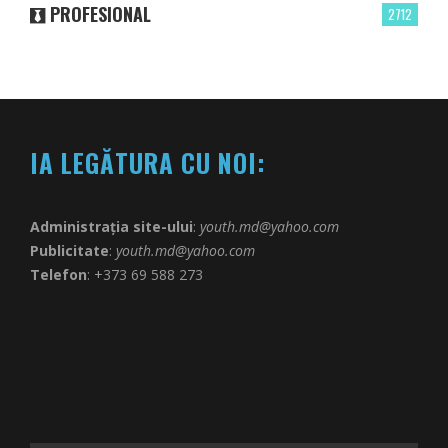
PROFESIONAL
2712
IA LEGĂTURA CU NOI:
Administrația site-ului
:
youth.md@yahoo.com
Publicitate
:
youth.md@yahoo.com
Telefon
: +373 69 588 273