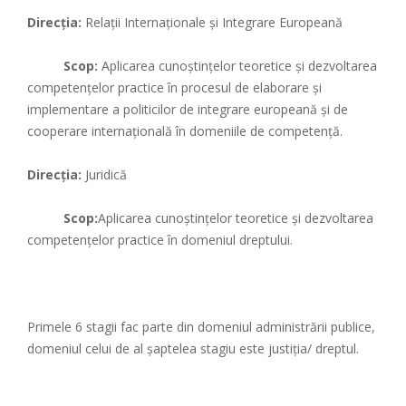
Direcția:
Relații Internaționale și Integrare Europeană
Scop:
Aplicarea cunoştinţelor teoretice şi dezvoltarea
competenţelor practice în procesul de elaborare şi
implementare a politicilor de integrare europeană şi de
cooperare internaţională în domeniile de competenţă.
Direcția:
Juridică
Scop:
Aplicarea cunoştinţelor teoretice şi dezvoltarea
competenţelor practice în domeniul dreptului.
Primele 6 stagii fac parte din domeniul administrării publice,
domeniul celui de al șaptelea stagiu este justiția/ dreptul.