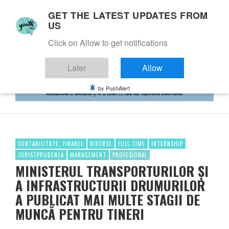
GET THE LATEST UPDATES FROM
US
Click on Allow to get notifications
Later
Allow
by PushAlert
CONTABILITATE, FINANȚE
DIVERSE
FULL-TIME
INTERNSHIP
JURISTPRUDENȚĂ
MANAGEMENT
PROFESIONAL
MINISTERUL TRANSPORTURILOR ȘI
A INFRASTRUCTURII DRUMURILOR
A PUBLICAT MAI MULTE STAGII DE
MUNCĂ PENTRU TINERI