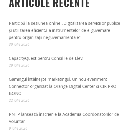
ARTICOLE RECENTE
Participă la sesiunea online „Digitalizarea serviciilor publice
și utilizarea eficientă a instrumentelor de e-guvernare
pentru organizații neguvernamentale”
30 iulie 2026
CapacityQuest pentru Consiliile de Elevi
29 iulie 2026
Gamingul întâlnește marketingul. Un nou eveniment
Connector organizat la Orange Digital Center și CIR PRO
BONO
22 iulie 2026
PNTP lansează înscrierile la Academia Coordonatorilor de
Voluntari.
9 iulie 2026