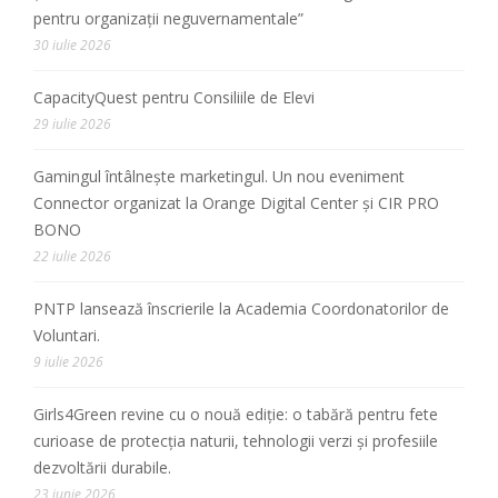
pentru organizații neguvernamentale”
30 iulie 2026
CapacityQuest pentru Consiliile de Elevi
29 iulie 2026
Gamingul întâlnește marketingul. Un nou eveniment
Connector organizat la Orange Digital Center și CIR PRO
BONO
22 iulie 2026
PNTP lansează înscrierile la Academia Coordonatorilor de
Voluntari.
9 iulie 2026
Girls4Green revine cu o nouă ediție: o tabără pentru fete
curioase de protecția naturii, tehnologii verzi și profesiile
dezvoltării durabile.
23 iunie 2026