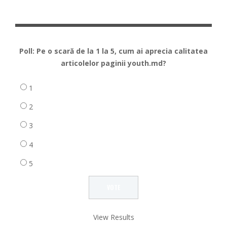
Poll: Pe o scară de la 1 la 5, cum ai aprecia calitatea
articolelor paginii youth.md?
1
2
3
4
5
View Results