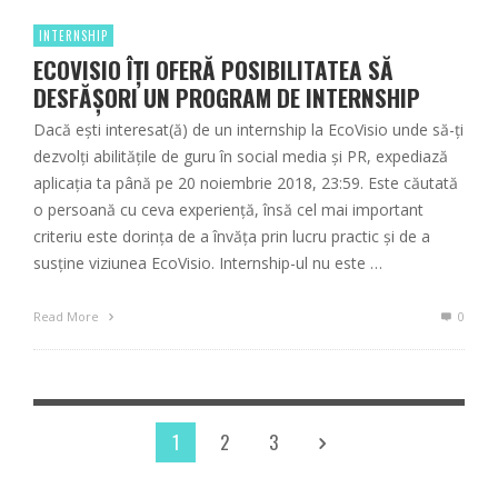
INTERNSHIP
ECOVISIO ÎȚI OFERĂ POSIBILITATEA SĂ
DESFĂȘORI UN PROGRAM DE INTERNSHIP
Dacă ești interesat(ă) de un internship la EcoVisio unde să-ți
dezvolți abilitățile de guru în social media și PR, expediază
aplicația ta până pe 20 noiembrie 2018, 23:59. Este căutată
o persoană cu ceva experiență, însă cel mai important
criteriu este dorința de a învăța prin lucru practic și de a
susține viziunea EcoVisio. Internship-ul nu este …
Read More
0
1
2
3