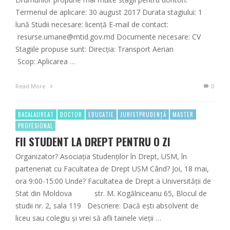
Termenul de aplicare: 30 august 2017 Durata stagiului: 1
lună Studii necesare: licență E-mail de contact:
resurse.umane@mtid.gov.md Documente necesare: CV
Stagiile propuse sunt: Direcția: Transport Aerian
Scop: Aplicarea …
Read More
0
BACALAUREAT
DOCTOR
EDUCATIE
JURISTPRUDENȚĂ
MASTER
PROFESIONAL
FII STUDENT LA DREPT PENTRU O ZI
Organizator? Asociația Studenților în Drept, USM, în
parteneriat cu Facultatea de Drept USM Când? Joi, 18 mai,
ora 9:00-15:00 Unde? Facultatea de Drept a Universității de
Stat din Moldova str. M. Kogălniceanu 65, Blocul de
studii nr. 2, sala 119 Descriere: Dacă ești absolvent de
liceu sau colegiu și vrei să afli tainele vieții …