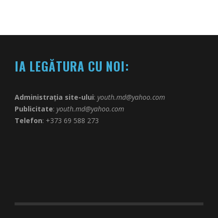
IA LEGĂTURA CU NOI:
Administrația site-ului
:
youth.md@yahoo.com
Publicitate
:
youth.md@yahoo.com
Telefon
: +373 69 588 273