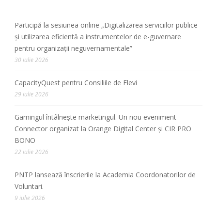
Participă la sesiunea online „Digitalizarea serviciilor publice
și utilizarea eficientă a instrumentelor de e-guvernare
pentru organizații neguvernamentale”
30 iulie 2026
CapacityQuest pentru Consiliile de Elevi
29 iulie 2026
Gamingul întâlnește marketingul. Un nou eveniment
Connector organizat la Orange Digital Center și CIR PRO
BONO
22 iulie 2026
PNTP lansează înscrierile la Academia Coordonatorilor de
Voluntari.
9 iulie 2026