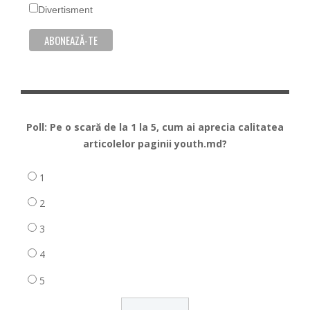
Divertisment
Poll: Pe o scară de la 1 la 5, cum ai aprecia calitatea
articolelor paginii youth.md?
1
2
3
4
5