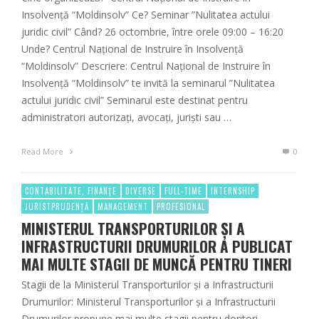
Insolvență “Moldinsolv” Ce? Seminar ”Nulitatea actului
juridic civil” Când? 26 octombrie, între orele 09:00 – 16:20
Unde? Centrul Național de Instruire în Insolvență
“Moldinsolv” Descriere: Centrul Național de Instruire în
Insolvență “Moldinsolv” te invită la seminarul ”Nulitatea
actului juridic civil” Seminarul este destinat pentru
administratori autorizați, avocați, juriști sau …
Read More
0
CONTABILITATE, FINANȚE
DIVERSE
FULL-TIME
INTERNSHIP
JURISTPRUDENȚĂ
MANAGEMENT
PROFESIONAL
MINISTERUL TRANSPORTURILOR ȘI A
INFRASTRUCTURII DRUMURILOR A PUBLICAT
MAI MULTE STAGII DE MUNCĂ PENTRU TINERI
Stagii de la Ministerul Transporturilor și a Infrastructurii
Drumurilor: Ministerul Transporturilor și a Infrastructurii
Drumurilor propune mai multe stagii pentru doritori.