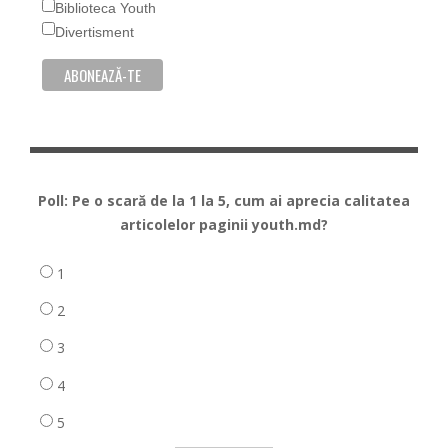
Biblioteca Youth
Divertisment
Poll: Pe o scară de la 1 la 5, cum ai aprecia calitatea
articolelor paginii youth.md?
1
2
3
4
5