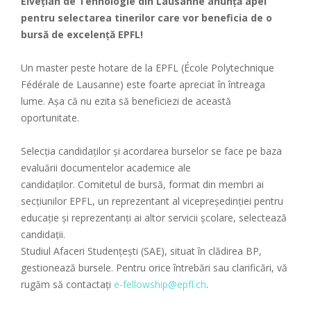
Elvețian de Tehnologie din Lausanne anunță apel
pentru selectarea tinerilor care vor beneficia de o
bursă de excelență EPFL!
Un master peste hotare de la EPFL (École Polytechnique
Fédérale de Lausanne) este foarte apreciat în întreaga
lume. Așa că nu ezita să beneficiezi de această
oportunitate.
Selecția candidaților și acordarea burselor se face pe baza
evaluării documentelor academice ale
candidaților. Comitetul de bursă, format din membri ai
secțiunilor EPFL, un reprezentant al vicepreședinției pentru
educație și reprezentanți ai altor servicii școlare, selectează
candidații.
Studiul Afaceri Studențești (SAE), situat în clădirea BP,
gestionează bursele. Pentru orice întrebări sau clarificări, vă
rugăm să contactați
e-fellowship@epfl.ch
.