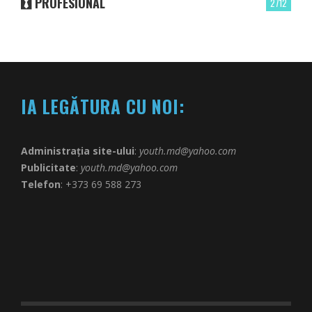
PROFESIONAL
2712
IA LEGĂTURA CU NOI:
Administrația site-ului
:
youth.md@yahoo.com
Publicitate
:
youth.md@yahoo.com
Telefon
: +373 69 588 273