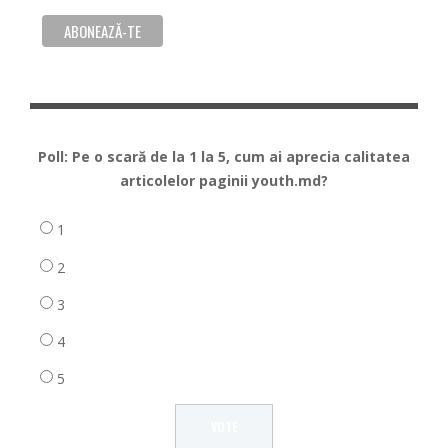
Poll: Pe o scară de la 1 la 5, cum ai aprecia calitatea
articolelor paginii youth.md?
1
2
3
4
5