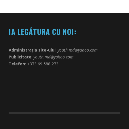
IA LEGĂTURA CU NOI:
Administrația site-ului
:
youth.md@yahoo.com
Publicitate
:
youth.md@yahoo.com
Telefon
: +373 69 588 273