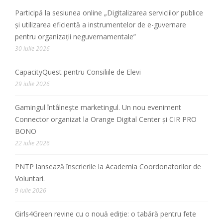
Participă la sesiunea online „Digitalizarea serviciilor publice
și utilizarea eficientă a instrumentelor de e-guvernare
pentru organizații neguvernamentale”
30 iulie 2026
CapacityQuest pentru Consiliile de Elevi
29 iulie 2026
Gamingul întâlnește marketingul. Un nou eveniment
Connector organizat la Orange Digital Center și CIR PRO
BONO
22 iulie 2026
PNTP lansează înscrierile la Academia Coordonatorilor de
Voluntari.
9 iulie 2026
Girls4Green revine cu o nouă ediție: o tabără pentru fete