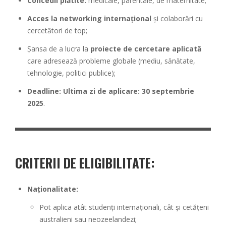
Concedii plătite:
medicale, parentale, de maternitate;
Acces la networking internațional
și colaborări cu
cercetători de top;
Șansa de a lucra la
proiecte de cercetare aplicată
care adresează probleme globale (mediu, sănătate,
tehnologie, politici publice);
Deadline: Ultima zi de aplicare:
30 septembrie
2025
.
CRITERII DE ELIGIBILITATE:
Naționalitate:
Pot aplica atât studenți internaționali, cât și cetățeni
australieni sau neozeelandezi;