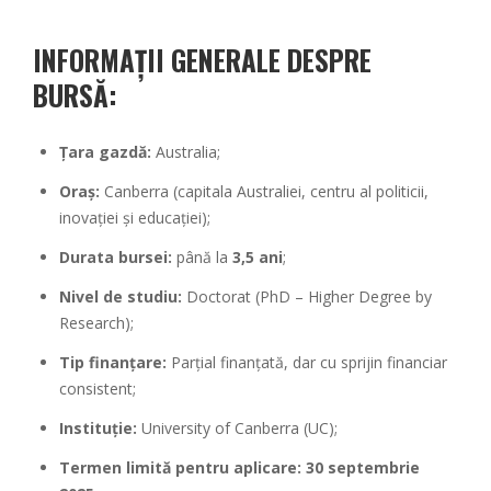
INFORMAȚII GENERALE DESPRE
BURSĂ:
Țara gazdă:
Australia;
Oraș:
Canberra (capitala Australiei, centru al politicii,
inovației și educației);
Durata bursei:
până la
3,5 ani
;
Nivel de studiu:
Doctorat (PhD – Higher Degree by
Research);
Tip finanțare:
Parțial finanțată, dar cu sprijin financiar
consistent;
Instituție:
University of Canberra (UC);
Termen limită pentru aplicare:
30 septembrie