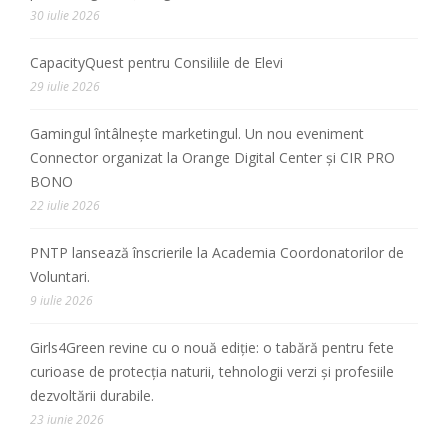
30 iulie 2026
CapacityQuest pentru Consiliile de Elevi
29 iulie 2026
Gamingul întâlnește marketingul. Un nou eveniment
Connector organizat la Orange Digital Center și CIR PRO
BONO
22 iulie 2026
PNTP lansează înscrierile la Academia Coordonatorilor de
Voluntari.
9 iulie 2026
Girls4Green revine cu o nouă ediție: o tabără pentru fete
curioase de protecția naturii, tehnologii verzi și profesiile
dezvoltării durabile.
23 iunie 2026