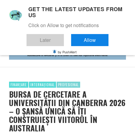
GET THE LATEST UPDATES FROM
US
Click on Allow to get notifications
Later
Allow
by PushAlert
FINANȚARE
INTERNAȚIONAL
PROFESIONAL
BURSA DE CERCETARE A
UNIVERSITĂȚII DIN CANBERRA 2026
– O ȘANSĂ UNICĂ SĂ ÎȚI
CONSTRUIEȘTI VIITORUL ÎN
AUSTRALIA