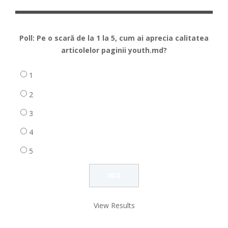
Poll: Pe o scară de la 1 la 5, cum ai aprecia calitatea
articolelor paginii youth.md?
1
2
3
4
5
View Results