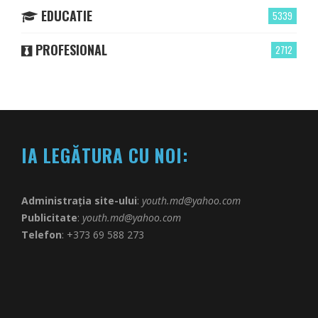
EDUCATIE
5339
PROFESIONAL
2712
IA LEGĂTURA CU NOI:
Administrația site-ului
:
youth.md@yahoo.com
Publicitate
:
youth.md@yahoo.com
Telefon
: +373 69 588 273