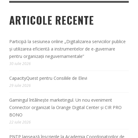
ARTICOLE RECENTE
Participă la sesiunea online „Digitalizarea serviciilor publice
și utilizarea eficientă a instrumentelor de e-guvernare
pentru organizații neguvernamentale”
30 iulie 2026
CapacityQuest pentru Consiliile de Elevi
29 iulie 2026
Gamingul întâlnește marketingul. Un nou eveniment
Connector organizat la Orange Digital Center și CIR PRO
BONO
22 iulie 2026
PNTP lansează înscrierile la Academia Coordonatorilor de