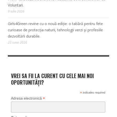
Voluntari.
9 iulie 2026
Girls4Green revine cu o nouă ediție: o tabără pentru fete
curioase de protecția naturii, tehnologii verzi și profesiile
dezvoltării durabile.
23 iunie 2026
VREI SA FII LA CURENT CU CELE MAI NOI
OPORTUNITĂȚI?
*
indicates required
*
Adresa electronică