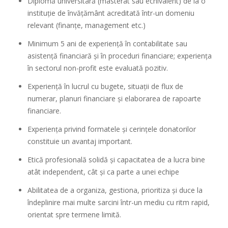
Diplomă universitară (masterat sau echivalent) de la o
instituție de învățământ acreditată într-un domeniu
relevant (finanțe, management etc.)
Minimum 5 ani de experiență în contabilitate sau
asistență financiară și în proceduri financiare; experiența
în sectorul non-profit este evaluată pozitiv.
Experiență în lucrul cu bugete, situații de flux de
numerar, planuri financiare și elaborarea de rapoarte
financiare.
Experiența privind formatele și cerințele donatorilor
constituie un avantaj important.
Etică profesională solidă și capacitatea de a lucra bine
atât independent, cât și ca parte a unei echipe
Abilitatea de a organiza, gestiona, prioritiza și duce la
îndeplinire mai multe sarcini într-un mediu cu ritm rapid,
orientat spre termene limită.