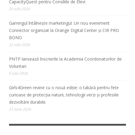
CapacityQuest pentru Consiliile de Elevi
29 iulie 2026
Gamingul întâlnește marketingul. Un nou eveniment
Connector organizat la Orange Digital Center și CIR PRO
BONO
22 iulie 2026
PNTP lansează înscrierile la Academia Coordonatorilor de
Voluntari.
9 iulie 2026
Girls4Green revine cu o nouă ediție: o tabără pentru fete
curioase de protecția naturii, tehnologii verzi și profesiile
dezvoltării durabile.
23 iunie 2026