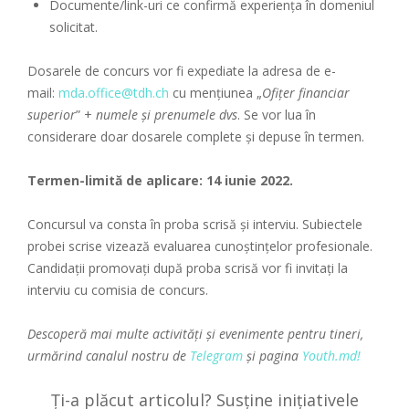
Documente/link-uri ce confirmă experiența în domeniul
solicitat.
Dosarele de concurs vor fi expediate la adresa de e-
mail:
mda.office@tdh.ch
cu mențiunea „
Ofițer financiar
superior
” +
numele și prenumele dvs
. Se vor lua în
considerare doar dosarele complete și depuse în termen.
Termen-limită de aplicare: 14 iunie 2022.
Concursul va consta în proba scrisă și interviu. Subiectele
probei scrise vizează evaluarea cunoștințelor profesionale.
Candidații promovați după proba scrisă vor fi invitați la
interviu cu comisia de concurs.
Descoperă mai multe activități și evenimente pentru tineri,
urmărind canalul nostru de
Telegram
și pagina
Youth.md!
Ți-a plăcut articolul? Susține inițiativele