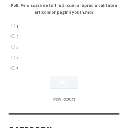
Poll: Pe o scară de la 1 la 5, cum ai aprecia calitatea
articolelor paginii youth.md?
1
2
3
4
5
View Results