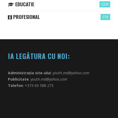
EDUCATIE
5339
PROFESIONAL
2712
IA LEGĂTURA CU NOI:
Administrația site-ului
:
youth.md@yahoo.com
Publicitate
:
youth.md@yahoo.com
Telefon
: +373 69 588 273