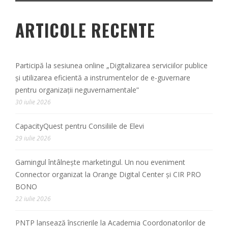
ARTICOLE RECENTE
Participă la sesiunea online „Digitalizarea serviciilor publice
și utilizarea eficientă a instrumentelor de e-guvernare
pentru organizații neguvernamentale”
30 iulie 2026
CapacityQuest pentru Consiliile de Elevi
29 iulie 2026
Gamingul întâlnește marketingul. Un nou eveniment
Connector organizat la Orange Digital Center și CIR PRO
BONO
22 iulie 2026
PNTP lansează înscrierile la Academia Coordonatorilor de