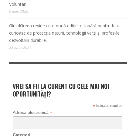
Voluntari.
9 iulie 2026
Girls4Green revine cu o nouă ediție: o tabără pentru fete
curioase de protecția naturii, tehnologii verzi și profesiile
dezvoltării durabile.
23 iunie 2026
VREI SA FII LA CURENT CU CELE MAI NOI
OPORTUNITĂȚI?
*
indicates required
*
Adresa electronică
Categorii