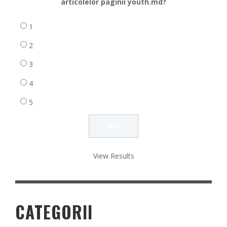
articolelor paginii youth.md?
1
2
3
4
5
View Results
CATEGORII