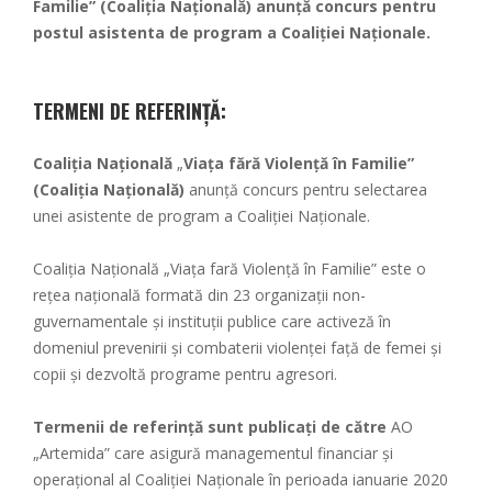
Familie” (Coaliția Națională) anunţă concurs pentru
postul asistenta de program a Coaliției Naționale.
TERMENI DE REFERINȚĂ:
Coaliția Națională
„
Viața fără Violență în Familie”
(Coaliția Națională)
anunţă concurs pentru selectarea
unei asistente de program a Coaliției Naționale.
Coaliția Națională „Viața fară Violență în Familie” este o
rețea națională formată din 23 organizații non-
guvernamentale și instituții publice care activeză în
domeniul prevenirii și combaterii violenței față de femei și
copii și dezvoltă programe pentru agresori.
Termenii de referință sunt publicați de către
AO
„Artemida” care asigură managementul financiar și
operațional al Coaliției Naționale în perioada ianuarie 2020