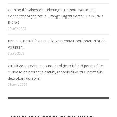
Gamingul întâlnește marketingul. Un nou eveniment
Connector organizat la Orange Digital Center și CIR PRO
BONO
22 iulie 2026
PNTP lansează înscrierile la Academia Coordonatorilor de
Voluntari.
9 iulie 2026
Girls4Green revine cu o nouă ediție: o tabără pentru fete
curioase de protecția naturii, tehnologii verzi și profesiile
dezvoltării durabile.
23 iunie 2026