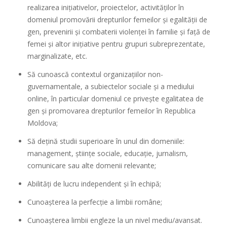
realizarea inițiativelor, proiectelor, activităților în
domeniul promovării drepturilor femeilor și egalității de
gen, prevenirii și combaterii violenței în familie și față de
femei și altor inițiative pentru grupuri subreprezentate,
marginalizate, etc.
Să cunoască contextul organizațiilor non-
guvernamentale, a subiectelor sociale și a mediului
online, în particular domeniul ce privește egalitatea de
gen și promovarea drepturilor femeilor în Republica
Moldova;
Să dețină studii superioare în unul din domeniile:
management, științe sociale, educație, jurnalism,
comunicare sau alte domenii relevante;
Abilităţi de lucru independent şi în echipă;
Cunoașterea la perfecție a limbii române;
Cunoașterea limbii engleze la un nivel mediu/avansat.