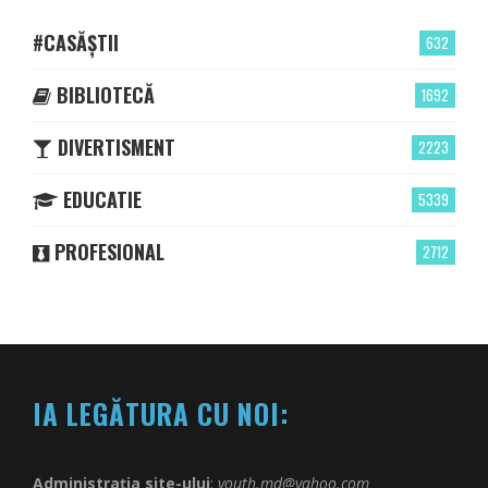
#CASĂȘTII
632
BIBLIOTECĂ
1692
DIVERTISMENT
2223
EDUCATIE
5339
PROFESIONAL
2712
IA LEGĂTURA CU NOI:
Administrația site-ului
:
youth.md@yahoo.com