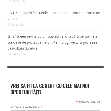
22 iulie 2026
PNTP lansează înscrierile la Academia Coordonatorilor de
Voluntari.
9 iulie 2026
Girls4Green revine cu o nouă ediție: o tabără pentru fete
curioase de protecția naturii, tehnologii verzi și profesiile
dezvoltării durabile.
23 iunie 2026
VREI SA FII LA CURENT CU CELE MAI NOI
OPORTUNITĂȚI?
*
indicates required
*
Adresa electronică