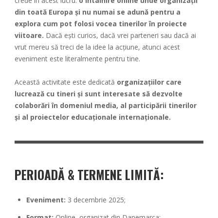
crede în acest lucru:
o întâlnire online unde organizații
din toată Europa și nu numai se adună pentru a
explora cum pot folosi vocea tinerilor în proiecte
viitoare.
Dacă ești curios, dacă vrei parteneri sau dacă ai
vrut mereu să treci de la idee la acțiune, atunci acest
eveniment este literalmente pentru tine.
Această activitate este dedicată
organizațiilor care
lucrează cu tineri și sunt interesate să dezvolte
colaborări în domeniul media, al participării tinerilor
și al proiectelor educaționale internaționale.
PERIOADĂ & TERMENE LIMITĂ
:
Eveniment:
3 decembrie 2025;
Format:
Online, organizat din Danemarca;