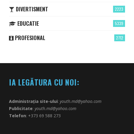
DIVERTISMENT
2223
EDUCATIE
5339
PROFESIONAL
2712
IA LEGĂTURA CU NOI:
Administrația site-ului
:
youth.md@yahoo.com
Publicitate
:
youth.md@yahoo.com
Telefon
: +373 69 588 273