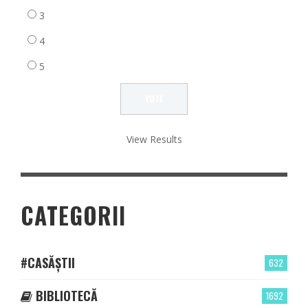
3
4
5
View Results
CATEGORII
#CASĂȘTII
632
BIBLIOTECĂ
1692