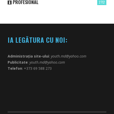
PROFESIONAL
2712
IA LEGĂTURA CU NOI:
Administrația site-ului
:
youth.md@yahoo.com
Publicitate
:
youth.md@yahoo.com
Telefon
: +373 69 588 273