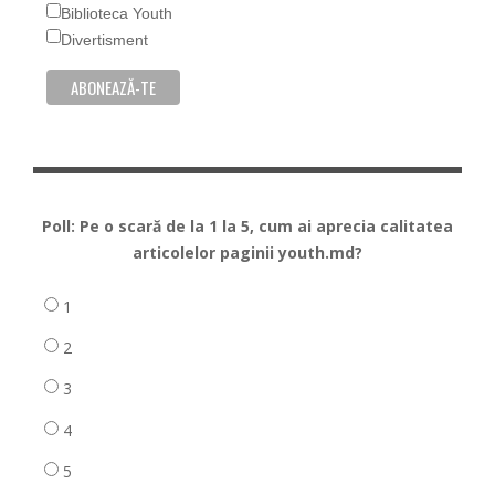
Biblioteca Youth
Divertisment
Poll: Pe o scară de la 1 la 5, cum ai aprecia calitatea
articolelor paginii youth.md?
1
2
3
4
5