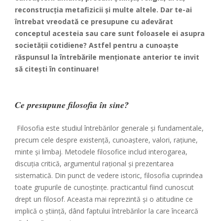
reconstrucția metafizicii și multe altele. Dar te-ai
întrebat vreodată ce presupune cu adevărat
conceptul acesteia sau care sunt foloasele ei asupra
societății cotidiene? Astfel pentru a cunoaște
răspunsul la întrebările menționate anterior te invit
să citești în continuare!
Ce presupune filosofia în sine?
Filosofia este studiul întrebărilor generale și fundamentale,
precum cele despre existență, cunoaștere, valori, rațiune,
minte și limbaj. Metodele filosofice includ interogarea,
discuția critică, argumentul rațional și prezentarea
sistematică. Din punct de vedere istoric, filosofia cuprindea
toate grupurile de cunoștințe. practicantul fiind cunoscut
drept un filosof. Aceasta mai reprezintă și o atitudine ce
implică o ştiinţă, dând faptului întrebărilor la care încearcă