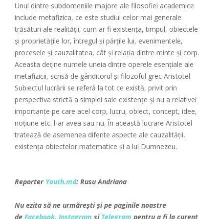
Unul dintre subdomeniile majore ale filosofiei academice
include metafizica, ce este studiul celor mai generale
trăsături ale realității, cum ar fi existența, timpul, obiectele
și proprietățile lor, întregul și părțile lui, evenimentele,
procesele și cauzalitatea, cât și relația dintre minte și corp.
Aceasta deține numele uneia dintre operele esențiale ale
metafizicii, scrisă de gânditorul și filozoful grec Aristotel.
Subiectul lucrării se referă la tot ce există, privit prin
perspectiva strictă a simplei sale existențe și nu a relativei
importanțe pe care acel corp, lucru, obiect, concept, idee,
noțiune etc. l-ar avea sau nu. În această lucrare Aristotel
tratează de asemenea diferite aspecte ale cauzalității,
existența obiectelor matematice și a lui Dumnezeu.
Reporter
Youth.md
: Rusu Andriana
Nu ezita să ne urmărești și pe paginile noastre
de
Facebook
,
Instagram
și
Telegram
pentru a fi la curent