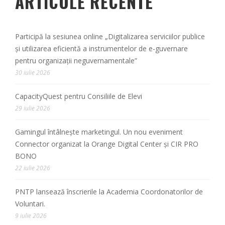
ARTICOLE RECENTE
Participă la sesiunea online „Digitalizarea serviciilor publice
și utilizarea eficientă a instrumentelor de e-guvernare
pentru organizații neguvernamentale”
30 iulie 2026
CapacityQuest pentru Consiliile de Elevi
29 iulie 2026
Gamingul întâlnește marketingul. Un nou eveniment
Connector organizat la Orange Digital Center și CIR PRO
BONO
22 iulie 2026
PNTP lansează înscrierile la Academia Coordonatorilor de
Voluntari.
9 iulie 2026