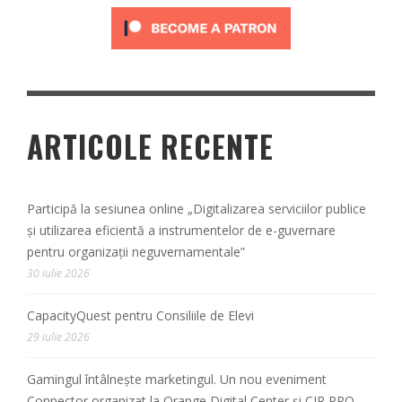
ARTICOLE RECENTE
Participă la sesiunea online „Digitalizarea serviciilor publice
și utilizarea eficientă a instrumentelor de e-guvernare
pentru organizații neguvernamentale”
30 iulie 2026
CapacityQuest pentru Consiliile de Elevi
29 iulie 2026
Gamingul întâlnește marketingul. Un nou eveniment
Connector organizat la Orange Digital Center și CIR PRO