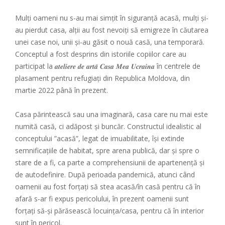
Mulți oameni nu s-au mai simțit în siguranță acasă, mulți și-
au pierdut casa, alții au fost nevoiți să emigreze în căutarea
unei case noi, unii și-au găsit o nouă casă, una temporară.
Conceptul a fost desprins din istoriile copiilor care au
participat la 𝒂𝒕𝒆𝒍𝒊𝒆𝒓𝒆 𝒅𝒆 𝒂𝒓𝒕𝒂̆ 𝑪𝒂𝒔𝒂 𝑴𝒆𝒂 𝑼𝒄𝒓𝒂𝒊𝒏𝒂 în centrele de
plasament pentru refugiați din Republica Moldova, din
martie 2022 până în prezent.
Casa părintească sau una imaginară, casa care nu mai este
numită casă, ci adăpost și buncăr. Constructul idealistic al
conceptului ”acasă”, legat de imuabilitate, își extinde
semnificațiile de habitat, spre arena publică, dar și spre o
stare de a fi, ca parte a comprehensiunii de apartenență și
de autodefinire. După perioada pandemică, atunci când
oamenii au fost forțați să stea acasă/în casă pentru că în
afară s-ar fi expus pericolului, în prezent oamenii sunt
forțați să-și părăsească locuința/casa, pentru că în interior
sunt în pericol.