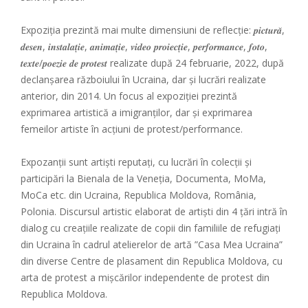
Expoziția prezintă mai multe dimensiuni de reflecție: 𝒑𝒊𝒄𝒕𝒖𝒓𝒂̆,
𝒅𝒆𝒔𝒆𝒏, 𝒊𝒏𝒔𝒕𝒂𝒍𝒂𝒕̦𝒊𝒆, 𝒂𝒏𝒊𝒎𝒂𝒕̦𝒊𝒆, 𝒗𝒊𝒅𝒆𝒐 𝒑𝒓𝒐𝒊𝒆𝒄𝒕̦𝒊𝒆, 𝒑𝒆𝒓𝒇𝒐𝒓𝒎𝒂𝒏𝒄𝒆, 𝒇𝒐𝒕𝒐,
𝒕𝒆𝒙𝒕𝒆/𝒑𝒐𝒆𝒛𝒊𝒆 𝒅𝒆 𝒑𝒓𝒐𝒕𝒆𝒔𝒕 realizate după 24 februarie, 2022, după
declanșarea războiului în Ucraina, dar și lucrări realizate
anterior, din 2014. Un focus al expoziției prezintă
exprimarea artistică a imigranților, dar și exprimarea
femeilor artiste în acțiuni de protest/performance.
Expozanții sunt artiști reputați, cu lucrări în colecții și
participări la Bienala de la Veneția, Documenta, MoMa,
MoCa etc. din Ucraina, Republica Moldova, România,
Polonia. Discursul artistic elaborat de artiști din 4 țări intră în
dialog cu creațiile realizate de copii din familiile de refugiați
din Ucraina în cadrul atelierelor de artă ”Casa Mea Ucraina”
din diverse Centre de plasament din Republica Moldova, cu
arta de protest a mișcărilor independente de protest din
Republica Moldova.