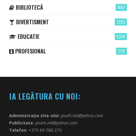
BIBLIOTECĂ
1692
DIVERTISMENT
2223
EDUCATIE
5339
PROFESIONAL
2712
IA LEGĂTURA CU NOI:
Administrația site-ului
:
youth.md@yahoo.com
Publicitate
:
youth.md@yahoo.com
Telefon
: +373 69 588 273