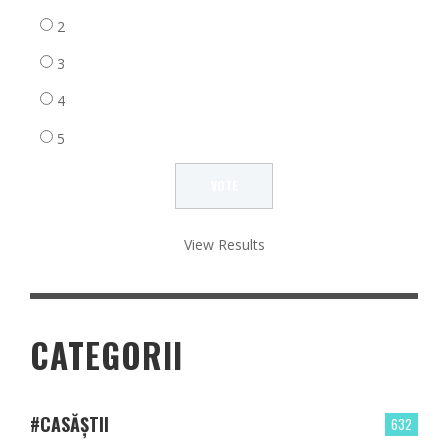
2
3
4
5
View Results
CATEGORII
#CASĂȘTII
632