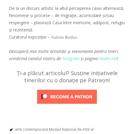
De la un discurs artistic la altul perceperea casei alternează,
fenomene și procese – de migrație, acomodare și/sau
respingere – plasează Casa între memorie, adăpost, refugiu
și rezistență.
Curatorul expoziției – 𝑉𝑎𝑙𝑒𝑟𝑖𝑎 𝐵𝑎𝑟𝑏𝑎𝑠.
Descoperă mai multe activități și evenimente pentru tineri,
urmărind canalul nostru de
Telegram
și pagina
Youth.md
!
Ți-a plăcut articolul? Susține inițiativele
tinerilor cu o donație pe Patreon!
artă contemporană
Muzeul Național de Artă al