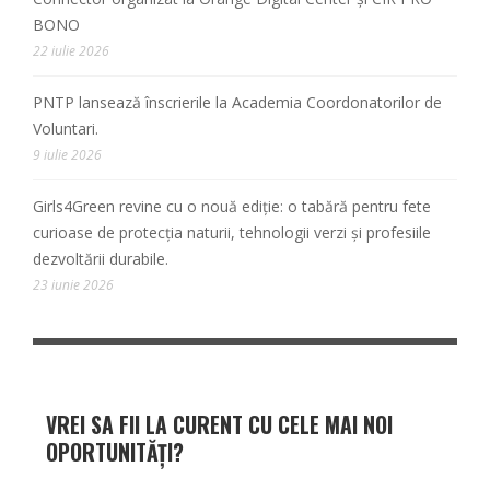
BONO
22 iulie 2026
PNTP lansează înscrierile la Academia Coordonatorilor de
Voluntari.
9 iulie 2026
Girls4Green revine cu o nouă ediție: o tabără pentru fete
curioase de protecția naturii, tehnologii verzi și profesiile
dezvoltării durabile.
23 iunie 2026
VREI SA FII LA CURENT CU CELE MAI NOI
OPORTUNITĂȚI?