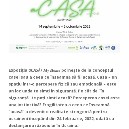
Expoziția
aCASĂ
/ 𝑴𝒚 𝑯𝒐𝒎𝒆 pornește de la conceptul
casei sau a ceea ce înseamnă să fii acasă. Casa – un
spațiu într-o percepere fizică sau emoțională – este
un loc unde te simți în siguranță. Pe cât de ”în
siguranță” te poți simți acasă? Perceperea casei este
una instinctivă? Fragilitatea a ceea ce înseamnă
”acasă” a devenit o realitate stringentă pentru
ucraineni începând din 24 februarie, 2022, odată cu
declanșarea războiului în Ucraina.