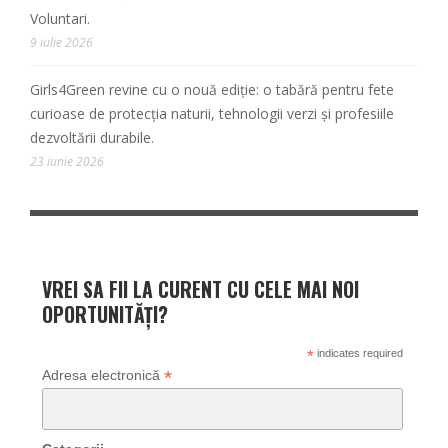
Voluntari.
9 iulie 2026
Girls4Green revine cu o nouă ediție: o tabără pentru fete
curioase de protecția naturii, tehnologii verzi și profesiile
dezvoltării durabile.
23 iunie 2026
VREI SA FII LA CURENT CU CELE MAI NOI
OPORTUNITĂȚI?
*
indicates required
*
Adresa electronică