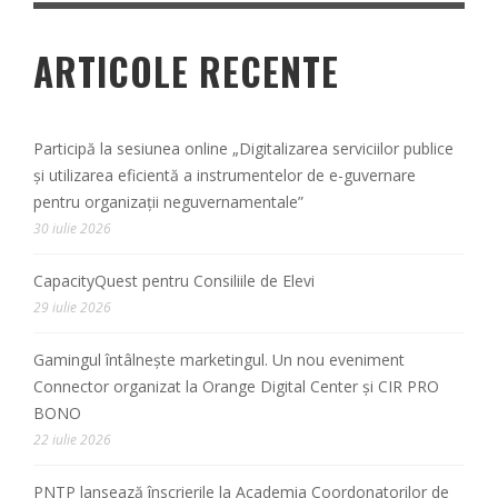
ARTICOLE RECENTE
Participă la sesiunea online „Digitalizarea serviciilor publice
și utilizarea eficientă a instrumentelor de e-guvernare
pentru organizații neguvernamentale”
30 iulie 2026
CapacityQuest pentru Consiliile de Elevi
29 iulie 2026
Gamingul întâlnește marketingul. Un nou eveniment
Connector organizat la Orange Digital Center și CIR PRO
BONO
22 iulie 2026
PNTP lansează înscrierile la Academia Coordonatorilor de