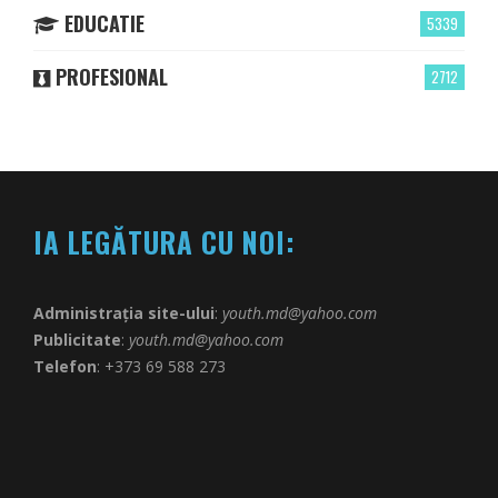
EDUCATIE
5339
PROFESIONAL
2712
IA LEGĂTURA CU NOI:
Administrația site-ului
:
youth.md@yahoo.com
Publicitate
:
youth.md@yahoo.com
Telefon
: +373 69 588 273