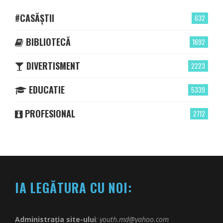
#CASĂȘTII
632
BIBLIOTECĂ
1692
DIVERTISMENT
2223
EDUCATIE
5339
PROFESIONAL
2712
IA LEGĂTURA CU NOI:
Administrația site-ului
:
youth.md@yahoo.com