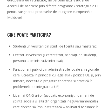
europeană de vecinătate, de parteneriatul estic și de
Acordul de asociere prin diferite programe / strategii ale UE
pentru susținerea proceselor de integrare europeană a
Moldovei.
CINE POATE PARTICIPA?
Studenți universitari din studii de licență sau masterat;
Lectori universitari și cercetători, asociații de studenți,
personal administrativ interesat;
Funcționarii publici din administrațiile locale și regionale
care lucrează în principal cu legislația / politica UE și, prin
urmare, necesită o pregătire teoretică și practică în
problemele de integrare a UE;
Lideri ai ONG-urilor (avocați, economiști, oameni de
știință socială și alții din organizații neguvernamentale)
care doresc să îmbunătățească – abilități disciplinare în