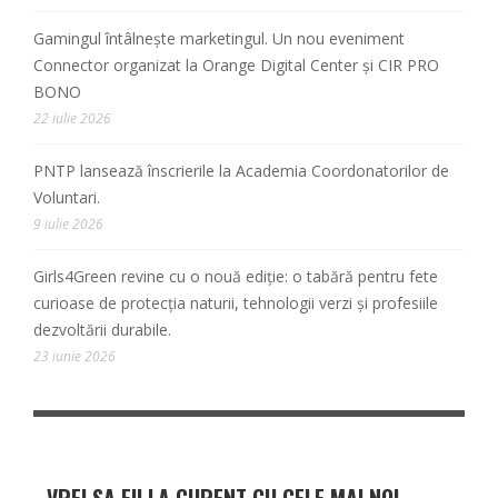
Gamingul întâlnește marketingul. Un nou eveniment
Connector organizat la Orange Digital Center și CIR PRO
BONO
22 iulie 2026
PNTP lansează înscrierile la Academia Coordonatorilor de
Voluntari.
9 iulie 2026
Girls4Green revine cu o nouă ediție: o tabără pentru fete
curioase de protecția naturii, tehnologii verzi și profesiile
dezvoltării durabile.
23 iunie 2026