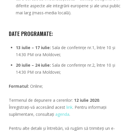
diferite aspecte ale integrării europene și ale unui public
mai larg (mass-media locală).
DATE PROGRAMATE:
13 iulie – 17 iulie:
Sala de conferințe nr.1, între 10 și
14:30 PM ora Moldovei;
20 iulie – 24 iulie:
Sala de conferințe nr.2, între 10 și
14:30 PM ora Moldovei;
Formatul:
Online;
Termenul de depunere a cererilor:
12 iulie 2020
.
Înregistrați-vă accesând acest
link
. Pentru informații
suplimentare, consultați
agenda
.
Pentru alte detalii și întrebări, vă rugăm să trimiteți un e-