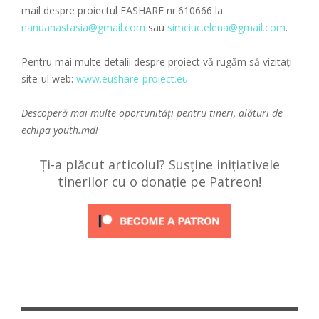
mail despre proiectul EASHARE nr.610666 la:
nanuanastasia@gmail.com
sau
simciuc.elena@gmail.com
.
Pentru mai multe detalii despre proiect vă rugăm să vizitați
site-ul web:
www.eushare-proiect.eu
Descoperă mai multe oportunități pentru tineri, alături de
echipa
youth.md!
Ți-a plăcut articolul? Susține inițiativele
tinerilor cu o donație pe Patreon!