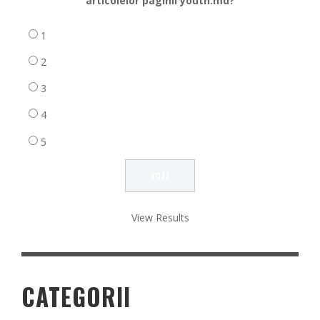
articolelor paginii youth.md?
1
2
3
4
5
View Results
CATEGORII