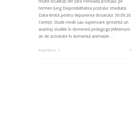
multe localități din țară Perioada postului: pe
termen lung Disponibilitatea postului: imediată
Data-limită pentru depunerea dosarului: 30.09.2
Cerințe: Studii medii sau superioare (prezintă un
avantaj studiile în domeniul pedagogic)Minimum
an de activitate în domeniul animației …
Read More