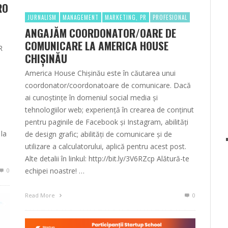
RO
JURNALISM
MANAGEMENT
MARKETING, PR
PROFESIONAL
ANGAJĂM COORDONATOR/OARE DE
COMUNICARE LA AMERICA HOUSE
R
CHIȘINĂU
America House Chișinău este în căutarea unui
coordonator/coordonatoare de comunicare. Dacă
ai cunoștințe în domeniul social media și
tehnologiilor web; experiență în crearea de conținut
pentru paginile de Facebook și Instagram, abilități
 la
de design grafic; abilități de comunicare și de
utilizare a calculatorului, aplică pentru acest post.
Alte detalii în linkul: http://bit.ly/3V6RZcp Alătură-te
echipei noastre! …
0
Read More
0