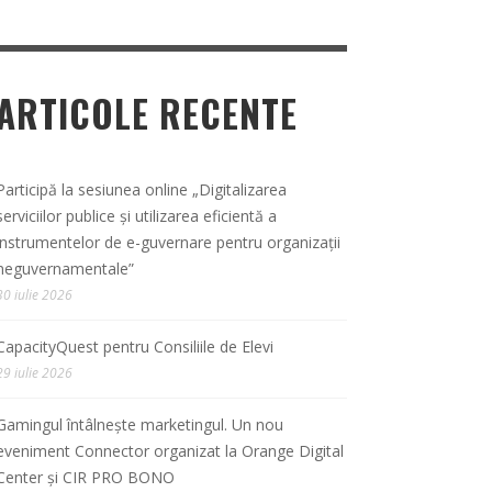
ARTICOLE RECENTE
Participă la sesiunea online „Digitalizarea
serviciilor publice și utilizarea eficientă a
instrumentelor de e-guvernare pentru organizații
neguvernamentale”
30 iulie 2026
CapacityQuest pentru Consiliile de Elevi
29 iulie 2026
Gamingul întâlnește marketingul. Un nou
eveniment Connector organizat la Orange Digital
Center și CIR PRO BONO