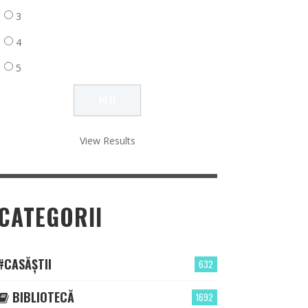
3
4
5
View Results
CATEGORII
#CASĂȘTII
632
BIBLIOTECĂ
1692