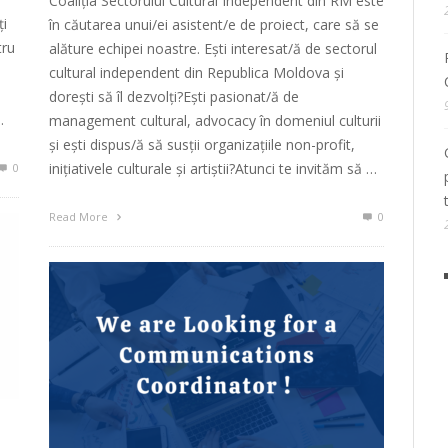
Coaliția Sectorului Cultural Independent din RM este
ți
în căutarea unui/ei asistent/e de proiect, care să se
tru
alăture echipei noastre. Ești interesat/ă de sectorul
cultural independent din Republica Moldova și
dorești să îl dezvolți?Ești pasionat/ă de
…
management cultural, advocacy în domeniul culturii
și ești dispus/ă să susții organizațiile non-profit,
inițiativele culturale și artiștii?Atunci te invităm să …
0
Read More
0