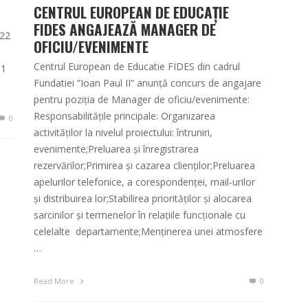
CENTRUL EUROPEAN DE EDUCAȚIE
FIDES ANGAJEAZĂ MANAGER DE
022
OFICIU/EVENIMENTE
Centrul European de Educatie FIDES din cadrul
 1
Fundatiei “Ioan Paul II” anunță concurs de angajare
pentru poziția de Manager de oficiu/evenimente:
Responsabilitățile principale: Organizarea
0
activităților la nivelul proiectului: întruniri,
evenimente;Preluarea și înregistrarea
rezervărilor;Primirea și cazarea clienților;Preluarea
apelurilor telefonice, a corespondenței, mail-urilor
și distribuirea lor;Stabilirea priorităților și alocarea
sarcinilor și termenelor în relațiile funcționale cu
celelalte departamente;Menținerea unei atmosfere
…
Read More
0