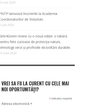
22 iulie 2026
PNTP lansează înscrierile la Academia
Coordonatorilor de Voluntari.
9 iulie 2026
Girls4Green revine cu o nouă ediție: o tabără
pentru fete curioase de protecția naturii,
tehnologii verzi și profesiile dezvoltării durabile.
23 iunie 2026
VREI SA FII LA CURENT CU CELE MAI
NOI OPORTUNITĂȚI?
*
indicates required
*
Adresa electronică