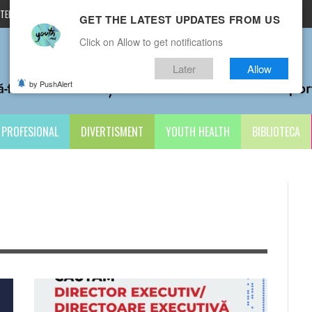
TERMENI ȘI CONDIȚII
CONTACTE
GET THE LATEST UPDATES FROM US
Click on Allow to get notifications
Later
Allow
by PushAlert
PROFESIONAL
DIVERTISMENT
YOUTH HEALTH
BIBLIOTECA