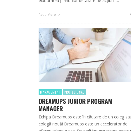
elaborarea planurilor detaliate de acțiuni …
Read More
MANAGEMENT
PROFESIONAL
DREAMUPS JUNIOR PROGRAM
MANAGER
Echipa Dreamups este în căutare de un coleg sa
colegă nouă! Dreamups este un accelerator de
afaceri tehnologice. Dezvoltăm programe pentru