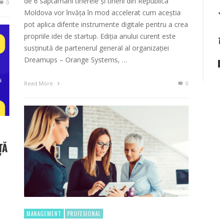
de 6 saptamani tinerele și tinerii din Republica
0
Moldova vor învăța în mod accelerat cum aceștia
pot aplica diferite instrumente digitale pentru a crea
propriile idei de startup. Ediția anului curent este
susținută de partenerul general al organizației
Dreamups – Orange Systems, …
Read More
0
ŢĂ
MANAGEMENT
PROFESIONAL