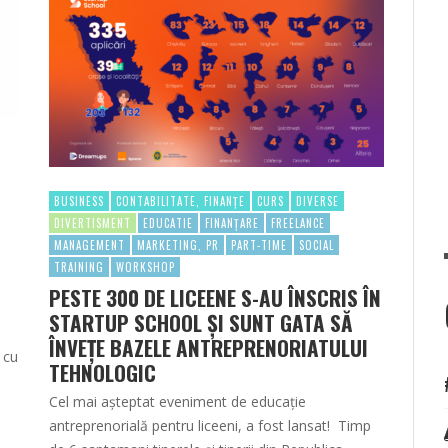
BUSINESS
CONTABILITATE, FINANȚE
CURS
DIVERSE
DIVERTISMENT
EDUCATIE
FINANȚARE
FREELANCE
MANAGEMENT
MARKETING, PR
PART-TIME
SOCIAL
TRAINING
WORKSHOP
PESTE 300 DE LICEENE S-AU ÎNSCRIS ÎN
STARTUP SCHOOL ȘI SUNT GATA SĂ
ÎNVEȚE BAZELE ANTREPRENORIATULUI
D cu
TEHNOLOGIC
ă
Cel mai așteptat eveniment de educație
antreprenorială pentru liceeni, a fost lansat! Timp