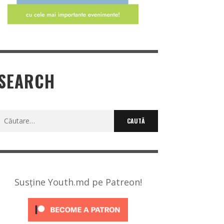
SEARCH
Caută
după:
Susține Youth.md pe Patreon!