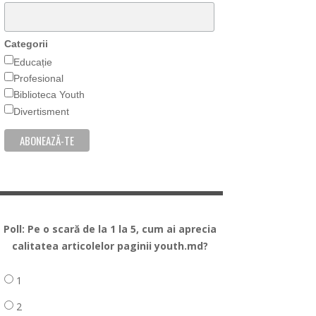
Categorii
Educație
Profesional
Biblioteca Youth
Divertisment
Poll: Pe o scară de la 1 la 5, cum ai aprecia
calitatea articolelor paginii youth.md?
1
2