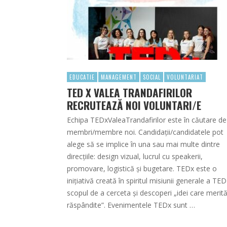
EDUCATIE
MANAGEMENT
SOCIAL
VOLUNTARIAT
TED X VALEA TRANDAFIRILOR
RECRUTEAZĂ NOI VOLUNTARI/E
Echipa TEDxValeaTrandafirilor este în căutare de
membri/membre noi. Candidații/candidatele pot
alege să se implice în una sau mai multe dintre
direcțiile: design vizual, lucrul cu speakerii,
promovare, logistică și bugetare. TEDx este o
inițiativă creată în spiritul misiunii generale a TE
scopul de a cerceta și descoperi „idei care merit
răspândite”. Evenimentele TEDx sunt …