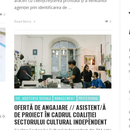
afaceri cu cliențicreșterea profitului și a veniturilor
agenției prin identificarea de …
0
Read More
0
HR, ASISTENȚĂ SOCIALĂ
MANAGEMENT
PROFESIONAL
OFERTĂ DE ANGAJARE // ASISTENT/Ă
DE PROIECT ÎN CADRUL COALIȚIEI
u o
SECTORULUI CULTURAL INDEPENDENT