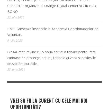
Connector organizat la Orange Digital Center și CIR PRO
BONO
22 iulie 2026
PNTP lansează înscrierile la Academia Coordonatorilor de
Voluntari.
9 iulie 2026
Girls4Green revine cu o nouă ediție: o tabără pentru fete
curioase de protecția naturii, tehnologii verzi și profesiile
dezvoltării durabile.
23 iunie 2026
VREI SA FII LA CURENT CU CELE MAI NOI
OPORTUNITĂȚI?