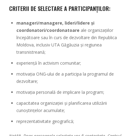
CRITERII DE SELECTARE A PARTICIPANȚILOR:
m
anageri/managere, lideri/lidere și
coordonatori/coordonatoare
ale organizațiilor
începătoare sau în curs de dezvoltare din Republica
Moldova, inclusiv UTA Găgăuzia și regiunea
transnistreană;
experiență în activism comunitar;
motivația ONG-ului de a participa la programul de
dezvoltare;
motivația personală de implicare la program;
capacitatea organizației și planificarea utilizării
cunoștințelor acumulate;
reprezentativitate geografică;
Notă*. Doar persoanele selectate vor fi contactate. Centrul