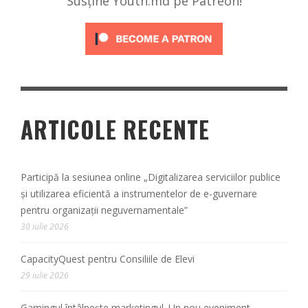
Susține Youth.md pe Patreon!
ARTICOLE RECENTE
Participă la sesiunea online „Digitalizarea serviciilor publice
și utilizarea eficientă a instrumentelor de e-guvernare
pentru organizații neguvernamentale”
30 iulie 2026
CapacityQuest pentru Consiliile de Elevi
29 iulie 2026
Gamingul întâlnește marketingul. Un nou eveniment