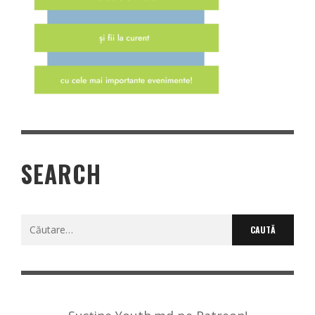
SEARCH
Caută
după: