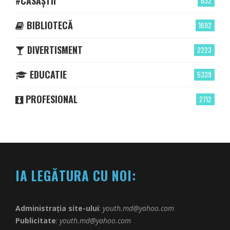
#CASĂȘTII
632
BIBLIOTECĂ
1692
DIVERTISMENT
2223
EDUCATIE
5339
PROFESIONAL
2712
IA LEGĂTURA CU NOI:
Administrația site-ului
:
youth.md@yahoo.com
Publicitate
:
youth.md@yahoo.com