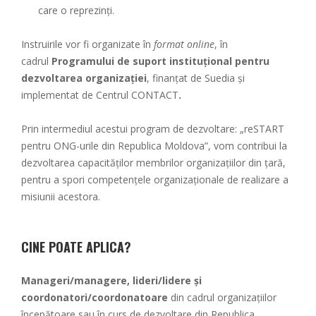
care o reprezinți.
Instruirile vor fi organizate în
format online
, în
cadrul
Programului de suport instituțional pentru
dezvoltarea organizației
, finanțat de Suedia și
implementat de Centrul CONTACT
.
Prin intermediul acestui program de dezvoltare: „reSTART
pentru ONG-urile din Republica Moldova”, vom contribui la
dezvoltarea capacităților membrilor organizațiilor din țară,
pentru a spori competențele organizaționale de realizare a
misiunii acestora.
CINE POATE APLICA?
M
anageri/managere, lideri/lidere și
coordonatori/coordonatoare
din cadrul organizațiilor
începătoare sau în curs de dezvoltare din Republica