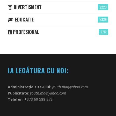
DIVERTISMENT
2223
EDUCATIE
5339
PROFESIONAL
2712
IA LEGĂTURA CU NOI:
Administrația site-ului
:
youth.md@yahoo.com
Publicitate
:
youth.md@yahoo.com
Telefon
: +373 69 588 273