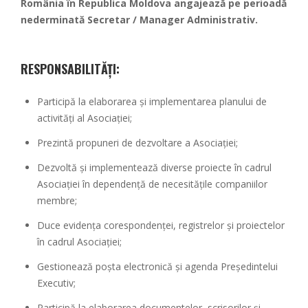
România în Republica Moldova angajează pe perioadă
nederminată Secretar / Manager Administrativ.
RESPONSABILITĂȚI:
Participă la elaborarea și implementarea planului de
activități al Asociației;
Prezintă propuneri de dezvoltare a Asociației;
Dezvoltă și implementează diverse proiecte în cadrul
Asociației în dependență de necesitățile companiilor
membre;
Duce evidența corespondenței, registrelor și proiectelor
în cadrul Asociației;
Gestionează poșta electronică și agenda Președintelui
Executiv;
Participă la elaborarea documentelor, scrisorilor și