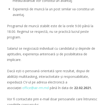
mediu/avansat vor constitui un avantaj;
Experienţă de muncă la un post similar va constitui un
avantaj.
Programul de muncă stabilit este de la orele 9.00 până la
18.00. Regimul se respectă, nu se practică lucrul peste
program.
Salariul se negociază individual cu candidatul și depinde de
aptitudini, experiența anterioară și de posibilitatea de
implicare.
Dacă ești o persoană orientată spre rezultat, dispui de
abilități multitasking, interactivitate și responsabilitate,
expediază CV-ul pe adresa electronică a
asociației
office@air-rm.md
până în data de
22.02.2021.
Vor fi contactate prin e-mail doar persoanele care întrunesc
condiţiile concursului.