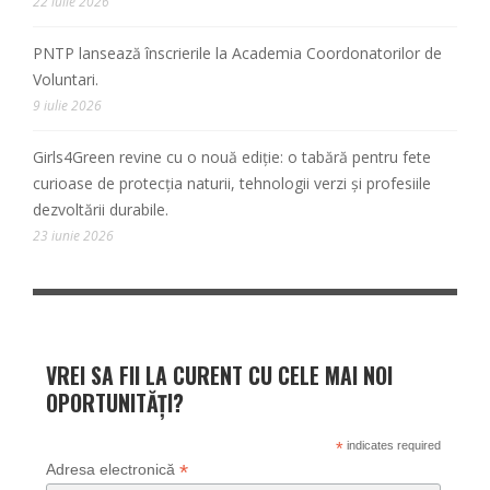
22 iulie 2026
PNTP lansează înscrierile la Academia Coordonatorilor de
Voluntari.
9 iulie 2026
Girls4Green revine cu o nouă ediție: o tabără pentru fete
curioase de protecția naturii, tehnologii verzi și profesiile
dezvoltării durabile.
23 iunie 2026
VREI SA FII LA CURENT CU CELE MAI NOI
OPORTUNITĂȚI?
*
indicates required
*
Adresa electronică