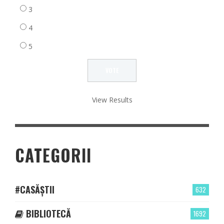
3
4
5
View Results
CATEGORII
#CASĂȘTII
632
BIBLIOTECĂ
1692