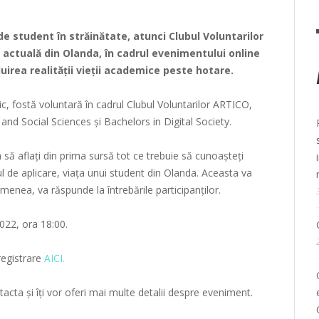
de student în străinătate, atunci Clubul Voluntarilor
ă actuală din Olanda, în cadrul evenimentului online
uirea realității vieții academice peste hotare.
nic, fostă voluntară în cadrul Clubul Voluntarilor ARTICO,
 and Social Sciences și Bachelors in Digital Society.
 să aflați din prima sursă tot ce trebuie să cunoașteți
ul de aplicare, viața unui student din Olanda. Aceasta va
menea, va răspunde la întrebările participanților.
022, ora 18:00.
registrare
AICI.
tacta și îți vor oferi mai multe detalii despre eveniment.