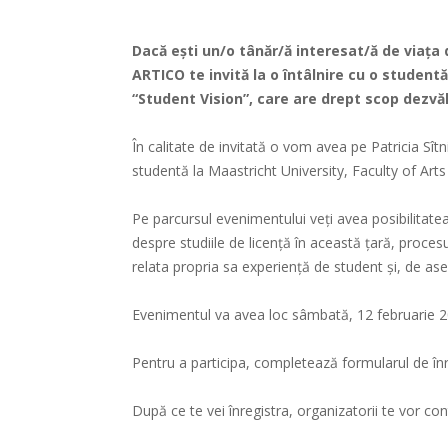
Dacă ești un/o tânăr/ă interesat/ă de viața 
ARTICO te invită la o întâlnire cu o student
“Student Vision”, care are drept scop dezvăl
În calitate de invitată o vom avea pe Patricia Sît
studentă la Maastricht University, Faculty of Arts
Pe parcursul evenimentului veți avea posibilitatea
despre studiile de licență în această țară, proces
relata propria sa experiență de student și, de ase
Evenimentul va avea loc sâmbată, 12 februarie 2
Pentru a participa, completează formularul de în
După ce te vei înregistra, organizatorii te vor con