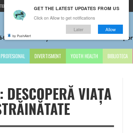
TERMENI ȘI CONDIȚII
CONTACTE
GET THE LATEST UPDATES FROM US
Click on Allow to get notifications
Later
Allow
by PushAlert
PROFESIONAL
DIVERTISMENT
YOUTH HEALTH
BIBLIOTECA
: DESCOPERĂ VIAȚA
STRĂINĂTATE