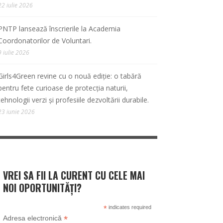
22 iulie 2026
PNTP lansează înscrierile la Academia
Coordonatorilor de Voluntari.
9 iulie 2026
Girls4Green revine cu o nouă ediție: o tabără
pentru fete curioase de protecția naturii,
tehnologii verzi și profesiile dezvoltării durabile.
23 iunie 2026
VREI SA FII LA CURENT CU CELE MAI
NOI OPORTUNITĂȚI?
*
indicates required
*
Adresa electronică