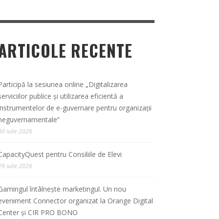
ARTICOLE RECENTE
Participă la sesiunea online „Digitalizarea
serviciilor publice și utilizarea eficientă a
instrumentelor de e-guvernare pentru organizații
neguvernamentale”
30 iulie 2026
CapacityQuest pentru Consiliile de Elevi
29 iulie 2026
Gamingul întâlnește marketingul. Un nou
eveniment Connector organizat la Orange Digital
Center și CIR PRO BONO