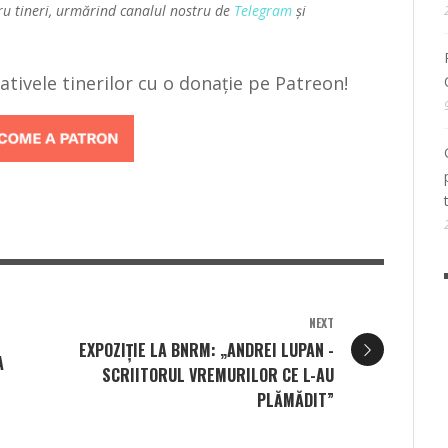
ru tineri, urmărind canalul nostru de
Telegram
și
țiativele tinerilor cu o donație pe Patreon!
NEXT
EXPOZIȚIE LA BNRM: „ANDREI LUPAN -
A
SCRIITORUL VREMURILOR CE L-AU
PLĂMĂDIT”