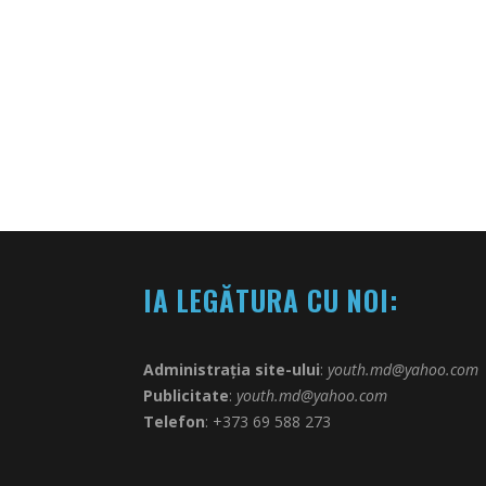
IA LEGĂTURA CU NOI:
Administrația site-ului
:
youth.md@yahoo.com
Publicitate
:
youth.md@yahoo.com
Telefon
: +373 69 588 273