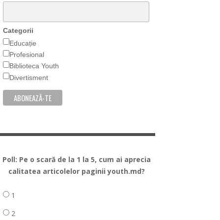
Categorii
Educație
Profesional
Biblioteca Youth
Divertisment
Poll: Pe o scară de la 1 la 5, cum ai aprecia
calitatea articolelor paginii youth.md?
1
2