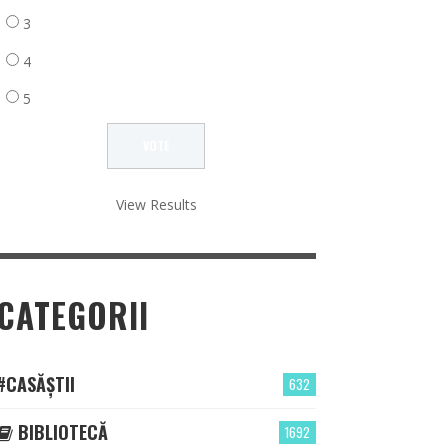
3
4
5
View Results
CATEGORII
#CASĂȘTII
632
BIBLIOTECĂ
1692