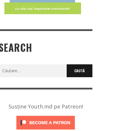
SEARCH
Caută
după:
Susține Youth.md pe Patreon!