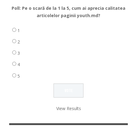
Poll: Pe o scară de la 1 la 5, cum ai aprecia calitatea
articolelor paginii youth.md?
1
2
3
4
5
View Results