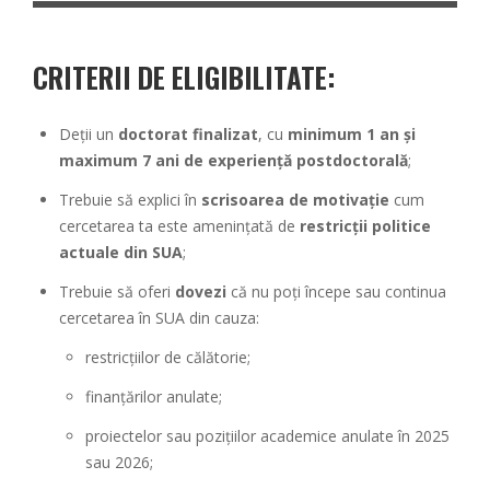
CRITERII DE ELIGIBILITATE:
Deții un
doctorat finalizat
, cu
minimum 1 an și
maximum 7 ani de experiență postdoctorală
;
Trebuie să explici în
scrisoarea de motivație
cum
cercetarea ta este amenințată de
restricții politice
actuale din SUA
;
Trebuie să oferi
dovezi
că nu poți începe sau continua
cercetarea în SUA din cauza:
restricțiilor de călătorie;
finanțărilor anulate;
proiectelor sau pozițiilor academice anulate în 2025
sau 2026;