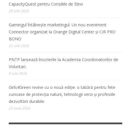
CapacityQuest pentru Consiliile de Elevi
29 iulie 2026
Gamingul întâlnește marketingul. Un nou eveniment
Connector organizat la Orange Digital Center și CIR PRO
BONO
22 iulie 2026
PNTP lansează înscrierile la Academia Coordonatorilor de
Voluntari.
9 iulie 2026
Girls4Green revine cu o nouă ediție: o tabără pentru fete
curioase de protecția naturii, tehnologii verzi și profesiile
dezvoltării durabile.
23 iunie 2026