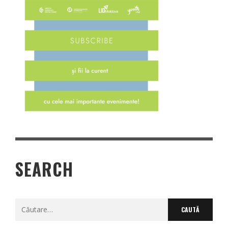
SEARCH
Caută
după: