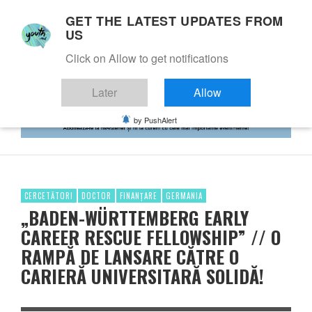
GET THE LATEST UPDATES FROM
US
Click on Allow to get notifications
Later
Allow
by PushAlert
CERCETĂTORI
DOCTOR
FINANȚARE
GERMANIA
„BADEN-WÜRTTEMBERG EARLY
CAREER RESCUE FELLOWSHIP” // O
RAMPĂ DE LANSARE CĂTRE O
CARIERĂ UNIVERSITARĂ SOLIDĂ!