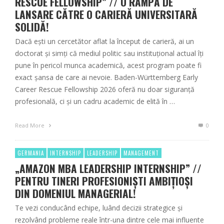
RESCUE FELLOWSHIP” // O RAMPĂ DE
LANSARE CĂTRE O CARIERĂ UNIVERSITARĂ
SOLIDĂ!
Dacă ești un cercetător aflat la început de carieră, ai un
doctorat și simți că mediul politic sau instituțional actual îți
pune în pericol munca academică, acest program poate fi
exact șansa de care ai nevoie. Baden-Württemberg Early
Career Rescue Fellowship 2026 oferă nu doar siguranță
profesională, ci și un cadru academic de elită în …
Read More
0
GERMANIA
INTERNSHIP
LEADERSHIP
MANAGEMENT
„AMAZON MBA LEADERSHIP INTERNSHIP” //
PENTRU TINERI PROFESIONIȘTI AMBIȚIOȘI
DIN DOMENIUL MANAGERIAL!
Te vezi conducând echipe, luând decizii strategice și
rezolvând probleme reale într-una dintre cele mai influente