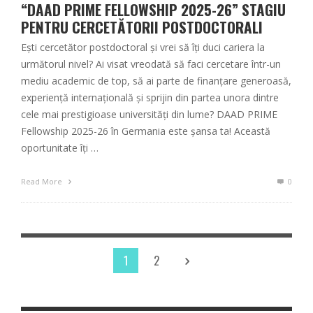
“DAAD PRIME FELLOWSHIP 2025-26” STAGIU
PENTRU CERCETĂTORII POSTDOCTORALI
Ești cercetător postdoctoral și vrei să îți duci cariera la
următorul nivel? Ai visat vreodată să faci cercetare într-un
mediu academic de top, să ai parte de finanțare generoasă,
experiență internațională și sprijin din partea unora dintre
cele mai prestigioase universități din lume? DAAD PRIME
Fellowship 2025-26 în Germania este șansa ta! Această
oportunitate îți …
Read More
0
1
2