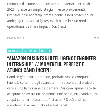
companii din lume? Amazon MBA Leadership Internship
2026 nu este un simplu stagiu — este o experiență
intensivă de leadership, creată pentru tineri profesioniști
ambițioși care vor să își testeze limitele într-un mediu
operațional de mare impact. Dacă ești …
Read More
0
GERMANIA
INTERNSHIP
MASTER
“AMAZON BUSINESS INTELLIGENCE ENGINEER
INTERNSHIP” // MOMENTUL PERFECT E
ATUNCI CÂND ÎNCEPI!
Când te gândești la Amazon, probabil vezi o companie
imensă, cu tehnologii avansate, ritm accelerat și proiecte
care ajung la milioane de oameni. Dar ce-ai spune dacă ți-
aș spune că există un loc pentru tine acolo, nu „cândva”, nu
„după ce termini facultatea”, ci acum? Dacă ai simțit
vreodată că ai mai mult potențial decât …