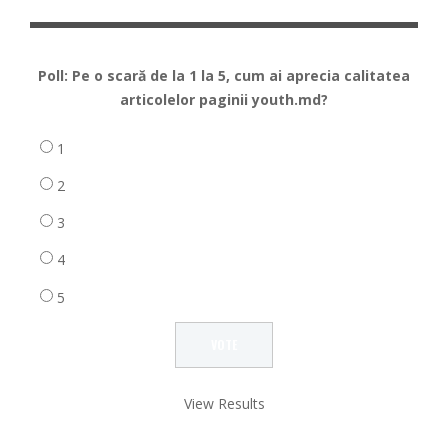
Poll: Pe o scară de la 1 la 5, cum ai aprecia calitatea
articolelor paginii youth.md?
1
2
3
4
5
View Results