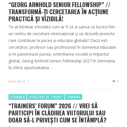
“GEORG ARNHOLD SENIOR FELLOWSHIP” //
TRANSFORMĂ-ȚI CERCETAREA ÎN ACȚIUNE
PRACTICĂ ȘI VIZIBILĂ!
Te-ai întrebat vreodată cum ar fi să ai șansa să lucrezi într-
un centru de cercetare internațional și să dezvolți proiecte
care contribuie la pacea și educația globală? Dacă ești
cercetător, profesor sau profesionist în domeniul educației
și te pasionează pacea, schimbarea socială și impactul
global, Georg Arnhold Senior Fellowship 2027 în Germania
îți oferă oportunitatea …
Read More
0
GERMANIA
LUCRĂTORI DE TINERET
TRAINING
“TRAINERS’ FORUM” 2026 // VREI SĂ
PARTICIPI ÎN CLĂDIREA VIITORULUI SAU
DOAR SĂ-L PRIVEȘTI CUM SE ÎNTÂMPLĂ?