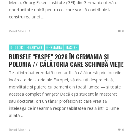
Media, Georg Eckert Institute (GEI) din Germania oferă o
oportunitate unică pentru cei care vor să contribuie la
construirea unei …
Read More
0
DOCTOR
FINANȚARE
GERMANIA
MASTER
BURSELE “FASPE” 2026 ÎN GERMANIA ȘI
POLONIA // CĂLĂTORIA CARE SCHIMBĂ VIEȚI!
Te-ai întrebat vreodată cum ar fi să călătorești prin locurile
încărcate de istorie ale Europei, să discuți despre etică,
moralitate și putere cu oameni din toată lumea — și toate
acestea complet finanțat? Dacă ești student la masterat
sau doctorat, ori un tânăr profesionist care vrea să
înțeleagă ce înseamnă responsabilitatea reală într-o lume
aflată …
Read More
0