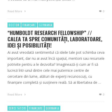
Read More
0
DOCTOR
FINANȚARE
GERMANIA
“HUMBOLDT RESEARCH FELLOWSHIP” //
CALEA TA SPRE COMUNITĂȚI, LABORATOARE,
IDEI ȘI POSIBILITĂȚI!
Ai avut vreodată sentimentul că ideile tale pot schimba ceva
important, dar nu ai avut încă spațiul, mentorii sau resursele
potrivite pentru a le dezvolta? Imaginează-ți cum ar fi să
lucrezi într-unul dintre cele mai puternice centre de
cercetare din lume, alături de experți recunoscuți, cu
finanțare completă și susținere reală. Să ai libertatea de …
Read More
0
CERCETĂTORI
FINANȚARE
GERMANIA