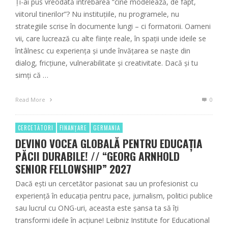
Ți-ai pus vreodată întrebarea “cine modelează, de fapt,
viitorul tinerilor”? Nu instituțiile, nu programele, nu
strategiile scrise în documente lungi – ci formatorii. Oameni
vii, care lucrează cu alte ființe reale, în spații unde ideile se
întâlnesc cu experiența și unde învățarea se naște din
dialog, fricțiune, vulnerabilitate și creativitate. Dacă și tu
simți că …
Read More
0
CERCETĂTORI
FINANȚARE
GERMANIA
DEVINO VOCEA GLOBALĂ PENTRU EDUCAȚIA
PĂCII DURABILE! // “GEORG ARNHOLD
SENIOR FELLOWSHIP” 2027
Dacă ești un cercetător pasionat sau un profesionist cu
experiență în educația pentru pace, jurnalism, politici publice
sau lucrul cu ONG-uri, aceasta este șansa ta să îți
transformi ideile în acțiune! Leibniz Institute for Educational