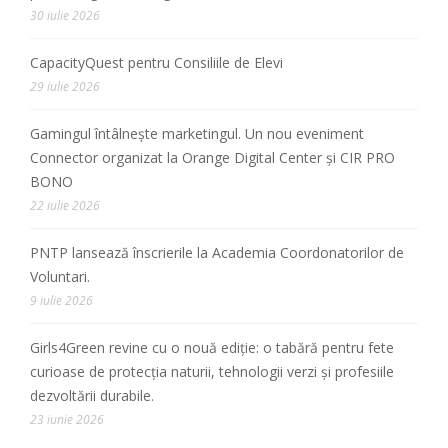
30 iulie 2026
CapacityQuest pentru Consiliile de Elevi
29 iulie 2026
Gamingul întâlnește marketingul. Un nou eveniment
Connector organizat la Orange Digital Center și CIR PRO
BONO
22 iulie 2026
PNTP lansează înscrierile la Academia Coordonatorilor de
Voluntari.
9 iulie 2026
Girls4Green revine cu o nouă ediție: o tabără pentru fete
curioase de protecția naturii, tehnologii verzi și profesiile
dezvoltării durabile.
23 iunie 2026