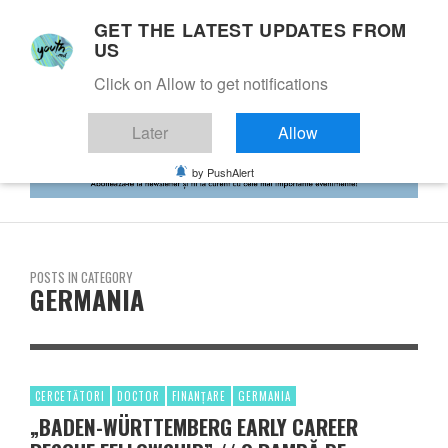
GET THE LATEST UPDATES FROM
US
Click on Allow to get notifications
Later
Allow
by PushAlert
POSTS IN CATEGORY
GERMANIA
CERCETĂTORI
DOCTOR
FINANȚARE
GERMANIA
„BADEN-WÜRTTEMBERG EARLY CAREER